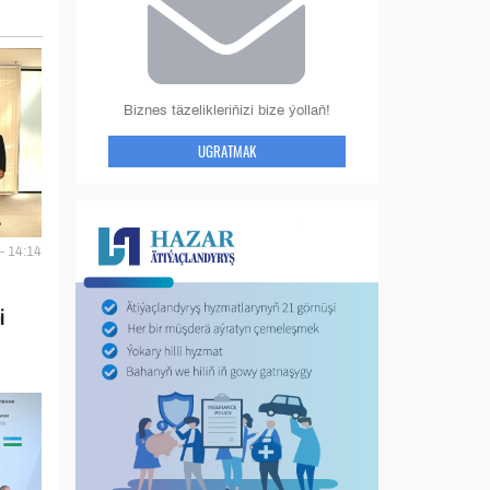
Biznes täzelikleriňizi bize ýollaň!
UGRATMAK
- 14:14
i