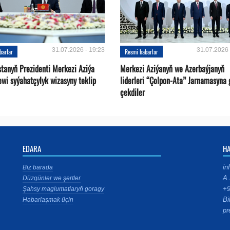
31.07.2026 - 19:23
31.07.2026 
barlar
Resmi habarlar
stanyň Prezidenti Merkezi Aziýa
Merkezi Aziýanyň we Azerbaýjanyň
ewi syýahatçylyk wizasyny teklip
liderleri “Çolpon-Ata” Jarnamasyna 
çekdiler
EDARA
H
in
Biz barada
A.
Düzgünler we şertler
+9
Şahsy maglumatlaryň goragy
Bi
Habarlaşmak üçin
pr