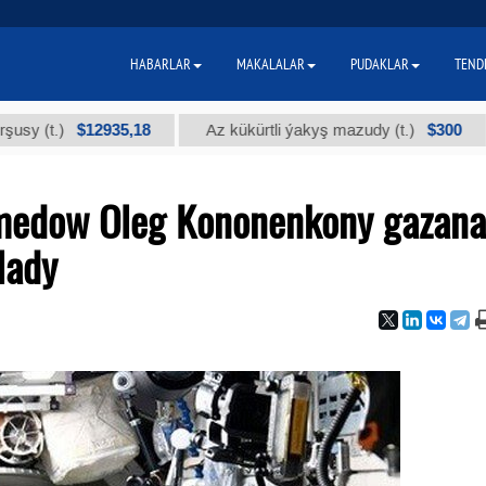
HABARLAR
MAKALALAR
PUDAKLAR
TEND
$12935,18
$300
.)
Az kükürtli ýakyş mazudy (t.)
"А" 
medow Oleg Kononenkony gazan
lady