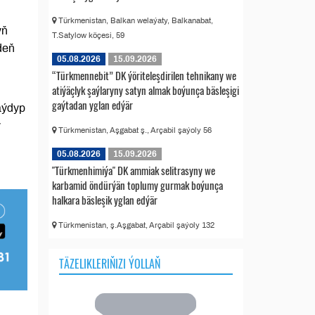
Türkmenistan, Balkan welaýaty, Balkanabat,
yň
T.Satylow köçesi, 59
deň
05.08.2026
15.09.2026
“Türkmennebit” DK ýöriteleşdirilen tehnikany we
atiýäçlyk şaýlaryny satyn almak boýunça bäsleşigi
gaýtadan yglan edýär
gaýdyp
y
Türkmenistan, Aşgabat ş., Arçabil şaýoly 56
05.08.2026
15.09.2026
"Türkmenhimiýa" DK ammiak selitrasyny we
karbamid öndürýän toplumy gurmak boýunça
halkara bäsleşik yglan edýär
Türkmenistan, ş.Aşgabat, Arçabil şaýoly 132
TÄZELIKLERIŇIZI ÝOLLAŇ