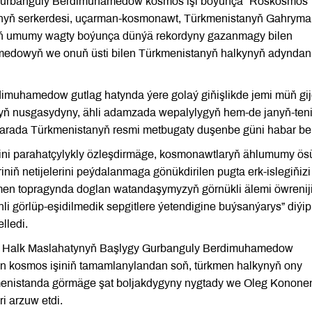
Gurbanguly Berdimuhamedow kosmos işi boýunça “Roskosmos”
ynyň serkerdesi, uçarman-kosmonawt, Türkmenistanyň Gahrym
yň umumy wagty boýunça dünýä rekordyny gazanmagy bilen
medowyň we onuň üsti bilen Türkmenistanyň halkynyň adyndan
dimuhamedow gutlag hatynda ýere golaý giňişlikde jemi müň gij
yň nusgasydyny, ähli adamzada wepalylygyň hem-de janyň-ten
barada Türkmenistanyň resmi metbugaty duşenbe güni habar ber
gini parahatçylykly özleşdirmäge, kosmonawtlaryň ählumumy ös
riniň netijelerini peýdalanmaga gönükdirilen pugta erk-islegiňizi
men topragynda doglan watandaşymyzyň görnükli älemi öwrenij
nli görlüp-eşidilmedik sepgitlere ýetendigine buýsanýarys” diýip
lledi.
nyň Halk Maslahatynyň Başlygy Gurbanguly Berdimuhamedow
n kosmos işiniň tamamlanylandan soň, türkmen halkynyň ony
enistanda görmäge şat boljakdygyny nygtady we Oleg Konone
ri arzuw etdi.