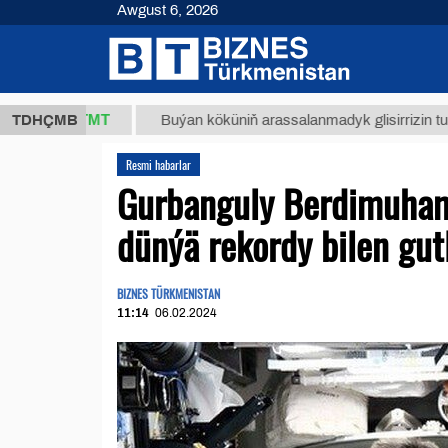
Awgust 6, 2026
7,8 ТМТ
TDHÇMB
Buýan köküniň arassalanmadyk glisirrizin turşusy (t
Resmi habarlar
Gurbanguly Berdimuha
dünýä rekordy bilen gut
BIZNES TÜRKMENISTAN
11:14
06.02.2024