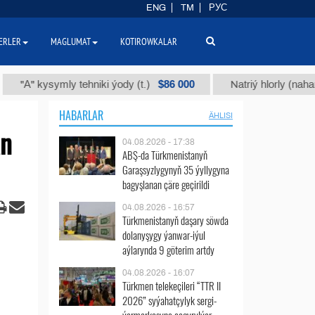
ENG
TM
РУС
ERLER
MAGLUMAT
KOTIROWKALAR
$86 000
kysymly tehniki ýody (t.)
Natriý hlorly (nahar duzy) (
HABARLAR
ÄHLISI
an
04.08.2026 - 17:38
ABŞ-da Türkmenistanyň
Garaşsyzlygynyň 35 ýyllygyna
bagyşlanan çäre geçirildi
04.08.2026 - 16:57
Türkmenistanyň daşary söwda
dolanyşygy ýanwar-iýul
aýlarynda 9 göterim artdy
04.08.2026 - 16:07
Türkmen telekeçileri “TTR II
2026” syýahatçylyk sergi-