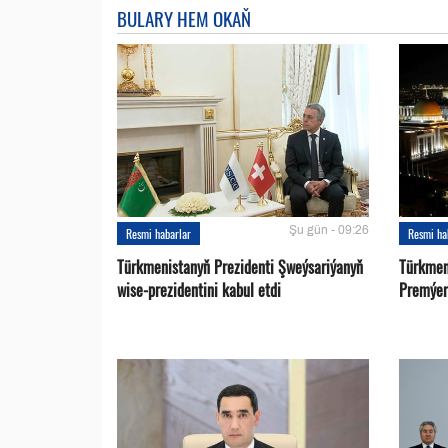
BULARY HEM OKAŇ
Şu gün - 09:26
Resmi habarlar
Resmi ha
Türkmenistanyň Prezidenti Şweýsariýanyň
Türkmen
wise-prezidentini kabul etdi
Premýer-