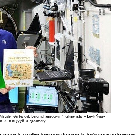
li Lideri Gurbanguly Berdimuhamedowyň "Türkmenistan – Beýik Ýüpek
, 2018-nji ýylyň 31-nji dekabry.