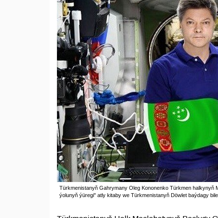
Türkmenistanyň Gahrymany Oleg Kononenko Türkmen halkynyň Mil
ýolunyň ýüregi" atly kitaby we Türkmenistanyň Döwlet baýdagy bilen