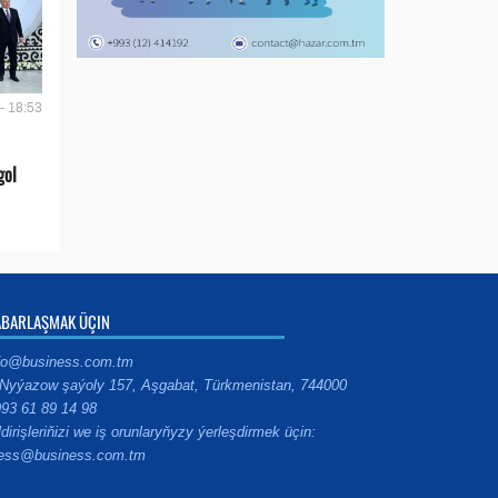
- 18:53
gol
ABARLAŞMAK ÜÇIN
fo@business.com.tm
Nyýazow şaýoly 157, Aşgabat, Türkmenistan, 744000
93 61 89 14 98
ldirişleriňizi we iş orunlaryňyzy ýerleşdirmek üçin:
ess@business.com.tm