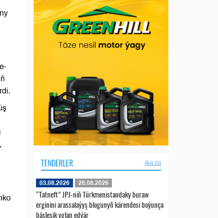
any
e-
iň
di.
üş
i
,
TENDERLER
ÄHLISI
03.08.2026
28.08.2026
“Tatneft” JPJ-niň Türkmenistandaky buraw
nko
erginini arassalaýyş blogunyň kärendesi boýunça
bäsleşik yglan edýär