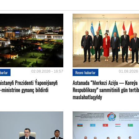
02.08.2026 - 16:57
01.08.2026 
barlar
Resmi habarlar
istanyň Prezidenti Ýaponiýanyň
Astanada “Merkezi Aziýa — Koreýa
ministrine gynanç bildirdi
Respublikasy” sammitiniň gün tertib
maslahatlaşyldy