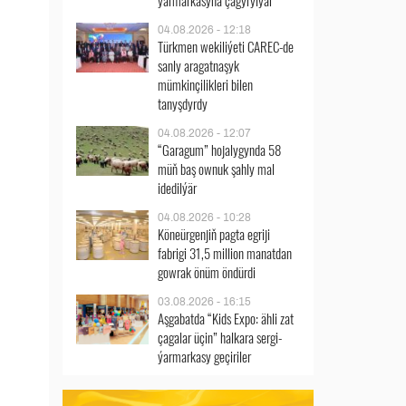
ýarmarkasyna çagyrylýar
04.08.2026 - 12:18
Türkmen wekiliýeti CAREC-de
sanly aragatnaşyk
mümkinçilikleri bilen
tanyşdyrdy
04.08.2026 - 12:07
“Garagum” hojalygynda 58
müň baş ownuk şahly mal
idedilýär
04.08.2026 - 10:28
Köneürgenjiň pagta egriji
fabrigi 31,5 million manatdan
gowrak önüm öndürdi
03.08.2026 - 16:15
Aşgabatda “Kids Expo: ähli zat
çagalar üçin” halkara sergi-
ýarmarkasy geçiriler