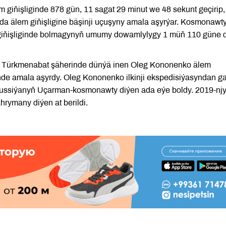
 giňişliginde 878 gün, 11 sagat 29 minut we 48 sekunt geçirip,
tda älem giňişligine bäşinji uçuşyny amala aşyrýar. Kosmonawt
 giňişliginde bolmagynyň umumy dowamlylygy 1 müň 110 güne 
yň Türkmenabat şäherinde dünýä inen Oleg Kononenko älem
elinde amala aşyrdy. Oleg Kononenko ilkinji ekspedisiýasyndan 
ssiýanyň Uçarman-kosmonawty diýen ada eýe boldy. 2019-nj
rymany diýen at berildi.