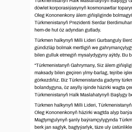
Türkmenistanyň Halk Maslahatynyň Başlygy 
döwlet korporasiýasynyň kosmonawtlar topar
Oleg Kononenkony älem giňişliginde bolmag
Türkmenistanyň Prezidenti Serdar Berdimuha
hem-de hut öz adyndan gutlady.
Türkmen halkynyň Milli Lideri Gurbanguly Ber
gündizläp bolmak mertligiň we gahrymançylyg
bilen gulluk etmegiň mysalydygyny aýtdy. Bu 
“Türkmenistanyň Gahrymany, Siz älem giňişli
maksady bilen geçiren ylmy-barlag, tejribe işle
görkezdiňiz. Biz Türkmenistanda gadymy türk
bolandygyna, öz asylly işinde häzirki wagta çe
Türkmenistanyň Halk Maslahatynyň Başlygy be
Türkmen halkynyň Milli Lideri, Türkmenista
Oleg Kononenkonyň häzirki wagtda alyp barýa
Magtymgulynyň şanly baýramçylygynda Türkm
berk jan saglyk, bagtyýarlyk, täze uly üstünlikle