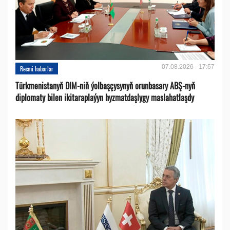
07.08.2026 - 17:57
Resmi habarlar
Türkmenistanyň DIM-niň ýolbaşçysynyň orunbasary ABŞ-nyň
diplomaty bilen ikitaraplaýyn hyzmatdaşlygy maslahatlaşdy