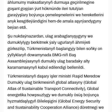
ählumumy maksatlarynyň durmuşa geçirilmegine
goşant goşýan ýurt hökmünde ileri tutulýan
garaýyşlary boýunça çemeleşmelerini we hereketlerini
anyk kesgitleýändigini hem-de amala aşyrýandygyny
beýan etdi.
Şu nukdaýnazardan, ulag arabaglanyşygyny we
durnuklylygy berkitmek ýaly ugurlaryň ähmiýeti
görkezilip, Türkmenistanyň başlangyjy bilen soňky on
ýyllyklaryň dowamynada BMG-niň Baş
Assambleýasynyň durnukly ulag baradaky alty
kararnamasynyň kabul edilendigi bellenildi.
Türkmenistanyň daşary işler ministri Raşid Meredow
Durnukly ulag birikmesiniň global atlasyny (Global
Atlas of Sustainable Transport Connectivity), Global
energetika howpsuzlygy we durnukly ösüş boýunça
hyzmatdaşlygyň Bileleşigini (Global Energy Security
and Sustainability Cooperation Alliance) döretmegi we