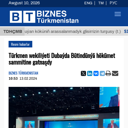
Awgust 10, 2026
ENG
TM
РУС
Toggl
navig
$12935,1
TDHÇMB
Buýan köküniň arassalanmadyk glisirrizin turşusy (t.)
Resmi habarlar
Türkmen wekiliýeti Dubaýda Bütindünýä hökümet
sammitine gatnaşdy
BIZNES TÜRKMENISTAN
10:53
13.02.2024