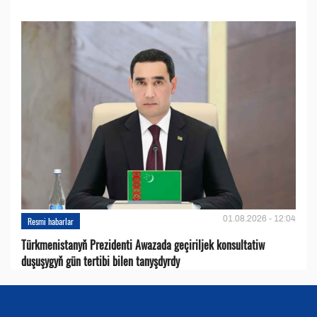
01.08.2026 - 12:04
Resmi habarlar
Türkmenistanyň Prezidenti Awazada geçiriljek konsultatiw
duşuşygyň gün tertibi bilen tanyşdyrdy