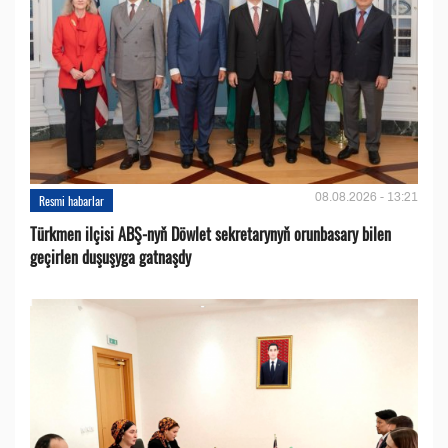
08.08.2026 - 13:21
Resmi habarlar
Türkmen ilçisi ABŞ-nyň Döwlet sekretarynyň orunbasary bilen
geçirlen duşuşyga gatnaşdy