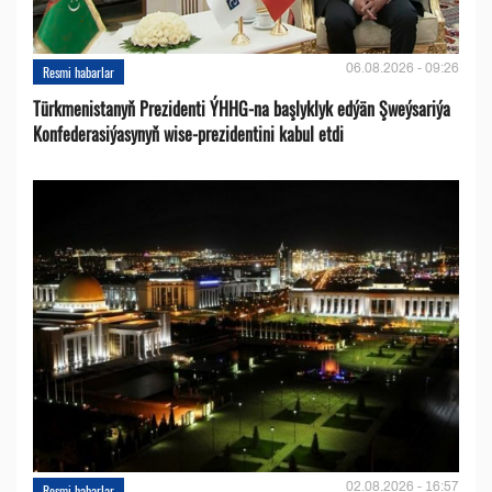
06.08.2026 - 09:26
Resmi habarlar
Türkmenistanyň Prezidenti ÝHHG-na başlyklyk edýän Şweýsariýa
Konfederasiýasynyň wise-prezidentini kabul etdi
02.08.2026 - 16:57
Resmi habarlar