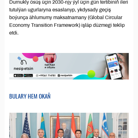
Durnukly ösüş üçin 2030-njy ýyl üçin gün tertibiniň ileri
tutulýan ugurlaryna esaslanyp, ykdysady geçiş
boýunça ählumumy maksatnamany (Global Circular
Economy Transition Framework) işläp düzmegi teklip
etdi.
BULARY HEM OKAŇ