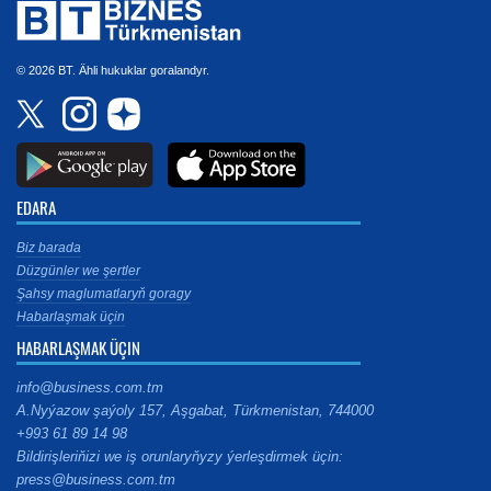
© 2026 BT. Ähli hukuklar goralandyr.
EDARA
Biz barada
Düzgünler we şertler
Şahsy maglumatlaryň goragy
Habarlaşmak üçin
HABARLAŞMAK ÜÇIN
info@business.com.tm
A.Nyýazow şaýoly 157, Aşgabat, Türkmenistan, 744000
+993 61 89 14 98
Bildirişleriňizi we iş orunlaryňyzy ýerleşdirmek üçin:
press@business.com.tm