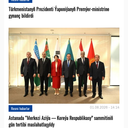
Türkmenistanyň Prezidenti Ýaponiýanyň Premýer-ministrine
gynanç bildirdi
01.08.2026 - 14:14
Resmi habarlar
Astanada “Merkezi Aziýa — Koreýa Respublikasy” sammitiniň
gün tertibi maslahatlaşyldy