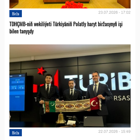
23.07.2026 - 17:02
Birža
TDHÇMB-niň wekiliýeti Türkiyäniň Polatly haryt biržasynyň işi
bilen tanyşdy
22.07.2026 - 15:49
Birža