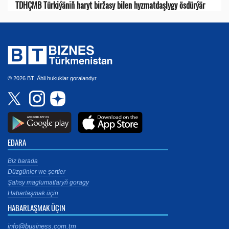
TDHÇMB Türkiýäniň haryt biržasy bilen hyzmatdaşlygy ösdürýär
© 2026 BT. Ähli hukuklar goralandyr.
EDARA
Biz barada
Düzgünler we şertler
Şahsy maglumatlaryň goragy
Habarlaşmak üçin
HABARLAŞMAK ÜÇIN
info@business.com.tm