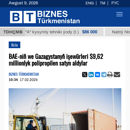
Awgust 9, 2026
ENG
TM
РУС
Toggl
navig
$86 000
TDHÇMB
"А" kysymly tehniki ýody (t.)
Natriý hlorly (nah
Birža
BAE-niň we Gazagystanyň işewürleri $9,62
millionlyk polipropilen satyn aldylar
BIZNES TÜRKMENISTAN
10:34
17.02.2024