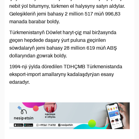
nebit ýol bitumyny, türkmen el halysyny satyn aldylar.
Geleşikleriň jemi bahasy 2 million 517 müň 996,83
manada barabar boldy.
Türkmenistanyň Döwlet haryt-çig mal biržasynda
geçen hepdede daşary ýurt puluna geçirilen
söwdalaryň jemi bahasy 28 million 619 müň ABŞ
dollaryndan gowrak boldy.
1994-nji ýylda döredilen TDHÇMB Türkmenistanda
eksport-import amallaryny kadalaşdyrýan esasy
edaradyr.