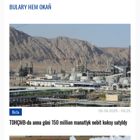
BULARY HEM OKAŇ
08.08.2026 - 09:25
Birža
TDHÇMB-da anna güni 150 million manatlyk nebit koksy satyldy