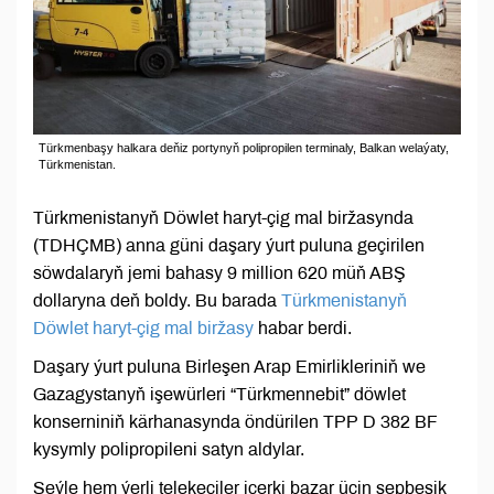
Türkmenbaşy halkara deňiz portynyň polipropilen terminaly, Balkan welaýaty,
Türkmenistan.
Türkmenistanyň Döwlet haryt-çig mal biržasynda
(TDHÇMB) anna güni daşary ýurt puluna geçirilen
söwdalaryň jemi bahasy 9 million 620 müň ABŞ
dollaryna deň boldy. Bu barada
Türkmenistanyň
Döwlet haryt-çig mal biržasy
habar berdi.
Daşary ýurt puluna Birleşen Arap Emirlikleriniň we
Gazagystanyň işewürleri “Türkmennebit” döwlet
konserniniň kärhanasynda öndürilen TPP D 382 BF
kysymly polipropileni satyn aldylar.
Şeýle hem ýerli telekeçiler içerki bazar üçin şepbeşik