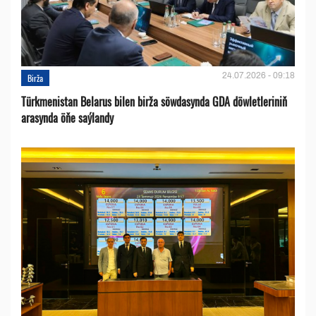
24.07.2026 - 09:18
Birža
Türkmenistan Belarus bilen birža söwdasynda GDA döwletleriniň
arasynda öňe saýlandy