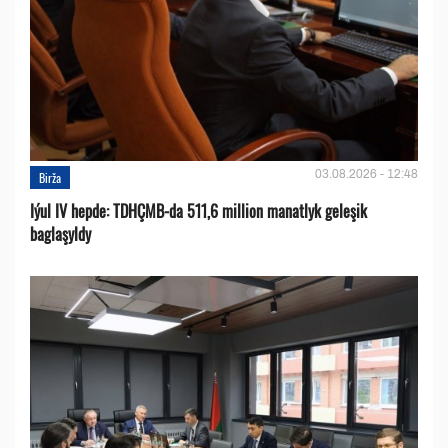
03.08.2026 - 12:48
Birža
Iýul IV hepde: TDHÇMB-da 511,6 million manatlyk geleşik
baglaşyldy