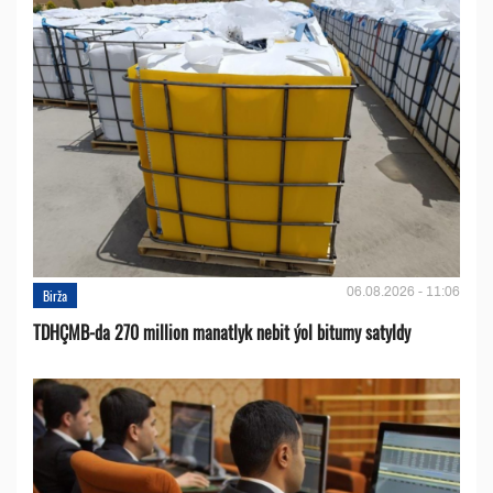
06.08.2026 - 11:06
Birža
TDHÇMB-da 270 million manatlyk nebit ýol bitumy satyldy