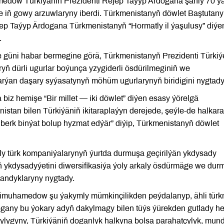
edow Türkiýäniň Prezidenti Rejep Taýyp Ärdogana şanly 70 ý
e iň gowy arzuwlaryny iberdi. Türkmenistanyň döwlet Baştutany
ep Taýyp Ärdogana Türkmenistanyň “Hormatly il ýaşulusy” diýe
.
güni habar bermegine görä, Türkmenistanyň Prezidenti Türkiý
ryň dürli ugurlar boýunça yzygiderli ösdürilmeginiň we
rýan daşary syýasatynyň möhüm ugurlarynyň biridigini nygtady
z hemişe “Bir millet — iki döwlet” diýen esasy ýörelgä
istan bilen Türkiýäniň ikitaraplaýyn derejede, şeýle-de halkara
 berk binýat bolup hyzmat edýär” diýip, Türkmenistanyň döwlet
y türk kompaniýalarynyň ýurtda durmuşa geçirilýän ykdysady
 ykdysadyýetini diwersifikasiýa ýoly arkaly ösdürmäge we dur
andyklaryny nygtady.
dimuhamedow şu ýakymly mümkinçilikden peýdalanyp, ähli tür
gany bu ýokary adyň dakylmagy bilen tüýs ýürekden gutlady h
çylygyny, Türkiýäniň doganlyk halkyna bolsa parahatçylyk, mun