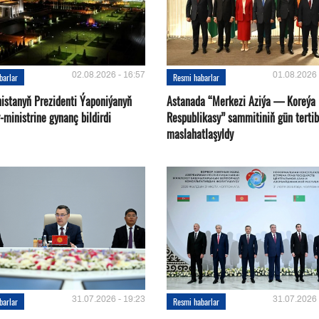
02.08.2026 - 16:57
01.08.2026 
barlar
Resmi habarlar
istanyň Prezidenti Ýaponiýanyň
Astanada “Merkezi Aziýa — Koreýa
ministrine gynanç bildirdi
Respublikasy” sammitiniň gün tertib
maslahatlaşyldy
31.07.2026 - 19:23
31.07.2026 
barlar
Resmi habarlar