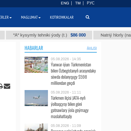
ENG
TM
РУС
ERLER
MAGLUMAT
KOTIROWKALAR
$86 000
А" kysymly tehniki ýody (t.)
Natriý hlorly (nahar duzy
HABARLAR
ÄHLISI
05.08.2026 - 14:35
Ýanwar-iýun: Türkmenistan
bilen Özbegistanyň arasyndaky
söwda dolanyşygy $598
milliondan geçdi
05.08.2026 - 11:11
Türkmen ilçisi JATA-nyň
ýolbaşçysy bilen göni
gatnawlary ýola goýmagy
maslahatlaşdy
05.08.2026 - 11:09