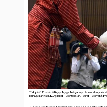
Türkiýäniň Prezidenti Rejep Taýyp Ärdogana professor derejesini d
gatnaşyklar instituty, Aşgabat, Türkmenistan. (Surat: Türkiýäniň Pr