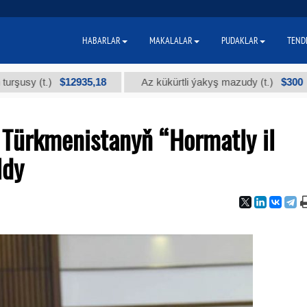
HABARLAR
MAKALALAR
PUDAKLAR
TEND
$12935,18
$300
(t.)
Az kükürtli ýakyş mazudy (t.)
"
 Türkmenistanyň “Hormatly il
ldy