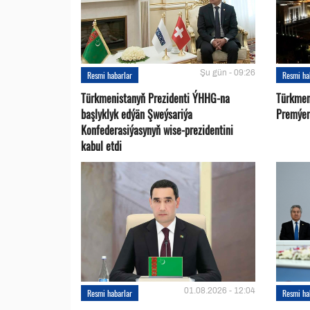
Şu gün - 09:26
Resmi habarlar
Resmi ha
Türkmenistanyň Prezidenti ÝHHG-na
Türkmen
başlyklyk edýän Şweýsariýa
Premýer-
Konfederasiýasynyň wise-prezidentini
kabul etdi
01.08.2026 - 12:04
Resmi habarlar
Resmi ha