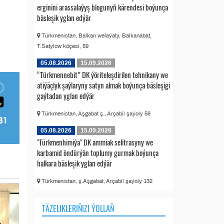
erginini arassalaýyş blogunyň kärendesi boýunça
bäsleşik yglan edýär
Türkmenistan, Balkan welaýaty, Balkanabat,
T.Satylow köçesi, 59
05.08.2026
15.09.2026
“Türkmennebit” DK ýöriteleşdirilen tehnikany we
atiýäçlyk şaýlaryny satyn almak boýunça bäsleşigi
gaýtadan yglan edýär
Türkmenistan, Aşgabat ş., Arçabil şaýoly 56
05.08.2026
15.09.2026
"Türkmenhimiýa" DK ammiak selitrasyny we
karbamid öndürýän toplumy gurmak boýunça
halkara bäsleşik yglan edýär
Türkmenistan, ş.Aşgabat, Arçabil şaýoly 132
TÄZELIKLERIŇIZI ÝOLLAŇ