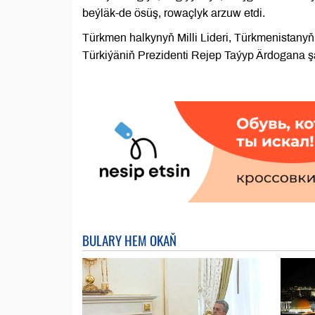
beýläk-de ösüş, rowaçlyk arzuw etdi.
Türkmen halkynyň Milli Lideri, Türkmenista
Türkiýäniň Prezidenti Rejep Taýyp Ärdogana şa
BULARY HEM OKAŇ