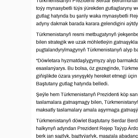
Türkmenistanyň Prezidenti Serdar Berdimuham
toýy mynasybetli tüýs ýürekden gutlaglaryny w
gutlag hatynda bu şanly waka mynasybetli Rej
adyny dakmak barada karara gelendigini aýtdy
Türkmenistanyň resmi metbugatynyň ýekşenbe 
bilen strategik we uzak möhletleýin gatnaşykla
pugtalandyrylmagynyň Türkmenistanyň alyp ba
“Döwletara hyzmatdaşlygymyzy alyp barmakda bi
esaslanýarys. Bu bolsa, öz gezeginde, Türkmen
giňişlikde özara ysnyşykly hereket etmegi üçin
Baştutany gutlag hatynda belledi.
Şeýle hem Türkmenistanyň Prezidenti köp sanl
taslamalara gatnaşmagy bilen, Türkmenistanyň
maksatly taslamalary amala aşyrmaga gatnaşý
Türkmenistanyň döwlet Baştutany Serdar Ber
halkynyň adyndan Prezident Rejep Taýyp Ärdo
berk jan saglyk, bagtyýarlyk, maşgala abadan