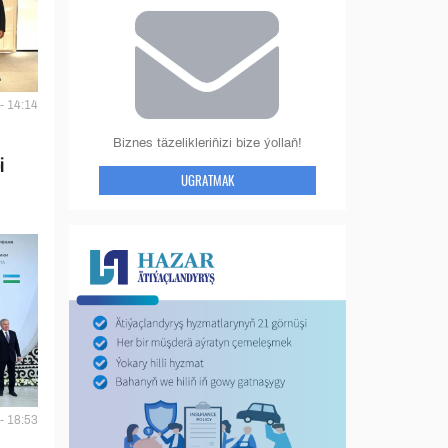
- 14:14
Biznes täzelikleriňizi bize ýollaň!
i
UGRATMAK
- 18:53