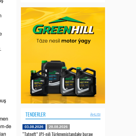
aş
n
e
.
muş
TENDERLER
ÄHLISI
kmen
em-de
03.08.2026
28.08.2026
“Tatneft” JPJ-niň Türkmenistandaky buraw
dan