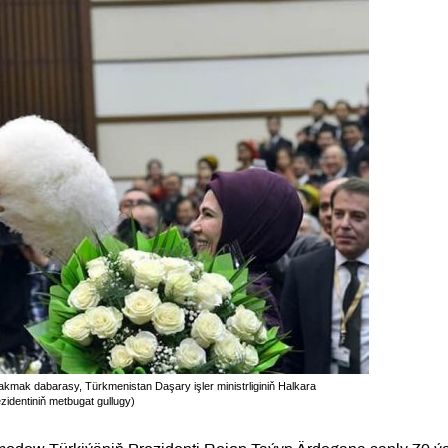
akmak dabarasy, Türkmenistan Daşary işler ministrliginiň Halkara
ezidentiniň metbugat gullugy)