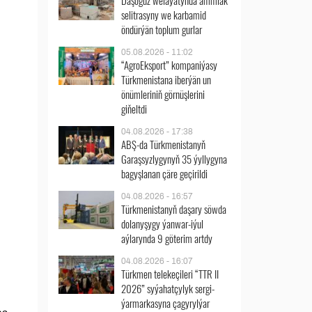
Daşoguz welaýatynda ammiak
selitrasyny we karbamid
öndürýän toplum gurlar
05.08.2026 - 11:02
“AgroEksport” kompaniýasy
Türkmenistana iberýän un
önümleriniň görnüşlerini
giňeltdi
04.08.2026 - 17:38
ABŞ-da Türkmenistanyň
Garaşsyzlygynyň 35 ýyllygyna
bagyşlanan çäre geçirildi
04.08.2026 - 16:57
Türkmenistanyň daşary söwda
dolanyşygy ýanwar-iýul
aýlarynda 9 göterim artdy
04.08.2026 - 16:07
Türkmen telekeçileri “TTR II
2026” syýahatçylyk sergi-
ýarmarkasyna çagyrylýar