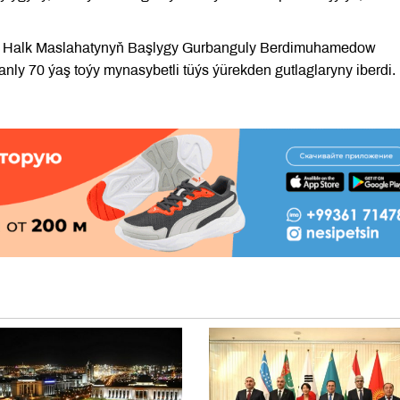
nyň Halk Maslahatynyň Başlygy Gurbanguly Berdimuhamedow
nly 70 ýaş toýy mynasybetli tüýs ýürekden gutlaglaryny iberdi.