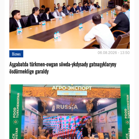
06.08.2026 - 13:50
Biznes
Aşgabatda türkmen-owgan söwda-ykdysady gatnaşyklaryny
ösdürmeklige garaldy