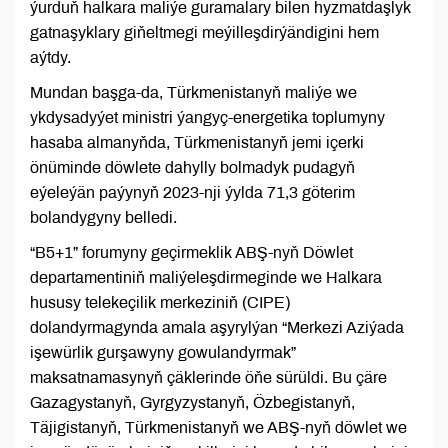
ýurduň halkara maliýe guramalary bilen hyzmatdaşlyk
gatnaşyklary giňeltmegi meýilleşdirýändigini hem
aýtdy.
Mundan başga-da, Türkmenistanyň maliýe we
ykdysadyýet ministri ýangyç-energetika toplumyny
hasaba almanyňda, Türkmenistanyň jemi içerki
önüminde döwlete dahylly bolmadyk pudagyň
eýeleýän paýynyň 2023-nji ýylda 71,3 göterim
bolandygyny belledi.
“B5+1” forumyny geçirmeklik ABŞ-nyň Döwlet
departamentiniň maliýeleşdirmeginde we Halkara
hususy telekeçilik merkeziniň (CIPE)
dolandyrmagynda amala aşyrylýan “Merkezi Aziýada
işewürlik gurşawyny gowulandyrmak”
maksatnamasynyň çäklerinde öňe sürüldi. Bu çäre
Gazagystanyň, Gyrgyzystanyň, Özbegistanyň,
Täjigistanyň, Türkmenistanyň we ABŞ-nyň döwlet we