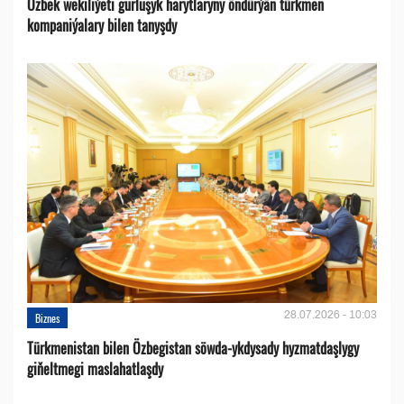
Özbek wekiliýeti gurluşyk harytlaryny öndürýän türkmen
kompaniýalary bilen tanyşdy
28.07.2026 - 10:03
Biznes
Türkmenistan bilen Özbegistan söwda-ykdysady hyzmatdaşlygy
giňeltmegi maslahatlaşdy