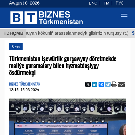
Awgust 8, 2026
ENG
TM
РУС
Toggl
navig
$12935,1
TDHÇMB
Buýan köküniň arassalanmadyk glisirrizin turşusy (t.)
Biznes
Türkmenistan işewürlik gurşawyny döretmekde
maliýe guramalary bilen hyzmatdaşlygy
ösdürmekçi
BIZNES TÜRKMENISTAN
12:15
15.03.2024