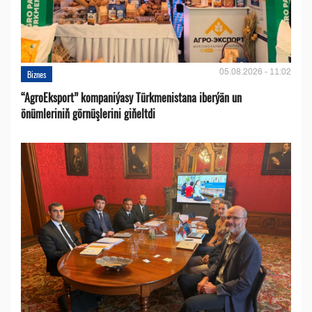
05.08.2026 - 11:02
Biznes
“AgroEksport” kompaniýasy Türkmenistana iberýän un
önümleriniň görnüşlerini giňeltdi