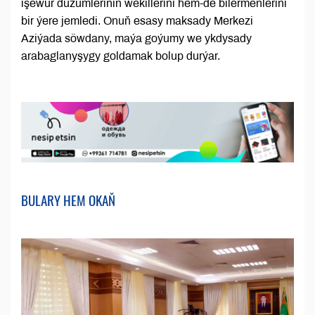
işewür düzümleriniň wekillerini hem-de bilermenlerini
bir ýere jemledi. Onuň esasy maksady Merkezi
Aziýada söwdany, maýa goýumy we ykdysady
arabaglanyşygy goldamak bolup durýar.
BULARY HEM OKAŇ