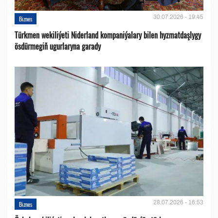
30.07.2026 - 19:45
Biznes
Türkmen wekiliýeti Niderland kompaniýalary bilen hyzmatdaşlygy
ösdürmegiň ugurlaryna garady
28.07.2026 - 16:53
Biznes