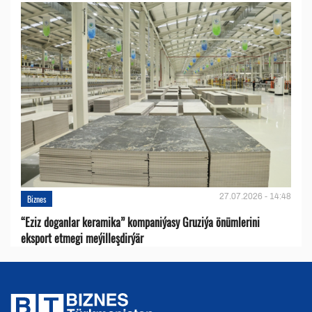
27.07.2026 - 14:48
Biznes
“Eziz doganlar keramika” kompaniýasy Gruziýa önümlerini
eksport etmegi meýilleşdirýär