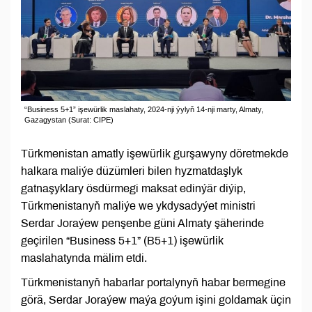
“Business 5+1” işewürlik maslahaty, 2024-nji ýylyň 14-nji marty, Almaty,
Gazagystan (Surat: CIPE)
Türkmenistan amatly işewürlik gurşawyny döretmekde
halkara maliýe düzümleri bilen hyzmatdaşlyk
gatnaşyklary ösdürmegi maksat edinýär diýip,
Türkmenistanyň maliýe we ykdysadyýet ministri
Serdar Joraýew penşenbe güni Almaty şäherinde
geçirilen “Business 5+1” (B5+1) işewürlik
maslahatynda mälim etdi.
Türkmenistanyň habarlar portalynyň habar bermegine
görä, Serdar Joraýew maýa goýum işini goldamak üçin