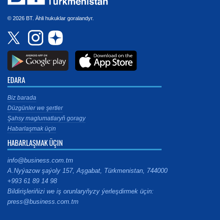
© 2026 BT. Ähli hukuklar goralandyr.
EDARA
Biz barada
Düzgünler we şertler
Şahsy maglumatlaryň goragy
Habarlaşmak üçin
HABARLAŞMAK ÜÇIN
info@business.com.tm
A.Nyýazow şaýoly 157, Aşgabat, Türkmenistan, 744000
+993 61 89 14 98
Bildirişleriňizi we iş orunlaryňyzy ýerleşdirmek üçin:
press@business.com.tm