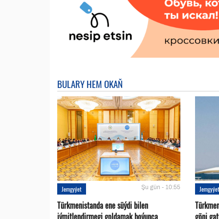
BULARY HEM OKAŇ
Şu gün - 10:55
Jemgyýet
Jemgyýe
Türkmenistanda ene süýdi bilen
Türkmen 
iýmitlendirmegi goldamak boýunça
göni ga