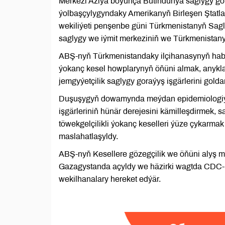
Merkezi Aziýa boýunça Bütindünýä saglygy go
ýolbaşçylygyndaky Amerikanyň Birleşen Ştatla
wekiliýeti penşenbe güni Türkmenistanyň Sagl
saglygy we iýmit merkeziniň we Türkmenistanyň
ABŞ-nyň Türkmenistandaky ilçihanasynyň hab
ýokanç kesel howplarynyň öňüni almak, anykla
jemgyýetçilik saglygy goraýyş işgärlerini gol
Duşuşygyň dowamynda meýdan epidemiologiýa
işgärleriniň hünär derejesini kämilleşdirmek
töwekgelçilikli ýokanç keselleri ýüze çykarma
maslahatlaşyldy.
ABŞ-nyň Kesellere gözegçilik we öňüni alyş me
Gazagystanda açyldy we häzirki wagtda CDC-
wekilhanalary hereket edýär.