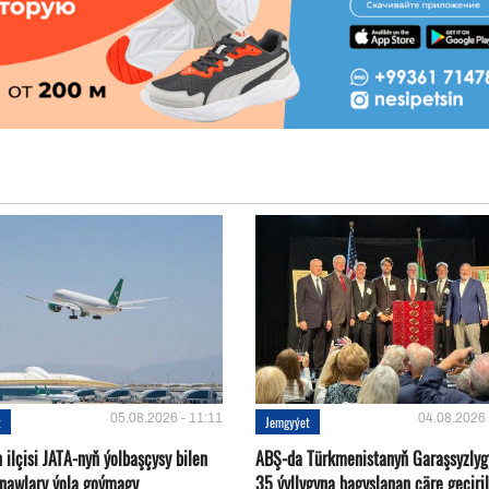
05.08.2026 - 11:11
04.08.2026 
t
Jemgyýet
ilçisi JATA-nyň ýolbaşçysy bilen
ABŞ-da Türkmenistanyň Garaşsyzlyg
tnawlary ýola goýmagy
35 ýyllygyna bagyşlanan çäre geçiril