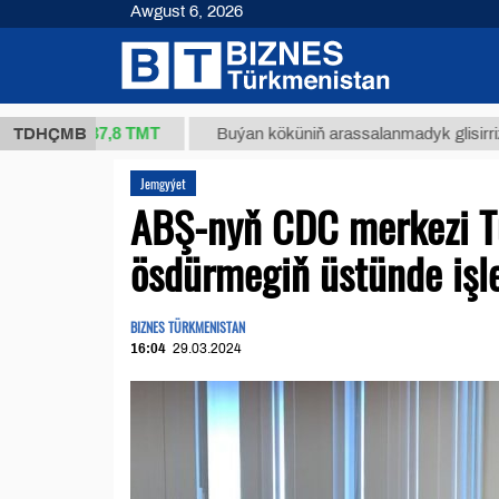
Awgust 6, 2026
37,8 ТМТ
g.)
TDHÇMB
Buýan köküniň arassalanmadyk glisirrizin turşu
Jemgyýet
ABŞ-nyň CDC merkezi T
ösdürmegiň üstünde işl
BIZNES TÜRKMENISTAN
16:04
29.03.2024