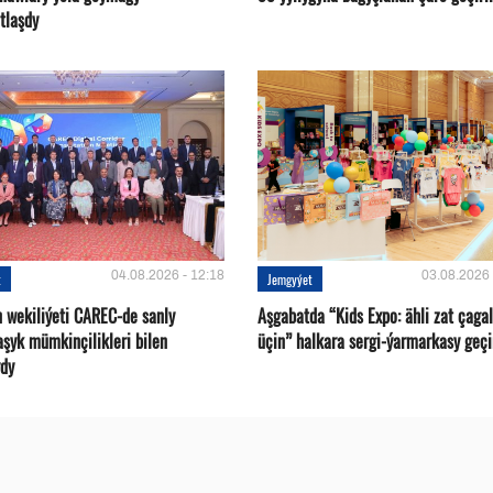
tlaşdy
04.08.2026 - 12:18
03.08.2026 
t
Jemgyýet
 wekiliýeti CAREC-de sanly
Aşgabatda “Kids Expo: ähli zat çaga
aşyk mümkinçilikleri bilen
üçin” halkara sergi-ýarmarkasy geçi
rdy