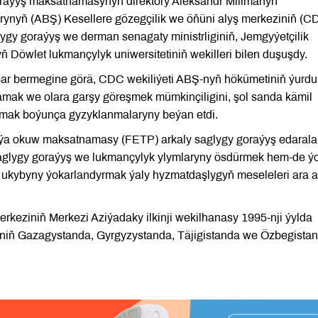
raýyş maksatnamasynyň direktory Aleksandr Millmanyň
rynyň (ABŞ) Kesellere gözegçilik we öňüni alyş merkeziniň (C
ygy goraýyş we derman senagaty ministrliginiň, Jemgyýetçilik
 Döwlet lukmançylyk uniwersitetiniň wekilleri bilen duşuşdy.
ar bermegine görä, CDC wekiliýeti ABŞ-nyň hökümetiniň ýurd
mak we olara garşy göreşmek mümkinçiligini, şol sanda kämil
damak boýunça gyzyklanmalaryny beýan etdi.
 okuw maksatnamasy (FETP) arkaly saglygy goraýyş edarala
, saglygy goraýyş we lukmançylyk ylymlaryny ösdürmek hem-de ý
k ukybyny ýokarlandyrmak ýaly hyzmatdaşlygyň meseleleri ara 
rkeziniň Merkezi Aziýadaky ilkinji wekilhanasy 1995-nji ýylda
niň Gazagystanda, Gyrgyzystanda, Täjigistanda we Özbegista