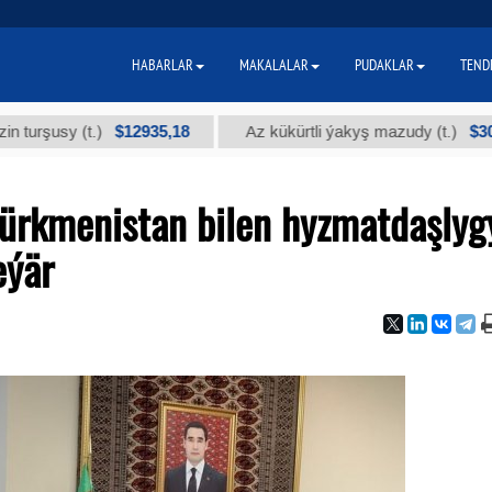
HABARLAR
MAKALALAR
PUDAKLAR
TEND
$12935,18
$300
sy (t.)
Az kükürtli ýakyş mazudy (t.)
ürkmenistan bilen hyzmatdaşlyg
eýär