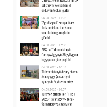
Daşoguz welaýatynda ammiak
selitrasyny we karbamid
öndürýän toplum gurlar
05.08.2026 - 11:02
“AgroEksport” kompaniýasy
Türkmenistana iberýän un
önümleriniň görnüşlerini
giňeltdi
04.08.2026 - 17:38
ABŞ-da Türkmenistanyň
Garaşsyzlygynyň 35 ýyllygyna
bagyşlanan çäre geçirildi
04.08.2026 - 16:57
Türkmenistanyň daşary söwda
dolanyşygy ýanwar-iýul
aýlarynda 9 göterim artdy
04.08.2026 - 16:07
Türkmen telekeçileri “TTR II
2026” syýahatçylyk sergi-
ýarmarkasyna çagyrylýar