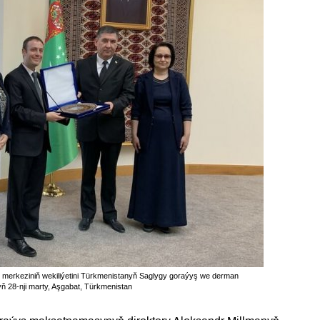
yş merkeziniň wekiliýetini Türkmenistanyň Saglygy goraýyş we derman
ylyň 28-nji marty, Aşgabat, Türkmenistan