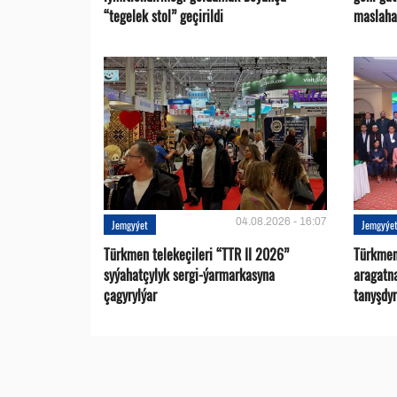
“tegelek stol” geçirildi
maslaha
04.08.2026 - 16:07
Jemgyýet
Jemgyýe
Türkmen telekeçileri “TTR II 2026”
Türkmen
syýahatçylyk sergi-ýarmarkasyna
aragatn
çagyrylýar
tanyşdy