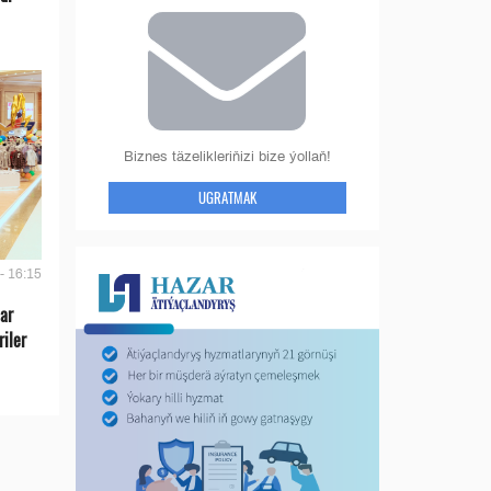
Biznes täzelikleriňizi bize ýollaň!
UGRATMAK
- 16:15
lar
riler