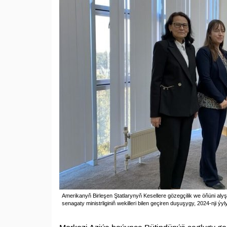
Amerikanyň Birleşen Ştatlarynyň Kesellere gözegçilik we öňüni al
senagaty ministrliginiň wekilleri bilen geçiren duşuşygy, 2024-nji ý