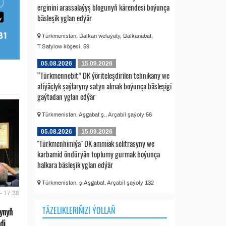
erginini arassalaýyş blogunyň kärendesi boýunça
bäsleşik yglan edýär
Türkmenistan, Balkan welaýaty, Balkanabat,
T.Satylow köçesi, 59
05.08.2026
15.09.2026
“Türkmennebit” DK ýöriteleşdirilen tehnikany we
atiýäçlyk şaýlaryny satyn almak boýunça bäsleşigi
gaýtadan yglan edýär
Türkmenistan, Aşgabat ş., Arçabil şaýoly 56
05.08.2026
15.09.2026
"Türkmenhimiýa" DK ammiak selitrasyny we
karbamid öndürýän toplumy gurmak boýunça
halkara bäsleşik yglan edýär
Türkmenistan, ş.Aşgabat, Arçabil şaýoly 132
- 17:38
TÄZELIKLERIŇIZI ÝOLLAŇ
ynyň
di