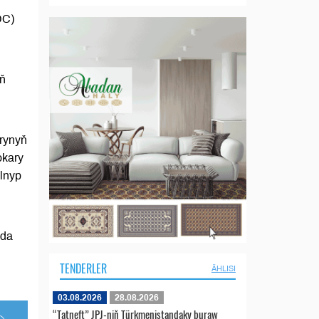
DC)
uň
rynyň
okary
alnyp
nda
TENDERLER
ÄHLISI
03.08.2026
28.08.2026
“Tatneft” JPJ-niň Türkmenistandaky buraw