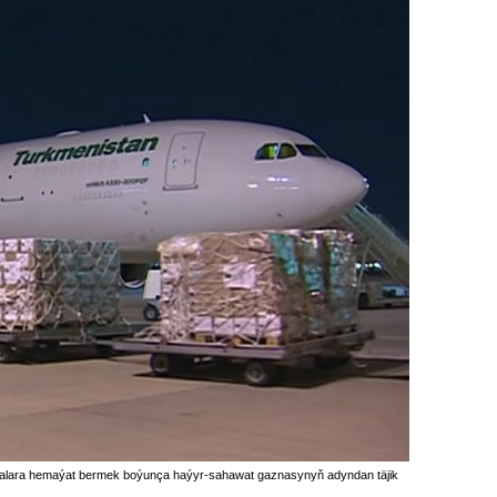
ara hemaýat bermek boýunça haýyr-sahawat gaznasynyň adyndan täjik