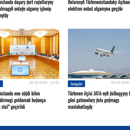
istanda daşary ýurt raýatlaryny
Belarusyň Türkmenistandaky ilçihan
almagyň onlaýn ulgamy işlenip
elektron nobat ulgamyna geçýär
nyldy
06.08.2026 - 10:55
05.08.2026 
t
Jemgyýet
istanda ene süýdi bilen
Türkmen ilçisi JATA-nyň ýolbaşçysy 
ndirmegi goldamak boýunça
göni gatnawlary ýola goýmagy
 stol” geçirildi
maslahatlaşdy