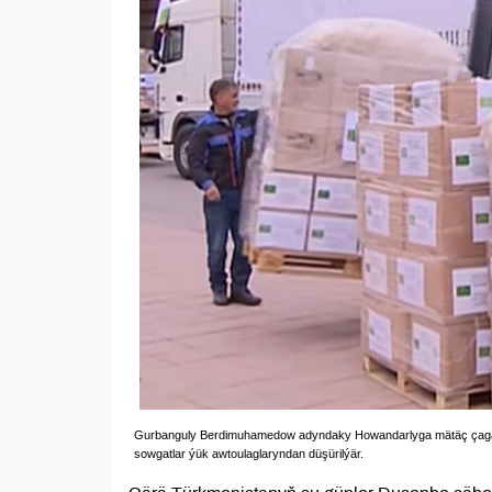
Gurbanguly Berdimuhamedow adyndaky Howandarlyga mätäç çagal
sowgatlar ýük awtoulaglaryndan düşürilýär.