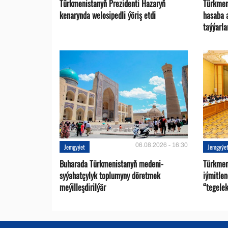
Türkmenistanyň Prezidenti Hazaryň
Türkmen
kenarynda welosipedli ýöriş etdi
hasaba 
taýýarla
06.08.2026 - 16:30
Jemgyýet
Jemgyýe
Buharada Türkmenistanyň medeni-
Türkmen
syýahatçylyk toplumyny döretmek
iýmitle
meýilleşdirilýär
“tegelek