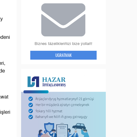
gy
edeni
Biznes täzelikleriňizi bize ýollaň!
UGRATMAK
ri,
nde
awat
şleri