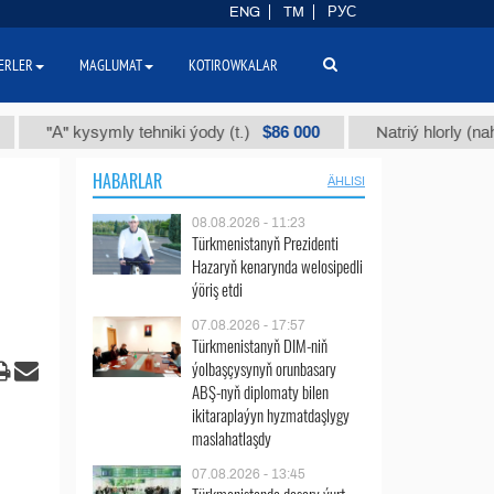
ENG
TM
РУС
ERLER
MAGLUMAT
KOTIROWKALAR
$86 000
kysymly tehniki ýody (t.)
Natriý hlorly (nahar duzy) (
HABARLAR
ÄHLISI
08.08.2026 - 11:23
Türkmenistanyň Prezidenti
Hazaryň kenarynda welosipedli
ýöriş etdi
07.08.2026 - 17:57
Türkmenistanyň DIM-niň
ýolbaşçysynyň orunbasary
ABŞ-nyň diplomaty bilen
ikitaraplaýyn hyzmatdaşlygy
maslahatlaşdy
07.08.2026 - 13:45