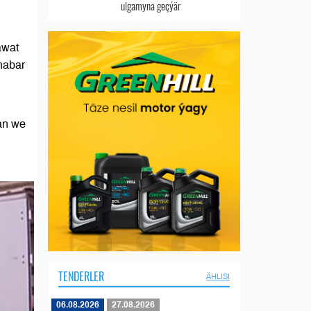
ulgamyna geçýär
awat
habar
an we
TENDERLER
ÄHLISI
06.08.2026
27.08.2026