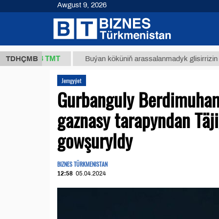
Awgust 9, 2026
7,8 ТМТ
TDHÇMB
Buýan köküniň arassalanmadyk glisirrizin turşusy (t.
Jemgyýet
Gurbanguly Berdimuha
gaznasy tarapyndan Täj
gowşuryldy
BIZNES TÜRKMENISTAN
12:58
05.04.2024