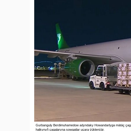
Gurbanguly Berdimuhamedow adyndaky Howandarlyga mätäç çagal
halkynyň çagalaryna sowgatlar uçara ýüklenýär.