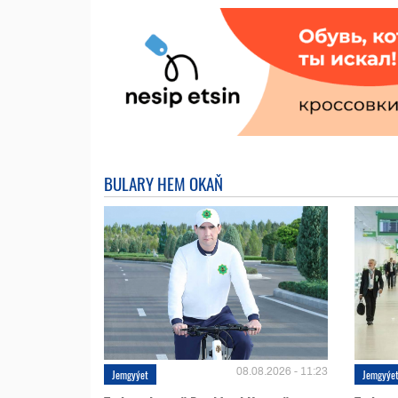
BULARY HEM OKAŇ
08.08.2026 - 11:23
Jemgyýet
Jemgyýe