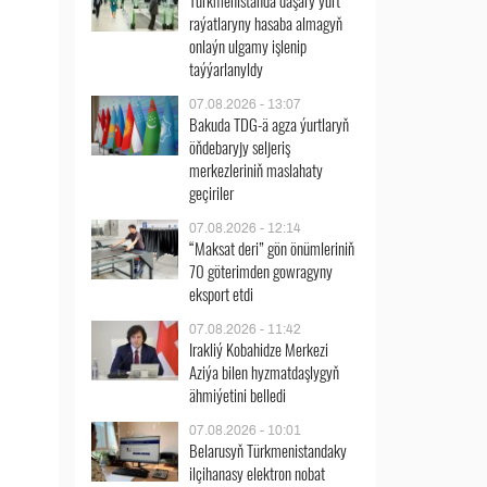
Türkmenistanda daşary ýurt
raýatlaryny hasaba almagyň
onlaýn ulgamy işlenip
taýýarlanyldy
07.08.2026 - 13:07
Bakuda TDG-ä agza ýurtlaryň
öňdebaryjy seljeriş
merkezleriniň maslahaty
geçiriler
07.08.2026 - 12:14
“Maksat deri” gön önümleriniň
70 göterimden gowragyny
eksport etdi
07.08.2026 - 11:42
Irakliý Kobahidze Merkezi
Aziýa bilen hyzmatdaşlygyň
ähmiýetini belledi
07.08.2026 - 10:01
Belarusyň Türkmenistandaky
ilçihanasy elektron nobat