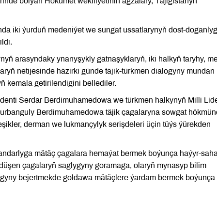
nde bolýan Hökümet wekiliýetiniň agzalary, Täjigistanyň
 iki ýurduň medeniýet we sungat ussatlarynyň dost-doganly
ldi.
ynyň arasyndaky ynanyşykly gatnaşyklaryň, iki halkyň taryhy, m
yň netijesinde häzirki günde täjik-türkmen dialogyny mundan
kemala getirilendigini bellediler.
zidenti Serdar Berdimuhamedowa we türkmen halkynyň Milli Lide
Gurbanguly Berdimuhamedowa täjik çagalaryna sowgat hökmü
şikler, derman we lukmançylyk serişdeleri üçin tüýs ýürekden
darlyga mätäç çagalara hemaýat bermek boýunça haýyr-sah
 düşen çagalaryň saglygyny goramaga, olaryň mynasyp bilim
lygyny bejertmekde goldawa mätäçlere ýardam bermek boýunça i