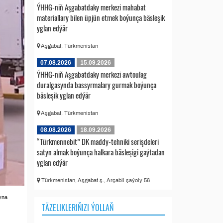
ÝHHG-niň Aşgabatdaky merkezi mahabat
materiallary bilen üpjün etmek boýunça bäsleşik
yglan edýär
Aşgabat, Türkmenistan
07.08.2026
15.09.2026
ÝHHG-niň Aşgabatdaky merkezi awtoulag
duralgasynda bassyrmalary gurmak boýunça
bäsleşik yglan edýär
Aşgabat, Türkmenistan
08.08.2026
18.09.2026
“Türkmennebit” DK maddy-tehniki serişdeleri
satyn almak boýunça halkara bäsleşigi gaýtadan
yglan edýär
Türkmenistan, Aşgabat ş., Arçabil şaýoly 56
yna
TÄZELIKLERIŇIZI ÝOLLAŇ