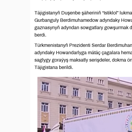
Täjigistanyň Duşenbe şäheriniň “Istiklol” luk
Gurbanguly Berdimuhamedow adyndaky Howan
gaznasynyň adyndan sowgatlary gowşurmak dab
berdi.
Türkmenistanyň Prezidenti Serdar Berdimuh
adyndaky Howandarlyga mätäç çagalara hema
saglygy goraýyş maksatly serişdeler, dokma ön
Täjigistana berildi.