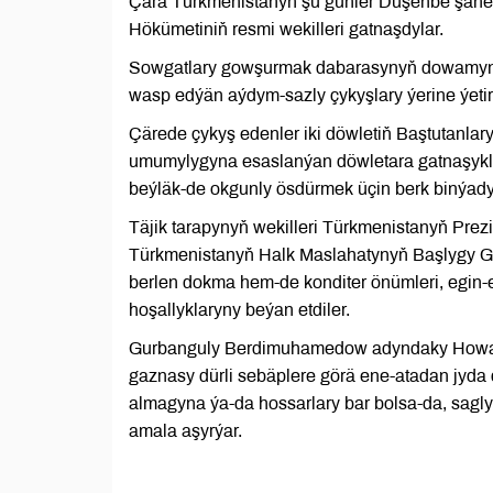
Çärä Türkmenistanyň şu günler Duşenbe şäheri
Hökümetiniň resmi wekilleri gatnaşdylar.
Sowgatlary gowşurmak dabarasynyň dowamynda
wasp edýän aýdym-sazly çykyşlary ýerine ýetiri
Çärede çykyş edenler iki döwletiň Baştutanlar
umumylygyna esaslanýan döwletara gatnaşyklar
beýläk-de okgunly ösdürmek üçin berk binýadyň 
Täjik tarapynyň wekilleri Türkmenistanyň Pre
Türkmenistanyň Halk Maslahatynyň Başlygy 
berlen dokma hem-de konditer önümleri, egin-e
hoşallyklaryny beýan etdiler.
Gurbanguly Berdimuhamedow adyndaky Howan
gaznasy dürli sebäplere görä ene-atadan jyda
almagyna ýa-da hossarlary bar bolsa-da, sag
amala aşyrýar.