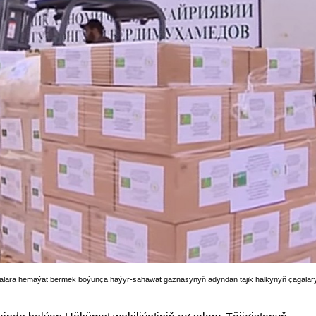
ara hemaýat bermek boýunça haýyr-sahawat gaznasynyň adyndan täjik halkynyň çagalar