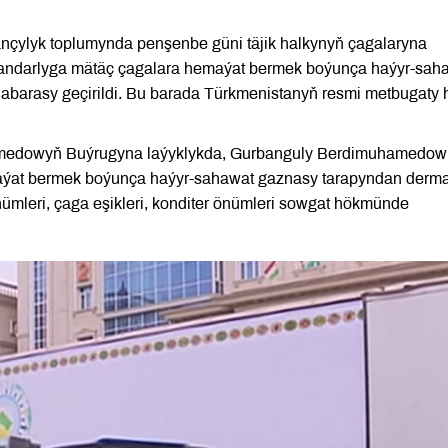
mançylyk toplumynda penşenbe güni täjik halkynyň çagalaryna
darlyga mätäç çagalara hemaýat bermek boýunça haýyr-sah
arasy geçirildi. Bu barada Türkmenistanyň resmi metbugaty 
amedowyň Buýrugyna laýyklykda, Gurbanguly Berdimuhamedow
ýat bermek boýunça haýyr-sahawat gaznasy tarapyndan derm
ümleri, çaga eşikleri, konditer önümleri sowgat hökmünde