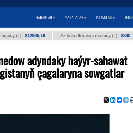
HABARLAR
MAKALALAR
PUDAKLAR
TEND
$12935,18
$300
)
Az kükürtli ýakyş mazudy (t.)
"А" 
medow adyndaky haýyr-sahawat
igistanyň çagalaryna sowgatlar