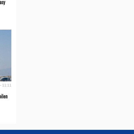
asy
- 11:11
bilen