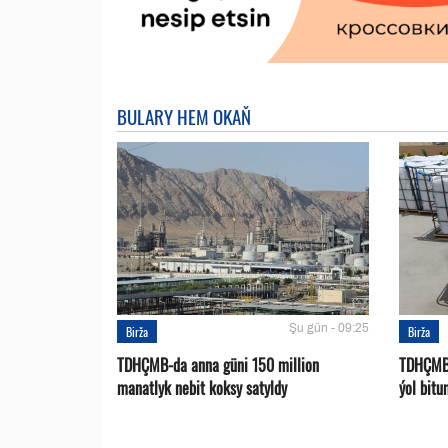
BULARY HEM OKAŇ
Şu gün - 09:25
Birža
Birža
TDHÇMB-da anna güni 150 million
TDHÇMB-
manatlyk nebit koksy satyldy
ýol bitu