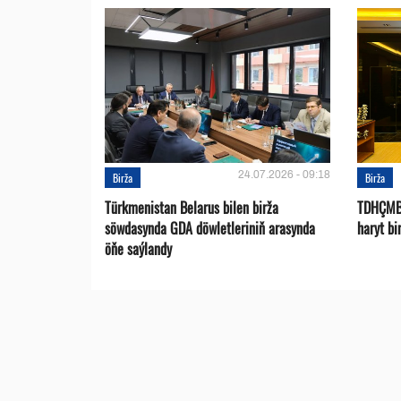
24.07.2026 - 09:18
Birža
Birža
Türkmenistan Belarus bilen birža
TDHÇMB-
söwdasynda GDA döwletleriniň arasynda
haryt bi
öňe saýlandy