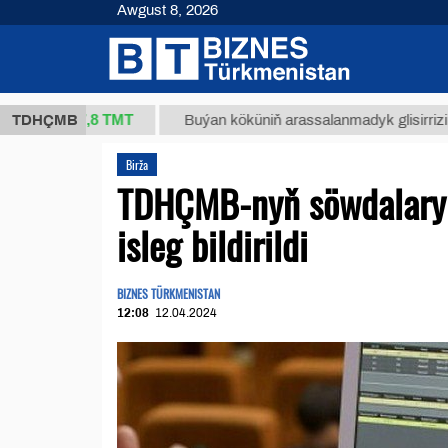
Awgust 8, 2026
37,8 ТМТ
.)
TDHÇMB
Buýan köküniň arassalanmadyk glisirrizin turşusy
Birža
TDHÇMB-nyň söwdalaryn
isleg bildirildi
BIZNES TÜRKMENISTAN
12:08
12.04.2024