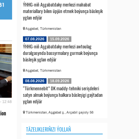
ÝHHG-niň Aşgabatdaky merkezi mahabat
materiallary bilen üpjün etmek boýunça bäsleşik
yglan edýär
Aşgabat, Türkmenistan
07.08.2026
15.09.2026
ÝHHG-niň Aşgabatdaky merkezi awtoulag
duralgasynda bassyrmalary gurmak boýunça
bäsleşik yglan edýär
Aşgabat, Türkmenistan
08.08.2026
18.09.2026
“Türkmennebit” DK maddy-tehniki serişdeleri
satyn almak boýunça halkara bäsleşigi gaýtadan
yglan edýär
- 12:48
lion
Türkmenistan, Aşgabat ş., Arçabil şaýoly 56
TÄZELIKLERIŇIZI ÝOLLAŇ