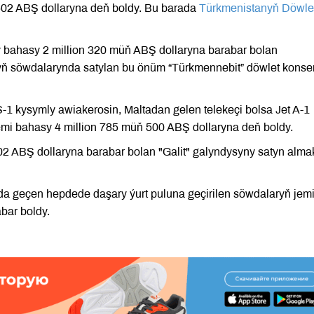
502 ABŞ dollaryna deň boldy. Bu barada
Türkmenistanyň Döwle
bahasy 2 million 320 müň ABŞ dollaryna barabar bolan
ň söwdalarynda satylan bu önüm “Türkmennebit” döwlet konser
S-1 kysymly awiakerosin, Maltadan gelen telekeçi bolsa Jet A-1
jemi bahasy 4 million 785 müň 500 ABŞ dollaryna deň boldy.
2 ABŞ dollaryna barabar bolan "Galit" galyndysyny satyn alma
da geçen hepdede daşary ýurt puluna geçirilen söwdalaryň jem
bar boldy.