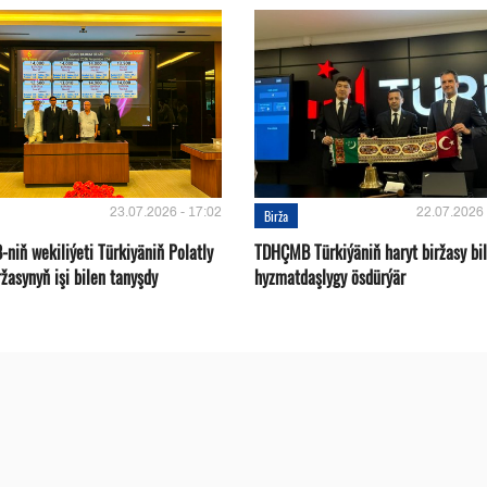
23.07.2026 - 17:02
22.07.2026 
Birža
niň wekiliýeti Türkiyäniň Polatly
TDHÇMB Türkiýäniň haryt biržasy bi
ržasynyň işi bilen tanyşdy
hyzmatdaşlygy ösdürýär