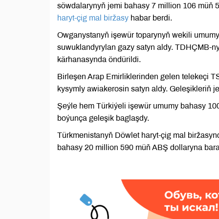
söwdalarynyň jemi bahasy 7 million 106 müň 
haryt-çig mal biržasy
habar berdi.
Owganystanyň işewür toparynyň wekili umumy 
suwuklandyrylan gazy satyn aldy. TDHÇMB-ny
kärhanasynda öndürildi.
Birleşen Arap Emirliklerinden gelen telekeçi T
kysymly awiakerosin satyn aldy. Geleşikleriň 
Şeýle hem Türkiýeli işewür umumy bahasy 100
boýunça geleşik baglaşdy.
Türkmenistanyň Döwlet haryt-çig mal biržasyn
bahasy 20 million 590 müň ABŞ dollaryna bara