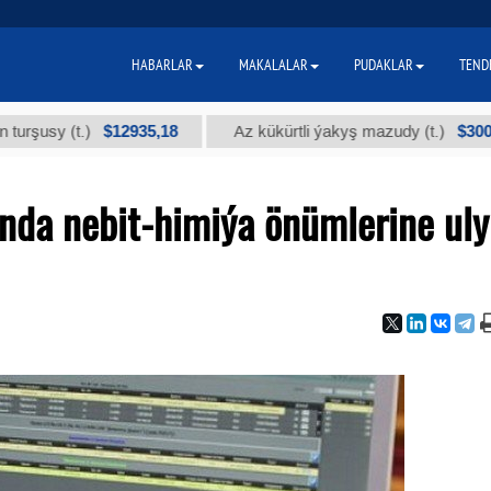
HABARLAR
MAKALALAR
PUDAKLAR
TEND
$12935,18
$300
 (t.)
Az kükürtli ýakyş mazudy (t.)
da nebit-himiýa önümlerine uly