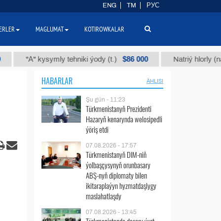
ENG
TM
РУС
ERLER
MAGLUMAT
KOTIROWKALAR
$86 000
"А" kysymly tehniki ýody (t.)
Natriý hlorly (nahar duz
HABARLAR
ÄHLISI
Şu gün - 11:23
Türkmenistanyň Prezidenti
Hazaryň kenarynda welosipedli
ýöriş etdi
07.08.2026 - 17:57
Türkmenistanyň DIM-niň
ýolbaşçysynyň orunbasary
ABŞ-nyň diplomaty bilen
ikitaraplaýyn hyzmatdaşlygy
maslahatlaşdy
07.08.2026 - 13:45