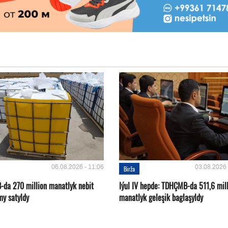
06.08.2026 - 11:06
03.08.2026 
Birža
da 270 million manatlyk nebit
Iýul IV hepde: TDHÇMB-da 511,6 mil
my satyldy
manatlyk geleşik baglaşyldy