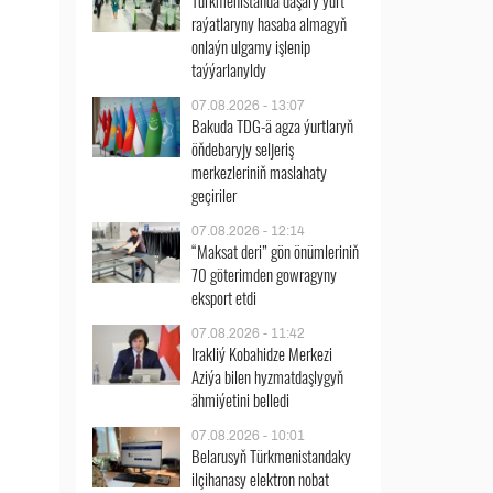
Türkmenistanda daşary ýurt
raýatlaryny hasaba almagyň
onlaýn ulgamy işlenip
taýýarlanyldy
07.08.2026 - 13:07
Bakuda TDG-ä agza ýurtlaryň
öňdebaryjy seljeriş
merkezleriniň maslahaty
geçiriler
07.08.2026 - 12:14
“Maksat deri” gön önümleriniň
70 göterimden gowragyny
eksport etdi
07.08.2026 - 11:42
Irakliý Kobahidze Merkezi
Aziýa bilen hyzmatdaşlygyň
ähmiýetini belledi
07.08.2026 - 10:01
Belarusyň Türkmenistandaky
ilçihanasy elektron nobat