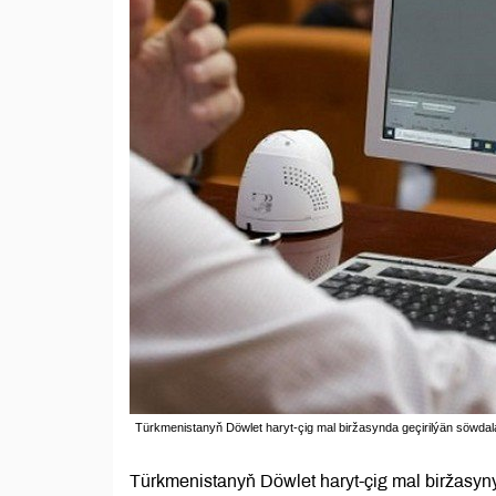
Türkmenistanyň Döwlet haryt-çig mal biržasynda geçirilýän söwdala
Türkmenistanyň Döwlet haryt-çig mal biržasy