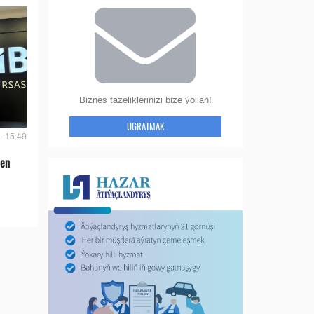
Biznes täzelikleriňizi bize ýollaň!
UGRATMAK
- 15:49
len