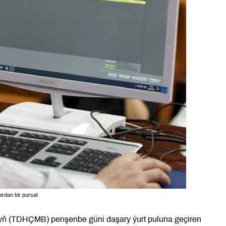
rdan bir pursat
nyň (TDHÇMB) penşenbe güni daşary ýurt puluna geçiren