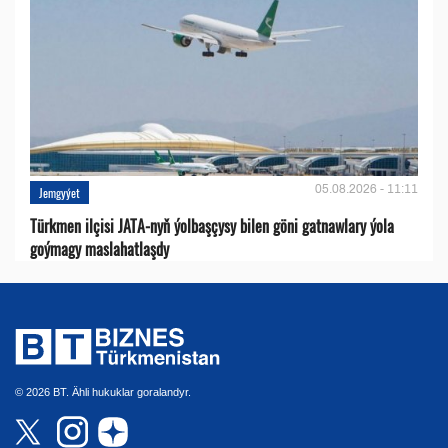
05.08.2026 - 11:11
Jemgyýet
Türkmen ilçisi JATA-nyň ýolbaşçysy bilen göni gatnawlary ýola
goýmagy maslahatlaşdy
© 2026 BT. Ähli hukuklar goralandyr.