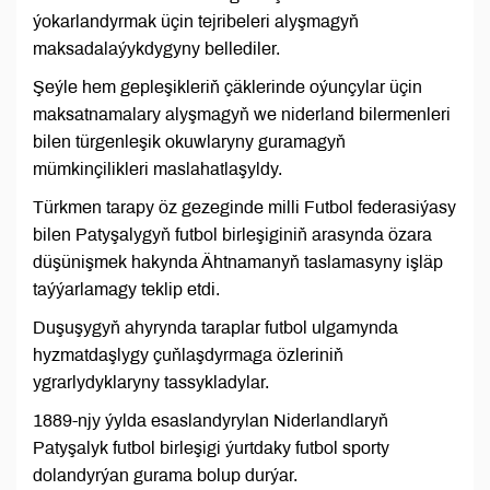
ýokarlandyrmak üçin tejribeleri alyşmagyň
maksadalaýykdygyny bellediler.
Şeýle hem gepleşikleriň çäklerinde oýunçylar üçin
maksatnamalary alyşmagyň we niderland bilermenleri
bilen türgenleşik okuwlaryny guramagyň
mümkinçilikleri maslahatlaşyldy.
Türkmen tarapy öz gezeginde milli Futbol federasiýasy
bilen Patyşalygyň futbol birleşiginiň arasynda özara
düşünişmek hakynda Ähtnamanyň taslamasyny işläp
taýýarlamagy teklip etdi.
Duşuşygyň ahyrynda taraplar futbol ulgamynda
hyzmatdaşlygy çuňlaşdyrmaga özleriniň
ygrarlydyklaryny tassykladylar.
1889-njy ýylda esaslandyrylan Niderlandlaryň
Patyşalyk futbol birleşigi ýurtdaky futbol sporty
dolandyrýan gurama bolup durýar.