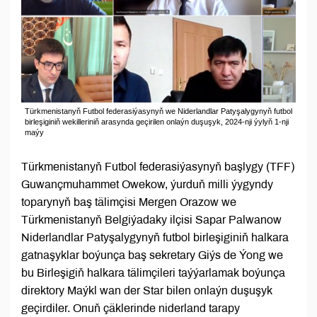
Türkmenistanyň Futbol federasiýasynyň we Niderlandlar Patyşalygynyň futbol
birleşiginiň wekilleriniň arasynda geçirilen onlaýn duşuşyk, 2024-nji ýylyň 1-nji
maýy
Türkmenistanyň Futbol federasiýasynyň başlygy (TFF)
Guwançmuhammet Owekow, ýurduň milli ýygyndy
toparynyň baş tälimçisi Mergen Orazow we
Türkmenistanyň Belgiýadaky ilçisi Sapar Palwanow
Niderlandlar Patyşalygynyň futbol birleşiginiň halkara
gatnaşyklar boýunça baş sekretary Giýs de Ýong we
bu Birleşigiň halkara tälimçileri taýýarlamak boýunça
direktory Maýkl wan der Star bilen onlaýn duşuşyk
geçirdiler. Onuň çäklerinde niderland tarapy