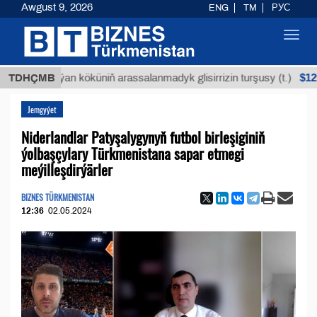
Awgust 9, 2026
ENG
TM
РУС
Toggl
navig
$12935,18
TDHÇMB
Buýan köküniň arassalanmadyk glisirrizin turşusy (t.)
Jemgyýet
Niderlandlar Patyşalygynyň futbol birleşiginiň
ýolbaşçylary Türkmenistana sapar etmegi
meýilleşdirýärler
BIZNES TÜRKMENISTAN
12:36
02.05.2024