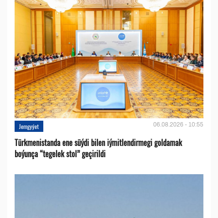
06.08.2026 - 10:55
Jemgyýet
Türkmenistanda ene süýdi bilen iýmitlendirmegi goldamak
boýunça “tegelek stol” geçirildi