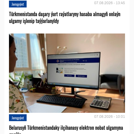
07.08.2026 - 13:45
Jemgyýet
Türkmenistanda daşary ýurt raýatlaryny hasaba almagyň onlaýn
ulgamy işlenip taýýarlanyldy
07.08.2026 - 10:01
Jemgyýet
Belarusyň Türkmenistandaky ilçihanasy elektron nobat ulgamyna