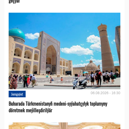
geçýär
06.08.2026 - 16:30
Jemgyýet
Buharada Türkmenistanyň medeni-syýahatçylyk toplumyny
döretmek meýilleşdirilýär