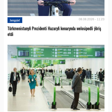
08.08.2026 - 11:23
Jemgyýet
Türkmenistanyň Prezidenti Hazaryň kenarynda welosipedli ýöriş
etdi