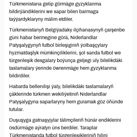
Türkmenistana gelip görmäge gyzyklanma
bildirýändiklerini we sapar bilen barmaga
taýýardyklaryny mälim etdiler.
Türkmenistanyň Belgiýadaky ilçihanasynyň çarşenbe
güni habar bermegine görä, Niderlandlar
Patyşalygynyň futbol birleşiginiň ýolbaşçylary
hyzmatdaşlyk mümkinçiliklerini, şol sanda futbol we
türgenleşik desgalary boýunça geljegi uly bilelikdäki
taslamalary ýerinde öwrenmäge hem gyzyklanma
bildirdiler.
Habarda bellenilişi ýaly, bilelikdäki taslamalaryň
çäklerinde türkmen wekiliýetiniň Niderlandlar
Patyşalygyna saparlaryny hem guramak göz öňünde
tutular.
Duşuşyga gatnaşyjylar tälimçileriň hünär endiklerini
ösdürmäge aýratyn üns berdiler. Taraplar
Türkmenistanda futbol türgenleşikleriniň hilini