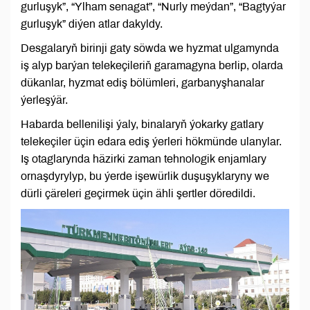
gurluşyk”, “Ylham senagat”, “Nurly meýdan”, “Bagtyýar
gurluşyk” diýen atlar dakyldy.
Desgalaryň birinji gaty söwda we hyzmat ulgamynda
iş alyp barýan telekeçileriň garamagyna berlip, olarda
dükanlar, hyzmat ediş bölümleri, garbanyşhanalar
ýerleşýär.
Habarda bellenilişi ýaly, binalaryň ýokarky gatlary
telekeçiler üçin edara ediş ýerleri hökmünde ulanylar.
Iş otaglarynda häzirki zaman tehnologik enjamlary
ornaşdyrylyp, bu ýerde işewürlik duşuşyklaryny we
dürli çäreleri geçirmek üçin ähli şertler döredildi.