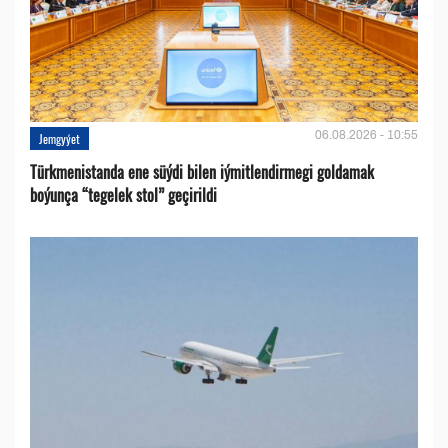
06.08.2026 - 10:55
Jemgyýet
Türkmenistanda ene süýdi bilen iýmitlendirmegi goldamak
boýunça “tegelek stol” geçirildi