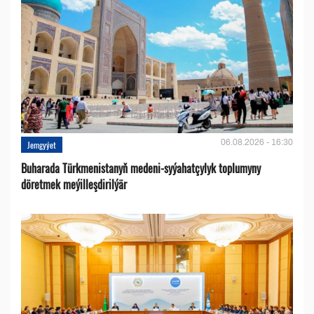
06.08.2026 - 16:30
Jemgyýet
Buharada Türkmenistanyň medeni-syýahatçylyk toplumyny
döretmek meýilleşdirilýär