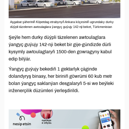
Aşgabat şäheriniň Köpetdag etrabynyň Ankara köçesiniň ugrundaky durky
düýpli täzelenen awtoulaglara ýangyç guýujy 142-nji beket, Türkmenistan
Şeýle hem durky düýpli täzelenen awtoulaglara
ýangyç guýujy 142-nji beket bir gije-gündizde dürli
kysymly awtoulaglaryň 1500-den gowragyny kabul
edip bilýär.
Ýangyç guýujy bekediň 1 gektarlyk çäginde
dolandyryş binasy, her biriniň göwrümi 60 kub metr
bolan ýangyç saklanýan desgalaryň 5-si we beýleki
inženerçilik düzümleri ýerleşdirildi.