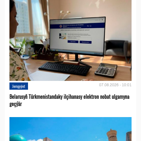
07.08.2026 - 10:01
Jemgyýet
Belarusyň Türkmenistandaky ilçihanasy elektron nobat ulgamyna
geçýär