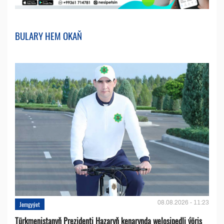
BULARY HEM OKAŇ
08.08.2026 - 11:23
Jemgyýet
Türkmenistanyň Prezidenti Hazaryň kenarynda welosipedli ýöriş