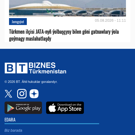
05.08.2026 - 11:11
Jemgyýet
Türkmen ilçisi JATA-nyň ýolbaşçysy bilen göni gatnawlary ýola
goýmagy maslahatlaşdy
© 2026 BT. Ähli hukuklar goralandyr.
EDARA
Biz barada