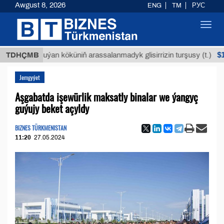
Awgust 8, 2026
ENG
TM
РУС
Toggl
navig
$12935,18
TDHÇMB
Buýan köküniň arassalanmadyk glisirrizin turşusy (t.)
Jemgyýet
Aşgabatda işewürlik maksatly binalar we ýangyç
guýujy beket açyldy
BIZNES TÜRKMENISTAN
11:20
27.05.2024