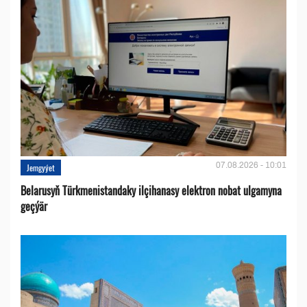
07.08.2026 - 10:01
Jemgyýet
Belarusyň Türkmenistandaky ilçihanasy elektron nobat ulgamyna
geçýär