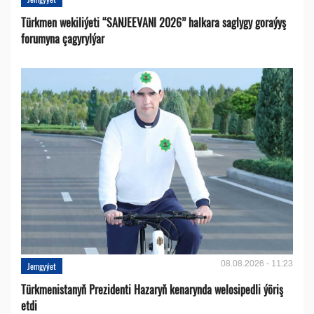
Türkmen wekiliýeti “SANJEEVANI 2026” halkara saglygy goraýyş
forumyna çagyrylýar
08.08.2026 - 11:23
Jemgyýet
Türkmenistanyň Prezidenti Hazaryň kenarynda welosipedli ýöriş
etdi