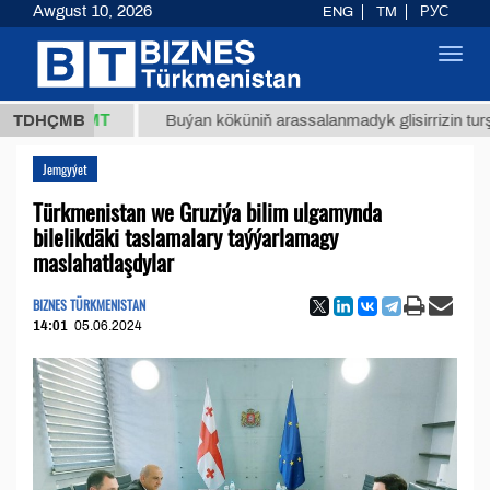
Awgust 10, 2026
ENG
TM
РУС
Toggl
navig
,8 ТМТ
TDHÇMB
Buýan köküniň arassalanmadyk glisirrizin turşusy (t.)
Jemgyýet
Türkmenistan we Gruziýa bilim ulgamynda
bilelikdäki taslamalary taýýarlamagy
maslahatlaşdylar
BIZNES TÜRKMENISTAN
14:01
05.06.2024