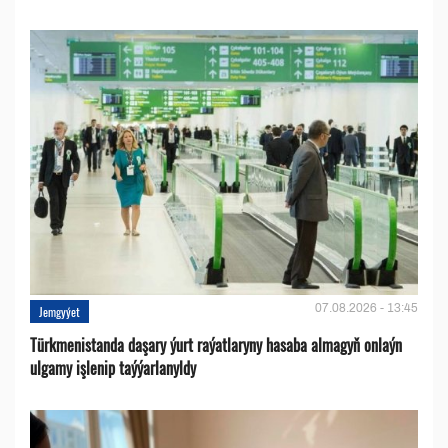
07.08.2026 - 13:45
Jemgyýet
Türkmenistanda daşary ýurt raýatlaryny hasaba almagyň onlaýn
ulgamy işlenip taýýarlanyldy