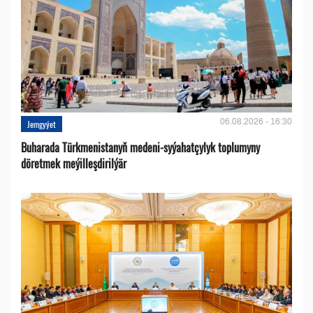
06.08.2026 - 16:30
Jemgyýet
Buharada Türkmenistanyň medeni-syýahatçylyk toplumyny
döretmek meýilleşdirilýär