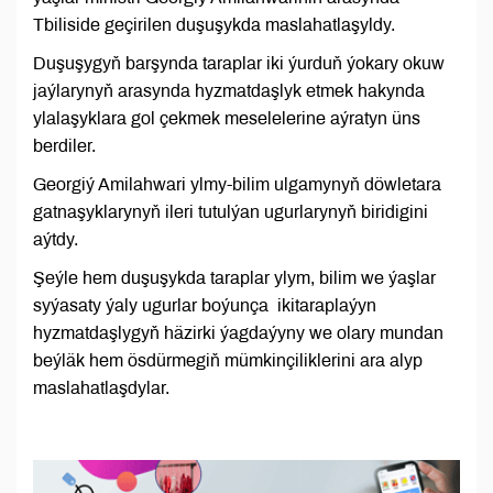
Tbiliside geçirilen duşuşykda maslahatlaşyldy.
Duşuşygyň barşynda taraplar iki ýurduň ýokary okuw
jaýlarynyň arasynda hyzmatdaşlyk etmek hakynda
ylalaşyklara gol çekmek meselelerine aýratyn üns
berdiler.
Georgiý Amilahwari ylmy-bilim ulgamynyň döwletara
gatnaşyklarynyň ileri tutulýan ugurlarynyň biridigini
aýtdy.
Şeýle hem duşuşykda taraplar ylym, bilim we ýaşlar
syýasaty ýaly ugurlar boýunça ikitaraplaýyn
hyzmatdaşlygyň häzirki ýagdaýyny we olary mundan
beýläk hem ösdürmegiň mümkinçiliklerini ara alyp
maslahatlaşdylar.