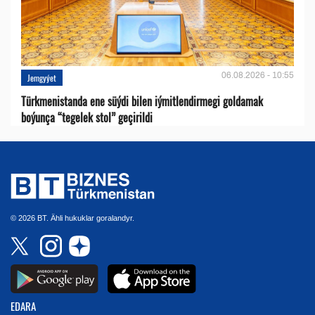
06.08.2026 - 10:55
Jemgyýet
Türkmenistanda ene süýdi bilen iýmitlendirmegi goldamak
boýunça “tegelek stol” geçirildi
© 2026 BT. Ähli hukuklar goralandyr.
EDARA