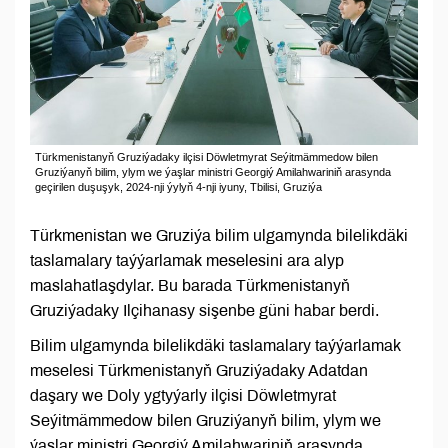
Türkmenistanyň Gruziýadaky ilçisi Döwletmyrat Seýitmämmedow bilen
Gruziýanyň bilim, ylym we ýaşlar ministri Georgiý Amilahwariniň arasynda
geçirilen duşuşyk, 2024-nji ýylyň 4-nji iyuny, Tbilisi, Gruziýa
Türkmenistan we Gruziýa bilim ulgamynda bilelikdäki
taslamalary taýýarlamak meselesini ara alyp
maslahatlaşdylar. Bu barada Türkmenistanyň
Gruziýadaky Ilçihanasy sişenbe güni habar berdi.
Bilim ulgamynda bilelikdäki taslamalary taýýarlamak
meselesi Türkmenistanyň Gruziýadaky Adatdan
daşary we Doly ygtyýarly ilçisi Döwletmyrat
Seýitmämmedow bilen Gruziýanyň bilim, ylym we
ýaşlar ministri Georgiý Amilahwariniň arasynda