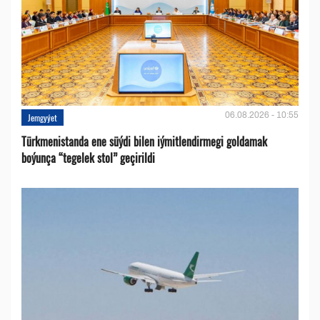
06.08.2026 - 10:55
Jemgyýet
Türkmenistanda ene süýdi bilen iýmitlendirmegi goldamak
boýunça “tegelek stol” geçirildi