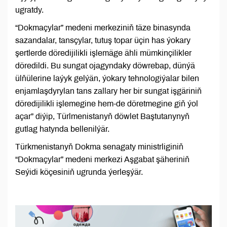
ugratdy.
“Dokmaçylar” medeni merkeziniň täze binasynda
sazandalar, tansçylar, tutuş topar üçin has ýokary
şertlerde döredijilikli işlemäge ähli mümkinçilikler
döredildi. Bu sungat ojagyndaky döwrebap, dünýä
ülňülerine laýyk gelýän, ýokary tehnologiýalar bilen
enjamlaşdyrylan tans zallary her bir sungat işgäriniň
döredijilikli işlemegine hem-de döretmegine giň ýol
açar” diýip, Türlmenistanyň döwlet Baştutanynyň
gutlag hatynda bellenilýär.
Türkmenistanyň Dokma senagaty ministrliginiň
“Dokmaçylar” medeni merkezi Aşgabat şäheriniň
Seýidi köçesiniň ugrunda ýerleşýär.