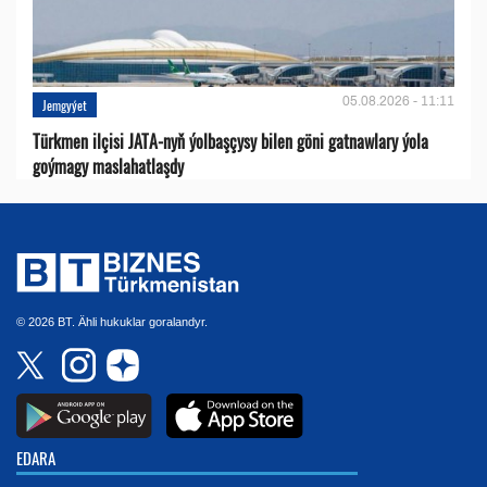
05.08.2026 - 11:11
Jemgyýet
Türkmen ilçisi JATA-nyň ýolbaşçysy bilen göni gatnawlary ýola
goýmagy maslahatlaşdy
© 2026 BT. Ähli hukuklar goralandyr.
EDARA