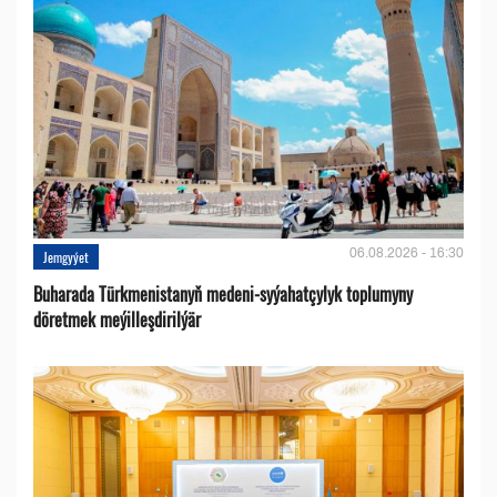
06.08.2026 - 16:30
Jemgyýet
Buharada Türkmenistanyň medeni-syýahatçylyk toplumyny
döretmek meýilleşdirilýär