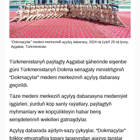
“Dokmaçylar” medeni merkeziniň açylyş dabarasy, 2024-nji ýylyň 25-nji iýuny,
Aşgabat, Türkmenistan
Türkmenistanyň paýtagty Aşgabat şäherinde sişenbe
güni Türkmenistanyň Dokma senagaty ministrliginiň
“Dokmaçylar” medeni merkeziniň açylyş dabarasy
geçirildi.
Täze medeni merkeziň açylyş dabarasyna medeniýet
işgärleri, ýurduň köp sanly raýatlary, paýtagtyň
myhmanlary we köpçülikleýin habar beriş
serişdeleriniň wekilleri gatnaşdylar.
Açylyş dabarada aýdym-sazy çykyşlar, “Dokmaçylar”
folklor-etnografiýa topary tarapyndan ajaýyp tanslar