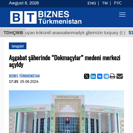
Awgust 8, 2026
ENG
TM
РУС
Toggl
navig
$12935,18
TDHÇMB
Buýan köküniň arassalanmadyk glisirrizin turşusy (t.)
Jemgyýet
Aşgabat şäherinde “Dokmaçylar” medeni merkezi
açyldy
BIZNES TÜRKMENISTAN
17:25
25.06.2024