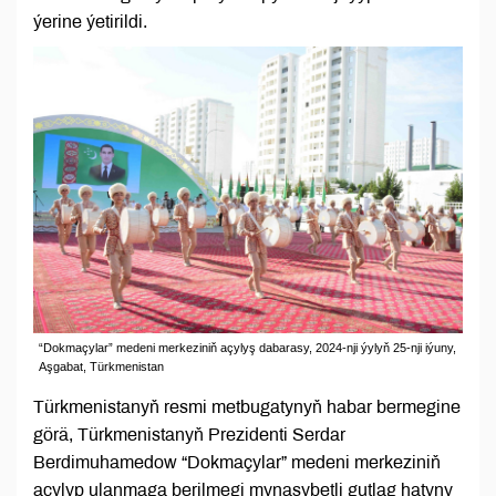
ýerine ýetirildi.
“Dokmaçylar” medeni merkeziniň açylyş dabarasy, 2024-nji ýylyň 25-nji iýuny,
Aşgabat, Türkmenistan
Türkmenistanyň resmi metbugatynyň habar bermegine
görä, Türkmenistanyň Prezidenti Serdar
Berdimuhamedow “Dokmaçylar” medeni merkeziniň
açylyp ulanmaga berilmegi mynasybetli gutlag hatyny