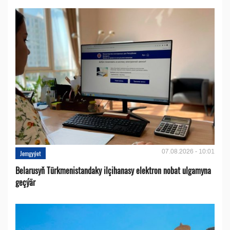
07.08.2026 - 10:01
Jemgyýet
Belarusyň Türkmenistandaky ilçihanasy elektron nobat ulgamyna
geçýär