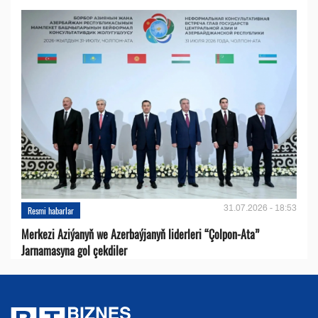
31.07.2026 - 18:53
Resmi habarlar
Merkezi Aziýanyň we Azerbaýjanyň liderleri “Çolpon-Ata”
Jarnamasyna gol çekdiler