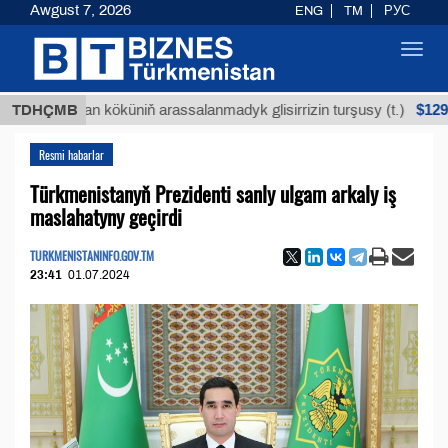
Awgust 7, 2026
ENG
TM
РУС
Toggl
navig
$12935,18
Buýan köküniň arassalanmadyk glisirrizin turşusy (t.)
TDHÇMB
Resmi habarlar
Türkmenistanyň Prezidenti sanly ulgam arkaly iş
maslahatyny geçirdi
TURKMENISTANINFO.GOV.TM
23:41
01.07.2024