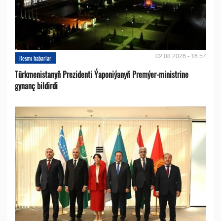
02.08.2026 - 16:57
Resmi habarlar
Türkmenistanyň Prezidenti Ýaponiýanyň Premýer-ministrine
gynanç bildirdi