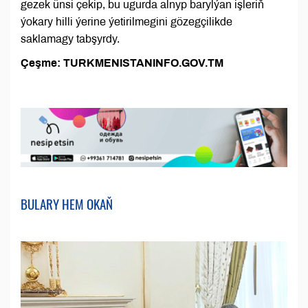
gezek ünsi çekip, bu ugurda alnyp barylýan işleriň
ýokary hilli ýerine ýetirilmegini gözegçilikde
saklamagy tabşyrdy.
Çeşme: TURKMENISTANINFO.GOV.TM
BULARY HEM OKAŇ