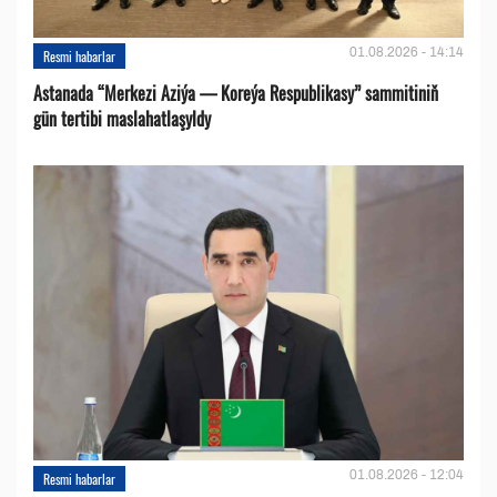
01.08.2026 - 14:14
Resmi habarlar
Astanada “Merkezi Aziýa — Koreýa Respublikasy” sammitiniň
gün tertibi maslahatlaşyldy
01.08.2026 - 12:04
Resmi habarlar