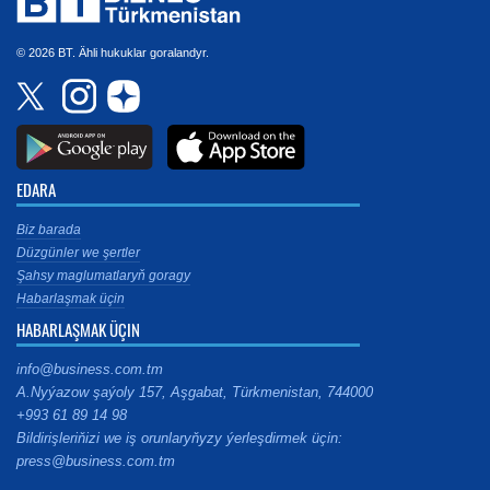
© 2026 BT. Ähli hukuklar goralandyr.
EDARA
Biz barada
Düzgünler we şertler
Şahsy maglumatlaryň goragy
Habarlaşmak üçin
HABARLAŞMAK ÜÇIN
info@business.com.tm
A.Nyýazow şaýoly 157, Aşgabat, Türkmenistan, 744000
+993 61 89 14 98
Bildirişleriňizi we iş orunlaryňyzy ýerleşdirmek üçin:
press@business.com.tm