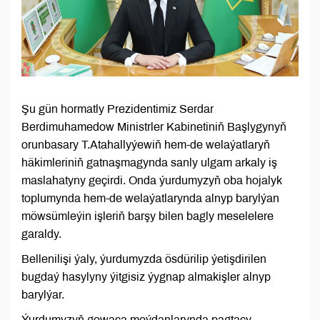
Şu gün hormatly Prezidentimiz Serdar
Berdimuhamedow Ministrler Kabinetiniň Başlygynyň
orunbasary T.Atahallyýewiň hem-de welaýatlaryň
häkimleriniň gatnaşmagynda sanly ulgam arkaly iş
maslahatyny geçirdi. Onda ýurdumyzyň oba hojalyk
toplumynda hem-de welaýatlarynda alnyp barylýan
möwsümleýin işleriň barşy bilen bagly meselelere
garaldy.
Bellenilişi ýaly, ýurdumyzda ösdürilip ýetişdirilen
bugdaý hasylyny ýitgisiz ýygnap almakişler alnyp
barylýar.
Ýurdumyzyň gowaça meýdanlarynda pagtaçy