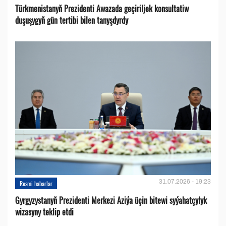
Türkmenistanyň Prezidenti Awazada geçiriljek konsultatiw
duşuşygyň gün tertibi bilen tanyşdyrdy
31.07.2026 - 19:23
Resmi habarlar
Gyrgyzystanyň Prezidenti Merkezi Aziýa üçin bitewi syýahatçylyk
wizasyny teklip etdi