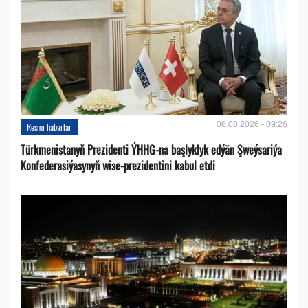
06.08.2026 - 09:26
Resmi habarlar
Türkmenistanyň Prezidenti ÝHHG-na başlyklyk edýän Şweýsariýa
Konfederasiýasynyň wise-prezidentini kabul etdi