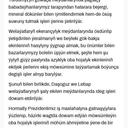
babadaýhanlarymyz tarapyndan hatarara bejergi,
mineral dökünler bilen iýmitlendirmek hem-de ösüş
suwuny tutmak işleri ýerine ýetirilýär.
Welaýatlaryň ekerançylyk meýdanlarynda ösdürilip
ýetişdirilen ýeralmanyň we beýleki gök-bakja
ekinleriniň hasylyny ýygnap almak, bu önümler bilen
bazarlarymyzy bolelin üpjün etmek, şeýle hem şu
ýylyň güýz paslynda azyklyk oba hojalyk ekinleriniň
ekiljek ýerlerini ekiş möwsümine taýýarlamak boýunça
degişli işler alnyp barylýar.
Şunuň bilen birlikde, Daşoguz we Lebap
welaýatlarynyň şaly ekilen meýdanlarynda ideg işleri
dowam etdirilýär.
Hormatly Prezidentimiz iş maslahatyna gatnaşyjylara
ýüzlenip, häzirki wagtda dowam edýän möwsümleýin
oba hojalyk işleriniň möhüm ähmiýetine ýene-de bir