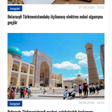
07.08.2026 - 10:01
Jemgyýet
Belarusyň Türkmenistandaky ilçihanasy elektron nobat ulgamyna
geçýär
06.08.2026 - 16:30
Jemgyýet