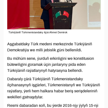
Türkiýäniň Türkmenistandaky ilçisi Ahmet Demirok
Aşgabatdaky Türk medeni merkezinde Türkiýäniň
Demokratiýa we milli jebislik güni bellenildi.
Bu möhüm sene, ýurduň erkinligini we konstitusion
bütewiligini goramak üçin janlaryny pida eden
Türkiýäniň raýatlarynyň hatyrasyna bellendi.
Dabaraly çärä Türkiýäniň Türkmenistandaky
ilçihanasynyň işgärleri, Türkmenistanyň we Türkiýäniň
raýatlary, ýerli hem halkara habar beriş serişdeleriniň
wekilleri gatnaşdylar.
Resmi dabaradan soň, bu ýerde 2016-njy ýylyň 15-nji