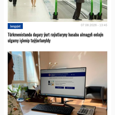
07.08.2026 - 13:45
Jemgyýet
Türkmenistanda daşary ýurt raýatlaryny hasaba almagyň onlaýn
ulgamy işlenip taýýarlanyldy