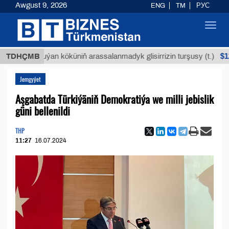
Awgust 9, 2026
ENG
TM
РУС
Toggl
navig
$12935,1
TDHÇMB
Buýan köküniň arassalanmadyk glisirrizin turşusy (t.)
Jemgyýet
Aşgabatda Türkiýäniň Demokratiýa we milli jebislik
güni bellenildi
THP
11:27
16.07.2024