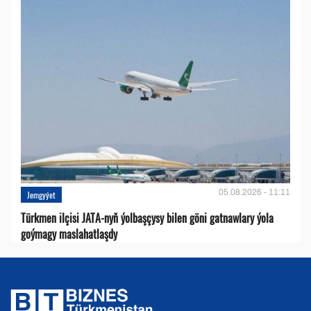
05.08.2026 - 11:11
Jemgyýet
Türkmen ilçisi JATA-nyň ýolbaşçysy bilen göni gatnawlary ýola
goýmagy maslahatlaşdy