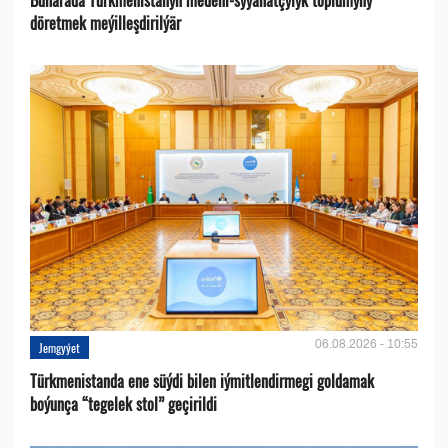
Buharada Türkmenistanyň medeni-syýahatçylyk toplumyny
döretmek meýilleşdirilýär
06.08.2026 - 10:55
Jemgyýet
Türkmenistanda ene süýdi bilen iýmitlendirmegi goldamak
boýunça “tegelek stol” geçirildi