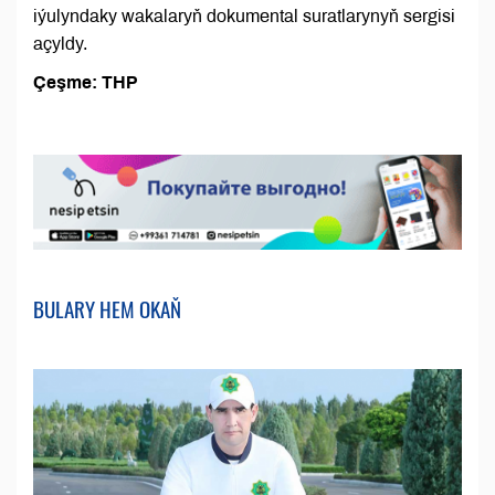
iýulyndaky wakalaryň dokumental suratlarynyň sergisi
açyldy.
Çeşme: THP
BULARY HEM OKAŇ