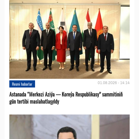
01.08.2026 - 14:14
Resmi habarlar
Astanada “Merkezi Aziýa — Koreýa Respublikasy” sammitiniň
gün tertibi maslahatlaşyldy