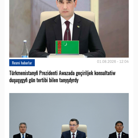
01.08.2026 - 12:04
Resmi habarlar
Türkmenistanyň Prezidenti Awazada geçiriljek konsultatiw
duşuşygyň gün tertibi bilen tanyşdyrdy