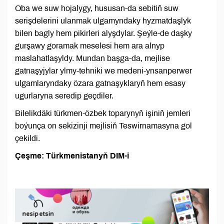
Oba we suw hojalygy, hususan-da sebitiň suw
serişdelerini ulanmak ulgamyndaky hyzmatdaşlyk
bilen bagly hem pikirleri alyşdylar. Şeýle-de daşky
gurşawy goramak meselesi hem ara alnyp
maslahatlaşyldy. Mundan başga-da, mejlise
gatnaşyjylar ylmy-tehniki we medeni-ynsanperwer
ulgamlaryndaky özara gatnaşyklaryň hem esasy
ugurlaryna seredip geçdiler.
Bilelikdäki türkmen-özbek toparynyň işiniň jemleri
boýunça on sekizinji mejlisiň Teswirnamasyna gol
çekildi.
Çeşme: Türkmenistanyň DIM-i