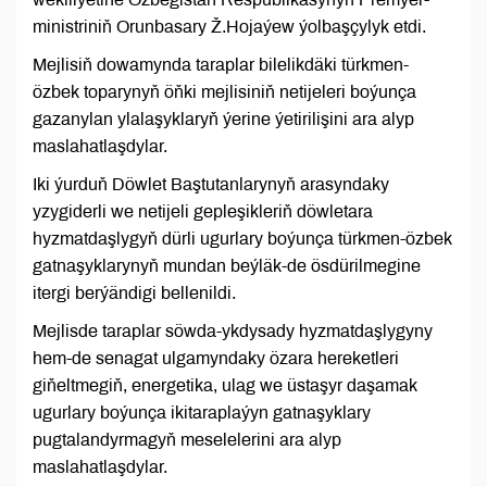
ministriniň Orunbasary Ž.Hojaýew ýolbaşçylyk etdi.
Mejlisiň dowamynda taraplar bilelikdäki türkmen-
özbek toparynyň öňki mejlisiniň netijeleri boýunça
gazanylan ylalaşyklaryň ýerine ýetirilişini ara alyp
maslahatlaşdylar.
Iki ýurduň Döwlet Baştutanlarynyň arasyndaky
yzygiderli we netijeli gepleşikleriň döwletara
hyzmatdaşlygyň dürli ugurlary boýunça türkmen-özbek
gatnaşyklarynyň mundan beýläk-de ösdürilmegine
itergi berýändigi bellenildi.
Mejlisde taraplar söwda-ykdysady hyzmatdaşlygyny
hem-de senagat ulgamyndaky özara hereketleri
giňeltmegiň, energetika, ulag we üstaşyr daşamak
ugurlary boýunça ikitaraplaýyn gatnaşyklary
pugtalandyrmagyň meselelerini ara alyp
maslahatlaşdylar.