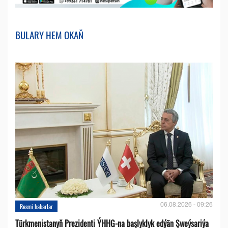
BULARY HEM OKAŇ
06.08.2026 - 09:26
Resmi habarlar
Türkmenistanyň Prezidenti ÝHHG-na başlyklyk edýän Şweýsariýa