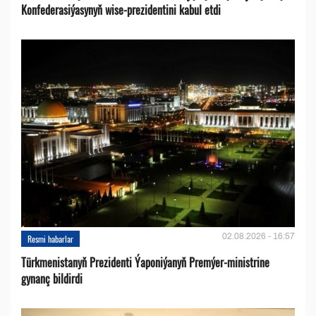
Konfederasiýasynyň wise-prezidentini kabul etdi
02.08.2026 - 16:57
Resmi habarlar
Türkmenistanyň Prezidenti Ýaponiýanyň Premýer-ministrine
gynanç bildirdi