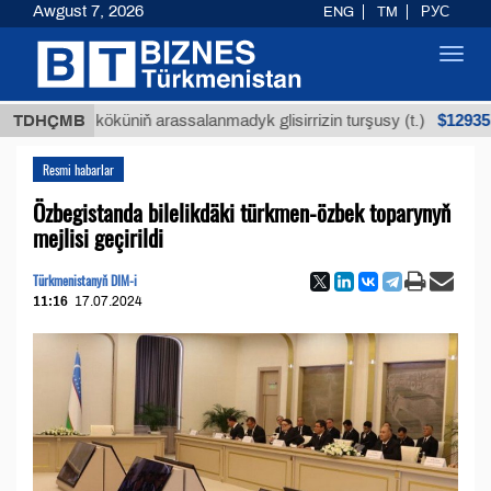
Awgust 7, 2026
ENG
TM
РУС
Toggl
navig
$12935,18
uýan köküniň arassalanmadyk glisirrizin turşusy (t.)
TDHÇMB
Resmi habarlar
Özbegistanda bilelikdäki türkmen-özbek toparynyň
mejlisi geçirildi
Türkmenistanyň DIM-i
11:16
17.07.2024