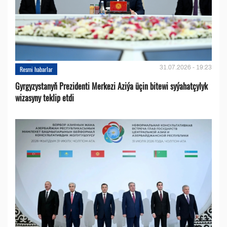
31.07.2026 - 19:23
Resmi habarlar
Gyrgyzystanyň Prezidenti Merkezi Aziýa üçin bitewi syýahatçylyk
wizasyny teklip etdi