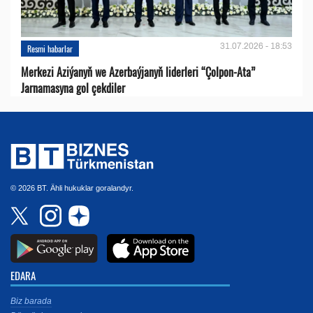
31.07.2026 - 18:53
Resmi habarlar
Merkezi Aziýanyň we Azerbaýjanyň liderleri “Çolpon-Ata”
Jarnamasyna gol çekdiler
© 2026 BT. Ähli hukuklar goralandyr.
EDARA
Biz barada