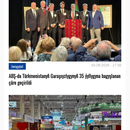
04.08.2026 - 17:38
Jemgyýet
ABŞ-da Türkmenistanyň Garaşsyzlygynyň 35 ýyllygyna bagyşlanan
çäre geçirildi