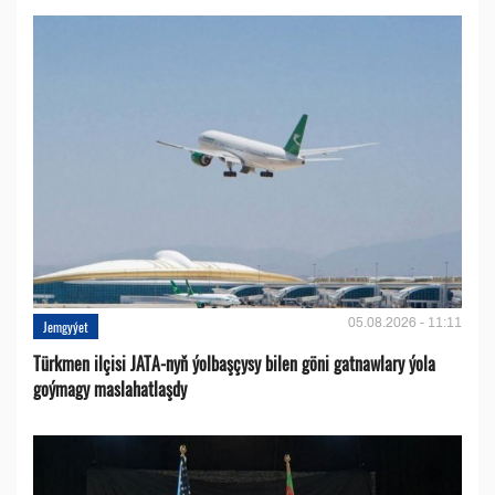
05.08.2026 - 11:11
Jemgyýet
Türkmen ilçisi JATA-nyň ýolbaşçysy bilen göni gatnawlary ýola
goýmagy maslahatlaşdy