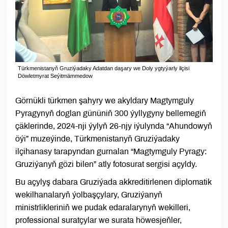
Türkmenistanyň Gruziýadaky Adatdan daşary we Doly ygtyýarly ilçisi
Döwletmyrat Seýitmämmedow
Görnükli türkmen şahyry we akyldary Magtymguly
Pyragynyň doglan gününiň 300 ýyllygyny bellemegiň
çäklerinde, 2024-nji ýylyň 26-njy iýulynda “Ahundowyň
öýi” muzeýinde, Türkmenistanyň Gruziýadaky
ilçihanasy tarapyndan gurnalan “Magtymguly Pyragy:
Gruziýanyň gözi bilen” atly fotosurat sergisi açyldy.
Bu açylyş dabara Gruziýada akkreditirlenen diplomatik
wekilhanalaryň ýolbaşçylary, Gruziýanyň
ministrlikleriniň we pudak edaralarynyň wekilleri,
professional suratçylar we surata höwesjeňler,