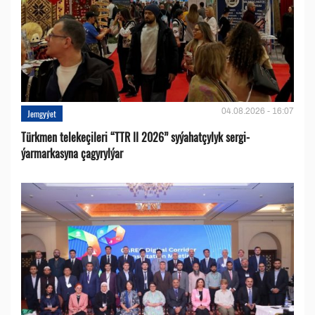
04.08.2026 - 16:07
Jemgyýet
Türkmen telekeçileri “TTR II 2026” syýahatçylyk sergi-
ýarmarkasyna çagyrylýar