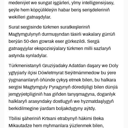
medeniýet we sungat işgärleri, ylmy intelligensiýasy,
şeýle hem köpçülikleýin habar beriş serişdeleriniň
wekilleri gatnaşdylar.
Surat sergisinde türkmen suratkeşleriniň
Magtymgulynyň durmuşyndan täsirli wakalary gürrüň
berýän 50-den gowrak eser görkezildi. Sergä
gatnaşyjylar ekspozisiýalary türkmen milli sazlaryň
astynda synladylar.
Türkmenistanyň Gruziýadaky Adatdan daşary we Doly
ygtyýarly ilçisi Döwletmyrat Seýitmämmedow bu ýere
ýygnananlaryň öňünde çykyş etmek bilen, bu halkara
sergisi Magtymguly Pyragynyň döredijiligi bilen dünýä
jemgyýetçiliginiň has giňden tanyşmagyna, doganlyk
halklaryň arasyndaky dostlugyň we hyzmatdaşlygyň
berkidilmegine ýardam boljakdygyny aýtdy.
Tbilisi şäheriniň Krtsani etrabynyň häkimi Beka
Mikautadze hem myhmanlara ýüzlenmek bilen,