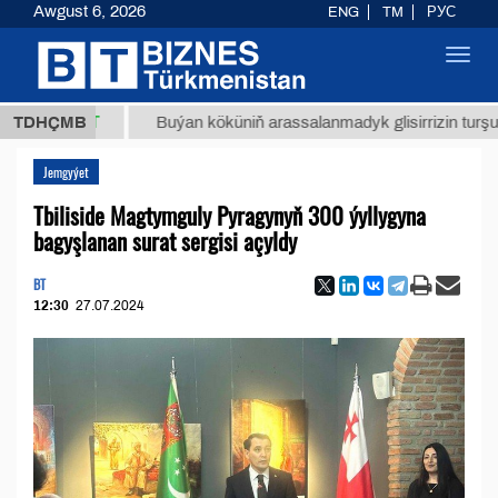
Awgust 6, 2026
ENG
TM
РУС
Toggl
navig
8 ТМТ
TDHÇMB
Buýan köküniň arassalanmadyk glisirrizin turşusy (t.)
Jemgyýet
Tbiliside Magtymguly Pyragynyň 300 ýyllygyna
bagyşlanan surat sergisi açyldy
BT
12:30
27.07.2024