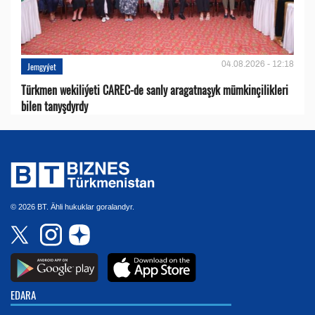
04.08.2026 - 12:18
Jemgyýet
Türkmen wekiliýeti CAREC-de sanly aragatnaşyk mümkinçilikleri
bilen tanyşdyrdy
© 2026 BT. Ähli hukuklar goralandyr.
EDARA