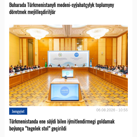
Buharada Türkmenistanyň medeni-syýahatçylyk toplumyny
döretmek meýilleşdirilýär
06.08.2026 - 10:55
Jemgyýet
Türkmenistanda ene süýdi bilen iýmitlendirmegi goldamak
boýunça “tegelek stol” geçirildi