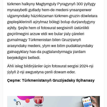
türkmen halkyny Magtymguly Pyragynyň 300 ýyllygy
mynasybetli gutlady hem-de medeni-ynsanperwer
ulgamyndaky häzirkizaman türkmen-gruzin döwletara
gepleşikleriniň aýrylmaz bölegi bolup durýandygyny
aýtdy. Şeýle hem ol fotosurat sergisiniň üstünlikli
geçirilmegini arzuw etdi we bular ýaly çäreleri
gurnalmagy Türkmenistan bilen Gruziýanyň
arasyndaky medeni, ylym we bilim pudaklaryndaky
gatnaşyklary has-da pugtalandyrmaga ýardam
berjekdigini belledi.
Ähli isleg bildirýänler üçin fotosurat sergisi 2024-nji
ýylyň 2-nji awgustyna çenli dowam eder.
Çeşme: Türkmenistanyň Gruziýadaky Ilçihanasy