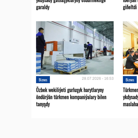
ykdysady gatnaşyklaryny ösdürmeklige
iberýän 
garaldy
giňeltdi
28.07.2026 - 16:53
Biznes
Biznes
Özbek wekiliýeti gurluşyk harytlaryny
Türkmen
öndürýän türkmen kompaniýalary bilen
ykdysad
tanyşdy
maslaha