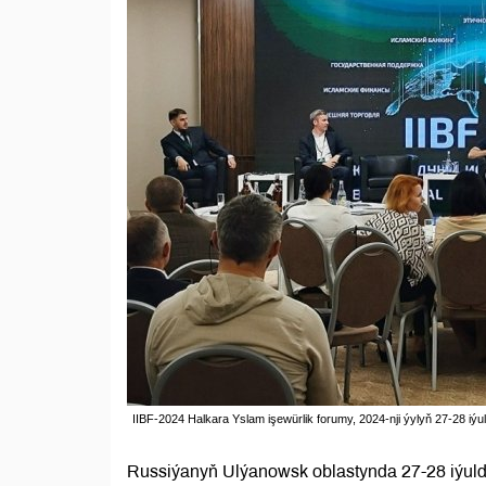
IIBF-2024 Halkara Yslam işewürlik forumy, 2024-nji ýylyň 27-28 iý
Russiýanyň Ulýanowsk oblastynda 27-28 iýuld