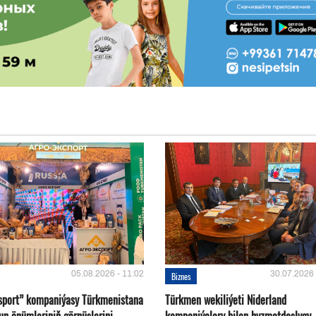
05.08.2026 - 11:02
30.07.2026 
Biznes
sport” kompaniýasy Türkmenistana
Türkmen wekiliýeti Niderland