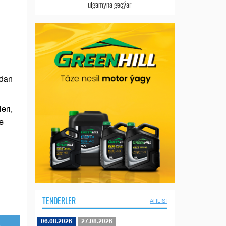
ulgamyna geçýär
adan
eri,
e
TENDERLER
ÄHLISI
06.08.2026
27.08.2026