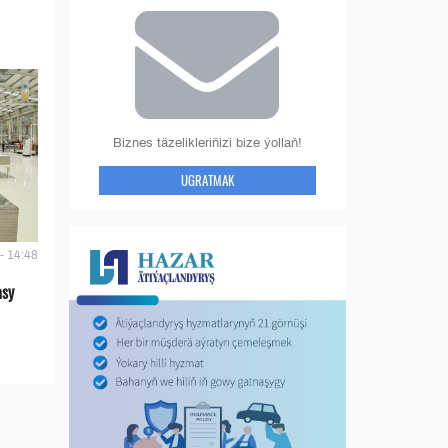
Biznes täzelikleriňizi bize ýollaň!
UGRATMAK
- 14:48
asy