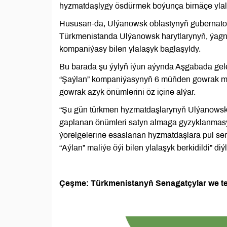
hyzmatdaşlygy ösdürmek boýunça birnäçe ylala
Hususan-da, Ulýanowsk oblastynyň gubernatory
Türkmenistanda Ulýanowsk harytlarynyň, ýagny
kompaniýasy bilen ylalaşyk baglaşyldy.
Bu barada şu ýylyň iýun aýynda Aşgabada gele
“Şaýlan” kompaniýasynyň 6 müňden gowrak m
gowrak azyk önümlerini öz içine alýar.
“Şu gün türkmen hyzmatdaşlarynyň Ulýanowskda
gaplanan önümleri satyn almaga gyzyklanmasy
ýörelgelerine esaslanan hyzmatdaşlara pul se
“Aýlan” maliýe öýi bilen ylalaşyk berkidildi” diý
Çeşme: Türkmenistanyň Senagatçylar we tel