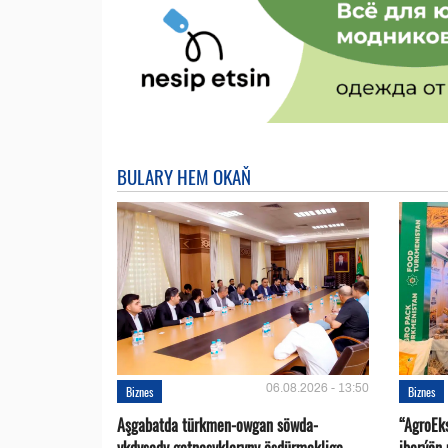
BULARY HEM OKAŇ
06.08.2026 - 13:50
Biznes
Biznes
Aşgabatda türkmen-owgan söwda-
“AgroEk