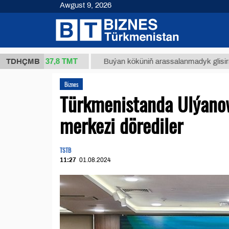
Awgust 9, 2026
37,8 ТМТ
(kg.)
TDHÇMB
Buýan köküniň arassalanmadyk glisirrizin turş
Biznes
Türkmenistanda Ulýanows
merkezi dörediler
TSTB
11:27
01.08.2024