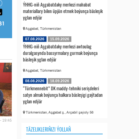
ÝHHG-niň Aşgabatdaky merkezi mahabat
materiallary bilen üpjün etmek boýunça bäsleşik
yglan edýär
Aşgabat, Türkmenistan
07.08.2026
15.09.2026
ÝHHG-niň Aşgabatdaky merkezi awtoulag
duralgasynda bassyrmalary gurmak boýunça
bäsleşik yglan edýär
Aşgabat, Türkmenistan
08.08.2026
18.09.2026
“Türkmennebit” DK maddy-tehniki serişdeleri
satyn almak boýunça halkara bäsleşigi gaýtadan
yglan edýär
Türkmenistan, Aşgabat ş., Arçabil şaýoly 56
- 19:45
TÄZELIKLERIŇIZI ÝOLLAŇ