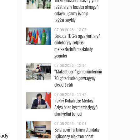
Türkmenistanda daşary ýurt
raýatlaryny hasaba almagyň
onlaýn ulgamy işlenip
taýýarlanyldy
07.08.2026 - 13:07
Bakuda TDG-ä agza ýurtlaryň
öňdebaryjy seljeriş
merkezleriniň maslahaty
geçiriler
07.08.2026 - 12:14
“Maksat deri” gön önümleriniň
70 göterimden gowragyny
eksport etdi
07.08.2026 - 11:42
Irakliý Kobahidze Merkezi
Aziýa bilen hyzmatdaşlygyň
ähmiýetini belledi
07.08.2026 - 10:01
Belarusyň Türkmenistandaky
ilçihanasy elektron nobat
sady