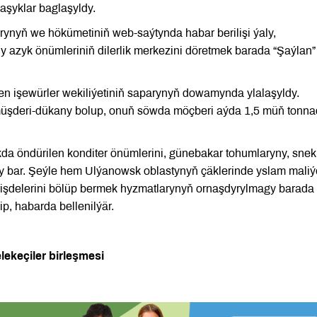
şyklar baglaşyldy.
nyň we hökümetiniň web-saýtynda habar berilişi ýaly,
 azyk önümleriniň dilerlik merkezini döretmek barada “Şaýlan”
n işewürler wekiliýetiniň saparynyň dowamynda ylalaşyldy.
üşderi-dükany bolup, onuň söwda möçberi aýda 1,5 müň tonn
 öndürilen konditer önümlerini, günebakar tohumlaryny, snekl
 bar. Şeýle hem Ulýanowsk oblastynyň çäklerinde yslam maliý
rişdelerini bölüp bermek hyzmatlarynyň ornaşdyrylmagy barada
lip, habarda bellenilýär.
ekeçiler birleşmesi