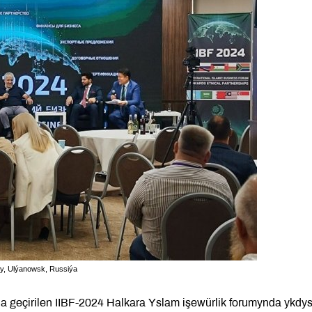
uly, Ulýanowsk, Russiýa
a geçirilen IIBF-2024 Halkara Yslam işewürlik forumynda ykdy