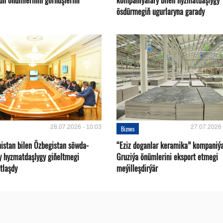
un önümleriniň görnüşlerini
kompaniýalary bilen hyzmatdaşlygy
ösdürmegiň ugurlaryna garady
28.07.2026 - 10:03
27.07.2026 
Biznes
istan bilen Özbegistan söwda-
“Eziz doganlar keramika” kompaniý
y hyzmatdaşlygy giňeltmegi
Gruziýa önümlerini eksport etmegi
tlaşdy
meýilleşdirýär