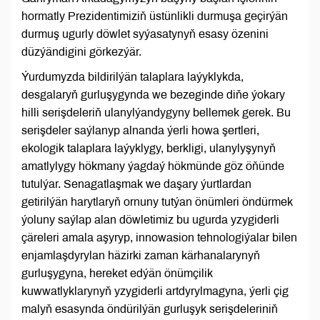
hormatly Prezidentimiziň üstünlikli durmuşa geçirýän
durmuş ugurly döwlet syýasatynyň esasy özenini
düzýändigini görkezýär.
Ýurdumyzda bildirilýän talaplara laýyklykda,
desgalaryň gurluşygynda we bezeginde diňe ýokary
hilli serişdeleriň ulanylýandygyny bellemek gerek. Bu
serişdeler saýlanyp alnanda ýerli howa şertleri,
ekologik talaplara laýyklygy, berkligi, ulanylyşynyň
amatlylygy hökmany ýagdaý hökmünde göz öňünde
tutulýar. Senagatlaşmak we daşary ýurtlardan
getirilýän harytlaryň ornuny tutýan önümleri öndürmek
ýoluny saýlap alan döwletimiz bu ugurda yzygiderli
çäreleri amala aşyryp, innowasion tehnologiýalar bilen
enjamlaşdyrylan häzirki zaman kärhanalarynyň
gurluşygyna, hereket edýän önümçilik
kuwwatlyklarynyň yzygiderli artdyrylmagyna, ýerli çig
malyň esasynda öndürilýän gurluşyk serişdeleriniň