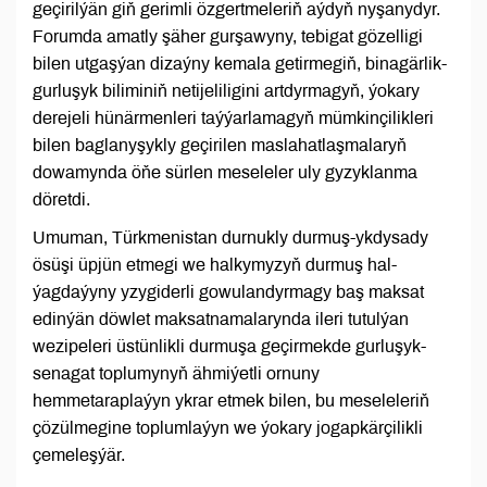
geçirilýän giň gerimli özgertmeleriň aýdyň nyşanydyr.
Forumda amatly şäher gurşawyny, tebigat gözelligi
bilen utgaşýan dizaýny kemala getirmegiň, binagärlik-
gurluşyk biliminiň netijeliligini artdyrmagyň, ýokary
derejeli hünärmenleri taýýarlamagyň mümkinçilikleri
bilen baglanyşykly geçirilen maslahatlaşmalaryň
dowamynda öňe sürlen meseleler uly gyzyklanma
döretdi.
Umuman, Türkmenistan durnukly durmuş-ykdysady
ösüşi üpjün etmegi we halkymyzyň durmuş hal-
ýagdaýyny yzygiderli gowulandyrmagy baş maksat
edinýän döwlet maksatnamalarynda ileri tutulýan
wezipeleri üstünlikli durmuşa geçirmekde gurluşyk-
senagat toplumynyň ähmiýetli ornuny
hemmetaraplaýyn ykrar etmek bilen, bu meseleleriň
çözülmegine toplumlaýyn we ýokary jogapkärçilikli
çemeleşýär.