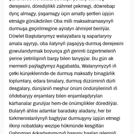
derejesini, döredijilikli zähmet çekmegi, döwrebap
dynç almagy, ýaşamagy üçin amatly şertleri üpjün
etmäge gönükdirilen Oba milli maksatnamasynyň
durmuşa geçirilmegine aýratyn ähmiýet berilýär.
Döwlet Baştutanymyz welaýatlara iş saparlaryny
amala aşyryp, oba ilatynyň ýaşaýyş-durmuş derejesini
gowulandyrmak boýunça giň gerimli özgertmeleriň
ýerine ýetirilişiniň barşy bilen tanyşýar. Bu gün ak
mermerli paýtagtymyz Aşgabatda, Watanymyzyň iň
çetki künjeklerinde-de durmuş maksatly binagärlik
toplumlary, edara binalary, durmuş düzüminiň dürli
desgalary, dünýäniň meşhur önüm öndürijileriniň iň
öňdebaryjy enjamlary bilen enjamlaşdyrylan
kärhanalar gurulýar hem-de önümçilikler döredilýär.
Bularyň ählisi adamlar baradaky aladany, her bir
türkmenistanlynyň bagtyýar durmuşyny üpjün etmegi
ilkinji nobatdaky wezipe hökmünde kesgitlän
Gahryman Arkadagymyzyň başyny başlan işleriniň