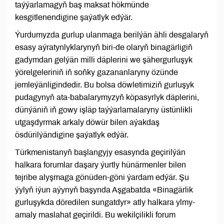
taýýarlamagyň baş maksat hökmünde
kesgitlenendigine şaýatlyk edýär.
Ýurdumyzda gurlup ulanmaga berilýän ähli desgalaryň
esasy aýratynlyklarynyň biri-de olaryň binagärligiň
gadymdan gelýän milli däplerini we şähergurluşyk
ýörelgeleriniň iň soňky gazananlaryny özünde
jemleýänligindedir. Bu bolsa döwletimiziň gurluşyk
pudagynyň ata-babalarymyzyň köpasyrlyk däplerini,
dünýäniň iň gowy işläp taýýarlamalaryny üstünlikli
utgaşdyrmak arkaly döwür bilen aýakdaş
ösdürilýändigine şaýatlyk edýär.
Türkmenistanyň başlangyjy esasynda geçirilýän
halkara forumlar daşary ýurtly hünärmenler bilen
tejribe alyşmaga gönüden-göni ýardam edýär. Şu
ýylyň iýun aýynyň başynda Aşgabatda «Binagärlik
gurluşykda döredilen sungatdyr» atly halkara ylmy-
amaly maslahat geçirildi. Bu wekilçilikli forum