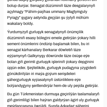
bolup durýar. Senagat düzüminiň täze desgalarynyň
açylmagy “Pähim-paýhas ummany Magtymguly
Pyragy” şygary astynda geçýän şu ýylyň möhüm
wakalary boldy.
Ýurdumyzyň gurluşyk senagatynyň önümçilik
düzüminiň esasy bölegini emele getirýän ýokary hilli
sement önümlerini öndürip başlamak bilen, bu iri
senagat kärhanalary Berkarar döwletiň täze
eýýamynyň Galkynyşy döwründe täze ösüşe eýe
bolan giň gerimli gurluşyk işleriniň ýokary depginini
üpjün eder. Şeýlelikde, gurluşyk pudagyna yzygiderli
gönükdirilýän iri maýa goýum serişdeleri
şähergurluşyk syýasatynyň üstünliklere eýe
bolýandygyny şertlendirýär hem-de uly peýda getirýär.
Bu gün Türkmenistan durmuşa geçirilýän taslamalaryň
giň gerimliligi bilen haýran galdyrýan ägirt uly gurluşyk
meýdançasyna öwrüldi. Şunda Arkadag şäherini