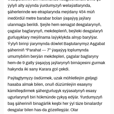
ýylyň alty aýynda ýurdumyzyň welaýatlarynda,
şäherlerinde we etraplarynda meýdany 454 müň
inedördül metre barabar bolan ýaşaýyş jaýlary
ulanmaga berildi. Şeýle hem senagat desgalarynyň,
çagalar baglarynyň, mekdepleriň, beýleki desgalaryň
gurluşyklary meýilnama laýyklykda alnyp barylýar.
Ýylyň birinji ýarymynda döwlet Baştutanymyz Aşgabat
şäheriniň “Parahat — 7” ýaşaýyş toplumynda
umumybilim berýän mekdepleri, çagalar baglaryny
hem-de 9 gatly ýaşaýyş jaýlarynyň birnäçesini gurmak
hakynda iki sany Karara gol çekdi.
Paýtagtymyzy ösdürmek, uzak möhletleýin geljegi
hasaba almak bilen, onuň düzümleýin esasyny
kämilleşdirmek şähergurluşyk syýasatynyň esasy
ugurlarynyň biri hökmünde çykyş edýär. Ýurdumyzyň
baş şäheriniň binagärlik keşbi her ýyl täze binalardyr
desgalar bilen has-da gözelleşýär. Olar