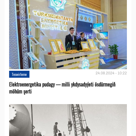
24.08.2024 - 10:22
Teswirleme
Elektroenergetika pudagy — milli ykdysadyýeti ösdürmegiň
möhüm şerti