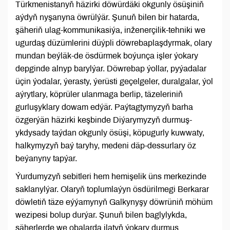
Türkmenistanyň häzirki döwürdäki okgunly ösüşiniň
aýdyň nyşanyna öwrülýär. Şunuň bilen bir hatarda,
şäheriň ulag-kommunikasiýa, inženerçilik-tehniki we
ugurdaş düzümlerini düýpli döwrebaplaşdyrmak, olary
mundan beýläk-de ösdürmek boýunça işler ýokary
depginde alnyp barylýar. Döwrebap ýollar, pyýadalar
üçin ýodalar, ýerasty, ýerüsti geçelgeler, duralgalar, ýol
aýrytlary, köprüler ulanmaga berlip, täzeleriniň
gurluşyklary dowam edýär. Paýtagtymyzyň barha
özgerýän häzirki keşbinde Diýarymyzyň durmuş-
ykdysady taýdan okgunly ösüşi, köpugurly kuwwaty,
halkymyzyň baý taryhy, medeni däp-dessurlary öz
beýanyny tapýar.
Ýurdumyzyň sebitleri hem hemişelik üns merkezinde
saklanylýar. Olaryň toplumlaýyn ösdürilmegi Berkarar
döwletiň täze eýýamynyň Galkynyşy döwrüniň möhüm
wezipesi bolup durýar. Şunuň bilen baglylykda,
şäherlerde we obalarda ilatyň ýokary durmuş