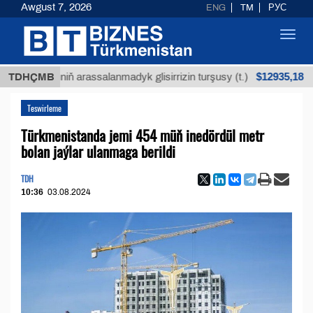
Awgust 7, 2026
ENG
TM
РУС
Toggl
navig
$12935,18
niň arassalanmadyk glisirrizin turşusy (t.)
TDHÇMB
Az kü
Teswirleme
Türkmenistanda jemi 454 müň inedördül metr
bolan jaýlar ulanmaga berildi
TDH
10:36
03.08.2024