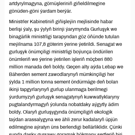
artdyrylmagyna, görnüşleriniň giňeldilmegine
gönüden-göni ýardam berýär.
Ministrler Kabinetiniň giňişleýin mejlisinde habar
berlişi ýaly, şu ýylyň birinji ýarymynda Gurluşyk we
binagärlik ministrligi tarapyndan göz öňünde tutulan
meýilnama 107,8 göterim ýerine ýetirildi. Senagat we
gurluşyk önümçiligi ministrligi boýunça öndürilen
önümleriň we ýerine ýetirilen işleriň möçberi 880
million manada deň boldy. Geçen alty aýda Lebap we
Bäherden sement zawodlarynyň mümkinçiligi her
ýylda 1 million tonna sement öndürmäge deň bolan
ikinji tapgyrlarynyň gurlup ulanmaga berilmegi
ýurdumyzyň gurluşyk senagatynyň kuwwatlyklaryny
pugtalandyrmagyň ýolunda nobatdaky aýgytly ädim
boldy. Olaryň gurluşygynda önümçiligiň ekologik
taýdan arassalygyna we ähli zerur kadalaryň üpjün
edilmegine aýratyn üns berlendigi bellärliklidir. Çünki
şunda daşky gurşawy goramak hökmany şertleriň biri