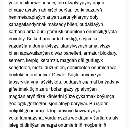
ýokary hilini we bäsdeşlige ukyplylygyny üpjün
etmäge aýratyn ähmiýet berýär. Içerki bazaryň
hemmetaraplaýyn artýan zerurlyklaryny doly
kanagatlandyrmak maksady bilen, pudaklaýyn
kärhanalarda dürli görnüşli önümleriň önümçiligi ýola
goýuldy. Bu kärhanalarda berkligi, seýsmiki
ýagdaýlara durnuklylygy, ulanylyşynyň amatlylygy
bilen tapawutlanýan diwar panelleri, armatur bloklary,
sement, kerpiç, keramzit, magdan däl gurluşyk
serişdeleri, metal düzümleri, demirbeton önümleri we
beýlekiler öndürilýär. Döwlet Baştutanymyzyň
tabşyryklaryna laýyklykda, pudagyň çig mal binýadyny
giňeltmek üçin zerur bolan gazylyp alynýan
magdanlaryň täze känlerini ýüze çykarmak boýunça
geologik gözlegler işjeň alnyp barylýar. Bu işleriň
netijeliligi önümçilik toplumynyň kuwwatynyň
ýokarlanmagyna, ýurdumyzda we daşary ýurtlarda uly
isleg bildirilýän senagat önümleriniň möçberiniň