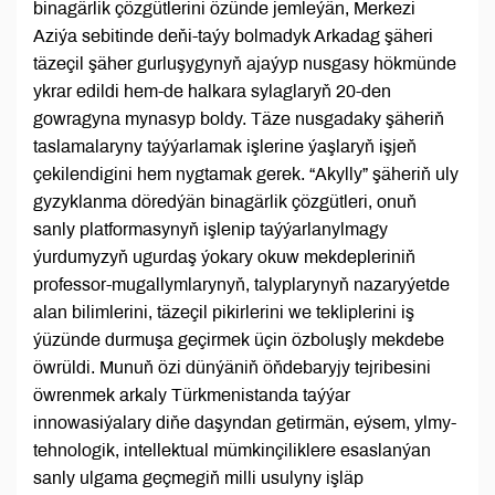
binagärlik çözgütlerini özünde jemleýän, Merkezi
Aziýa sebitinde deňi-taýy bolmadyk Arkadag şäheri
täzeçil şäher gurluşygynyň ajaýyp nusgasy hökmünde
ykrar edildi hem-de halkara sylaglaryň 20-den
gowragyna mynasyp boldy. Täze nusgadaky şäheriň
taslamalaryny taýýarlamak işlerine ýaşlaryň işjeň
çekilendigini hem nygtamak gerek. “Akylly” şäheriň uly
gyzyklanma döredýän binagärlik çözgütleri, onuň
sanly platformasynyň işlenip taýýarlanylmagy
ýurdumyzyň ugurdaş ýokary okuw mekdepleriniň
professor-mugallymlarynyň, talyplarynyň nazaryýetde
alan bilimlerini, täzeçil pikirlerini we tekliplerini iş
ýüzünde durmuşa geçirmek üçin özboluşly mekdebe
öwrüldi. Munuň özi dünýäniň öňdebaryjy tejribesini
öwrenmek arkaly Türkmenistanda taýýar
innowasiýalary diňe daşyndan getirmän, eýsem, ylmy-
tehnologik, intellektual mümkinçiliklere esaslanýan
sanly ulgama geçmegiň milli usulyny işläp