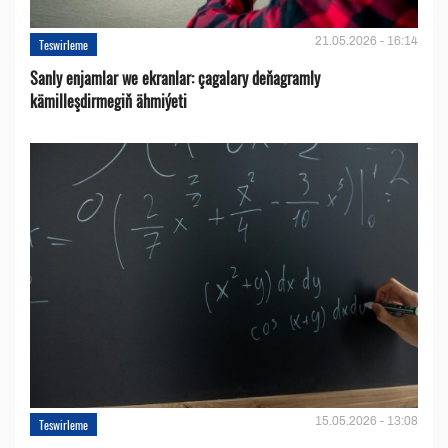
21.05.2026 - 16:14
Teswirleme
Sanly enjamlar we ekranlar: çagalary deňagramly
kämilleşdirmegiň ähmiýeti
15.05.2026 - 13:08
Teswirleme