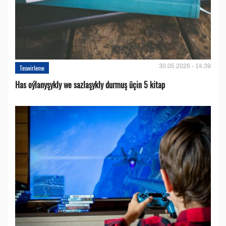
30.05.2026 - 14:39
Teswirleme
Has oýlanyşykly we sazlaşykly durmuş üçin 5 kitap