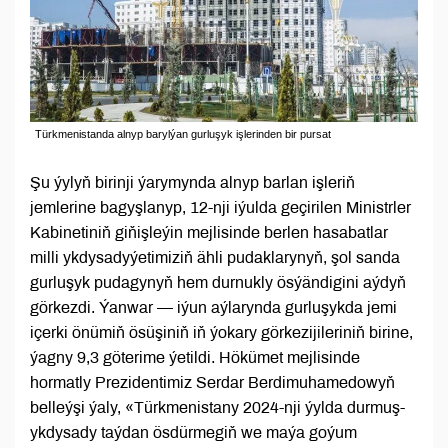
Türkmenistanda alnyp barylýan gurluşyk işlerinden bir pursat
Şu ýylyň birinji ýarymynda alnyp barlan işleriň
jemlerine bagyşlanyp, 12-nji iýulda geçirilen Ministrler
Kabinetiniň giňişleýin mejlisinde berlen hasabatlar
milli ykdysadyýetimiziň ähli pudaklarynyň, şol sanda
gurluşyk pudagynyň hem durnukly ösýändigini aýdyň
görkezdi. Ýanwar — iýun aýlarynda gurluşykda jemi
içerki önümiň ösüşiniň iň ýokary görkezijileriniň birine,
ýagny 9,3 göterime ýetildi. Hökümet mejlisinde
hormatly Prezidentimiz Serdar Berdimuhamedowyň
belleýşi ýaly, «Türkmenistany 2024-nji ýylda durmuş-
ykdysady taýdan ösdürmegiň we maýa goýum