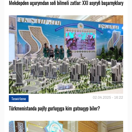
Mekdepden uçurymdan soň bilmeli zatlar: XXI asyryň başarnyklary
02.04.2025 - 16:22
Teswirleme
Türkmenistanda paýly gurluşyga kim gatnaşyp biler?