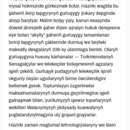
mysal hökmünde görkezmek bolar. Häzirki wagtda bu
şäheriň ikinji tapgyrynyň gurluşygy ýokary depginde
alnyp barylýar. Mälim bolşy ýaly, kanun esasynda
döwlet ähmiýetli şäher diýen aýratyn hukuk derejesine
eýe bolan “akylly” şäheriň gurluşygy tamamlanan
birinji tapgyrynyň çäklerinde durmuş we beýleki
maksatly desgalaryň 336-sy ulanmaga berildi. Olaryň
gurluşygyna hususy kärhanalar — Türkmenistanyň
Senagatçylar we telekeçiler birleşmesiniň agzalary
işjeň çekildi. Gurluşyk pudagynyň telekeçilik işiniň
okgunly ösýän ugurlarynyň birine öwrülendigini
bellemek gerek. Toplumlaýyn özgertmeler
maksatnamalarynyň durmuşa geçirilmegine işjeň
gatnaşmak bilen, ýurdumyzyň işewür toparlarynyň
wekilleri Watanymyzyň ykdysady kuwwatynyň
pugtalandyrylmagyna uly goşant goşýarlar.
Häzirki zaman maglumat tehnologiýalaryny we täsin