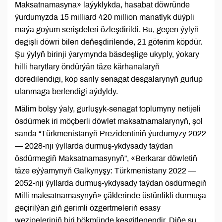
Maksatnamasyna» laýyklykda, hasabat döwründe
ýurdumyzda 15 milliard 420 million manatlyk düýpli
maýa goýum serişdeleri özleşdirildi. Bu, geçen ýylyň
degişli döwri bilen deňeşdirilende, 21 göterim köpdür.
Şu ýylyň birinji ýarymynda bäsdeşlige ukyply, ýokary
hilli harytlary öndürýän täze kärhanalaryň
döredilendigi, köp sanly senagat desgalarynyň gurlup
ulanmaga berlendigi aýdyldy.
Mälim bolşy ýaly, gurluşyk-senagat toplumyny netijeli
ösdürmek iri möçberli döwlet maksatnamalarynyň, şol
sanda “Türkmenistanyň Prezidentiniň ýurdumyzy 2022
— 2028-nji ýyllarda durmuş-ykdysady taýdan
ösdürmegiň Maksatnamasynyň”, «Berkarar döwletiň
täze eýýamynyň Galkynyşy: Türkmenistany 2022 —
2052-nji ýyllarda durmuş-ykdysady taýdan ösdürmegiň
Milli maksatnamasynyň» çäklerinde üstünlikli durmuşa
geçirilýän giň gerimli özgertmeleriň esasy
wezipeleriniň biri hökmünde kesgitlenendir. Diňe şu