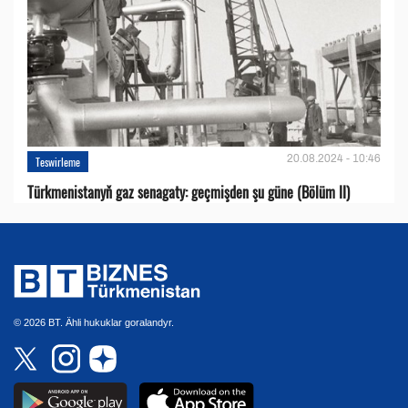
20.08.2024 - 10:46
Teswirleme
Türkmenistanyň gaz senagaty: geçmişden şu güne (Bölüm II)
© 2026 BT. Ähli hukuklar goralandyr.