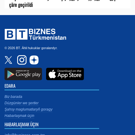
çäre geçirildi
© 2026 BT. Ähli hukuklar goralandyr.
EDARA
Biz barada
Düzgünler we şertler
Şahsy maglumatlaryň goragy
Habarlaşmak üçin
HABARLAŞMAK ÜÇIN