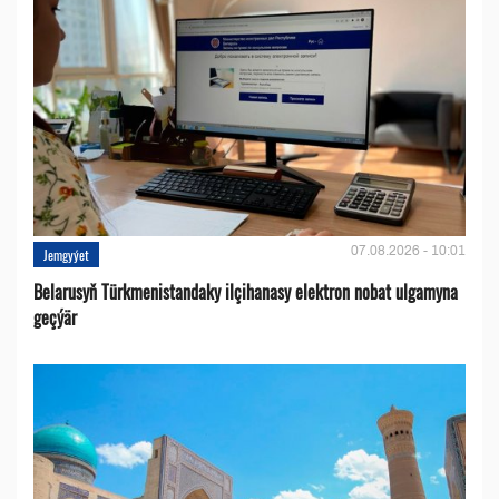
07.08.2026 - 10:01
Jemgyýet
Belarusyň Türkmenistandaky ilçihanasy elektron nobat ulgamyna
geçýär