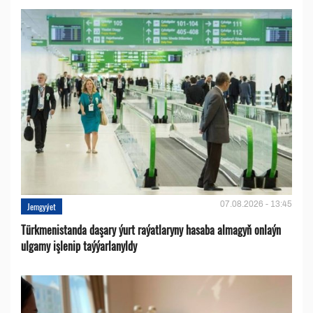
07.08.2026 - 13:45
Jemgyýet
Türkmenistanda daşary ýurt raýatlaryny hasaba almagyň onlaýn
ulgamy işlenip taýýarlanyldy