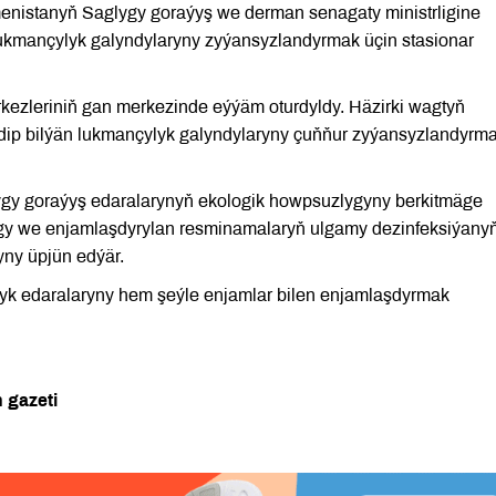
istanyň Saglygy goraýyş we derman senagaty ministrligine
ukmançylyk galyndylaryny zyýansyzlandyrmak üçin stasionar
ezleriniň gan merkezinde eýýäm oturdyldy. Häzirki wagtyň
öredip bilýän lukmançylyk galyndylaryny çuňňur zyýansyzlandyrm
y goraýyş edaralarynyň ekologik howpsuzlygyny berkitmäge
gy we enjamlaşdyrylan resminamalaryň ulgamy dezinfeksiýany
ny üpjün edýär.
yk edaralaryny hem şeýle enjamlar bilen enjamlaşdyrmak
 gazeti