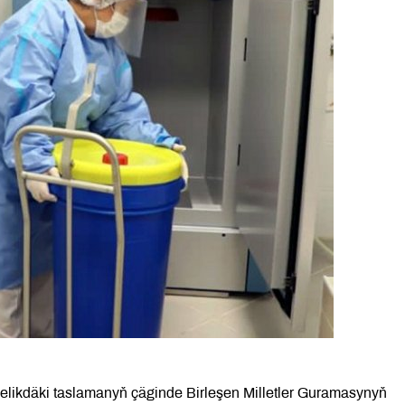
lelikdäki taslamanyň çäginde Birleşen Milletler Guramasynyň