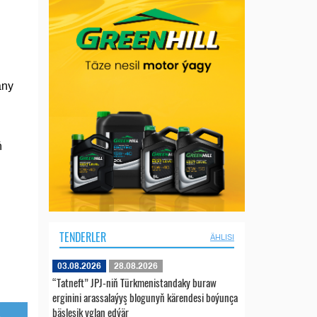
any
ň
TENDERLER
ÄHLISI
03.08.2026
28.08.2026
“Tatneft” JPJ-niň Türkmenistandaky buraw
erginini arassalaýyş blogunyň kärendesi boýunça
bäsleşik yglan edýär