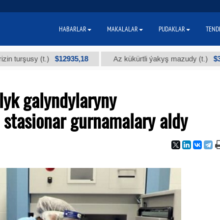
HABARLAR
MAKALALAR
PUDAKLAR
TEND
$12935,18
$300
usy (t.)
Az kükürtli ýakyş mazudy (t.)
yk galyndylaryny
 stasionar gurnamalary aldy