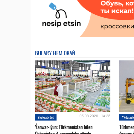
BULARY HEM OKAŇ
05.08.2026 - 14:35
Ykdysadyýet
Ykdysady
Ýanwar-iýun: Türkmenistan bilen
Türkmen