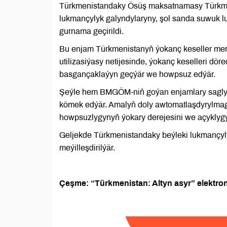
Türkmenistandaky Ösüş maksatnamasy Türkmen
lukmançylyk galyndylaryny, şol sanda suwuk l
gurnama geçirildi.
Bu enjam Türkmenistanyň ýokanç keseller merk
utilizasiýasy netijesinde, ýokanç keselleri d
basgançaklaýyn geçýär we howpsuz edýär.
Şeýle hem BMGÖM-niň goýan enjamlary saglyg
kömek edýär. Amalyň doly awtomatlaşdyrylma
howpsuzlygynyň ýokary derejesini we açyklygy
Geljekde Türkmenistandaky beýleki lukmançyl
meýilleşdirilýär.
Çeşme: “Türkmenistan: Altyn asyr” elektron