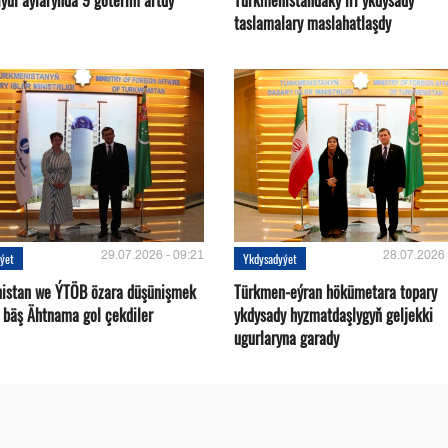
ýul aýlarynda 9 göterim artdy
Türkmenistandaky iri ykdysady
taslamalary maslahatlaşdy
29.07.2026 - 09:21
28.07.2026 
ýet
Ykdysadyýet
istan we ÝTÖB özara düşünişmek
Türkmen-eýran hökümetara topary
 bäş Ähtnama gol çekdiler
ykdysady hyzmatdaşlygyň geljekki
ugurlaryna garady