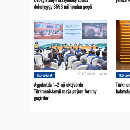
Özbegistanyň arasyndaky söwda
ýanwar-i
dolanyşygy $598 milliondan geçdi
29.07.2026 - 14:34
Ykdysadyýet
Ykdysady
Aşgabatda 1–2-nji oktýabrda
Türkmen
Türkmenistanyň maýa goýum forumy
hakynda
geçiriler