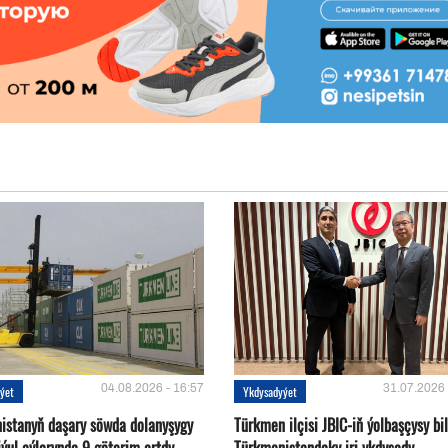
04.08.2026 - 16:57
31.07.2026 
ýet
Ykdysadyýet
istanyň daşary söwda dolanyşygy
Türkmen ilçisi JBIC-iň ýolbaşçysy bi