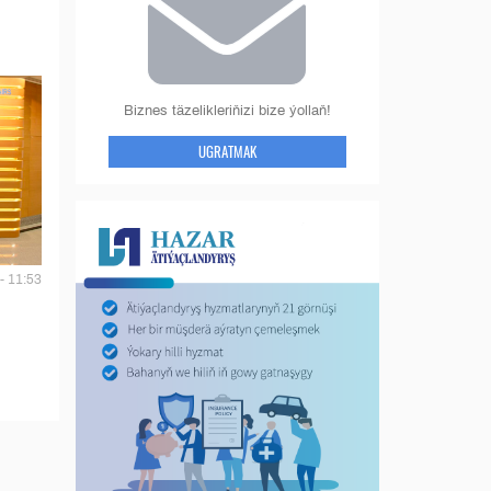
Biznes täzelikleriňizi bize ýollaň!
UGRATMAK
- 11:53