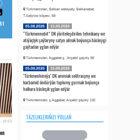
Türkmenistan, Balkan welaýaty, Balkanabat,
T.Satylow köçesi, 59
05.08.2026
15.09.2026
“Türkmennebit” DK ýöriteleşdirilen tehnikany we
atiýäçlyk şaýlaryny satyn almak boýunça bäsleşigi
gaýtadan yglan edýär
Türkmenistan, Aşgabat ş., Arçabil şaýoly 56
05.08.2026
15.09.2026
"Türkmenhimiýa" DK ammiak selitrasyny we
karbamid öndürýän toplumy gurmak boýunça
halkara bäsleşik yglan edýär
Türkmenistan, ş.Aşgabat, Arçabil şaýoly 132
TÄZELIKLERIŇIZI ÝOLLAŇ
- 16:53
len