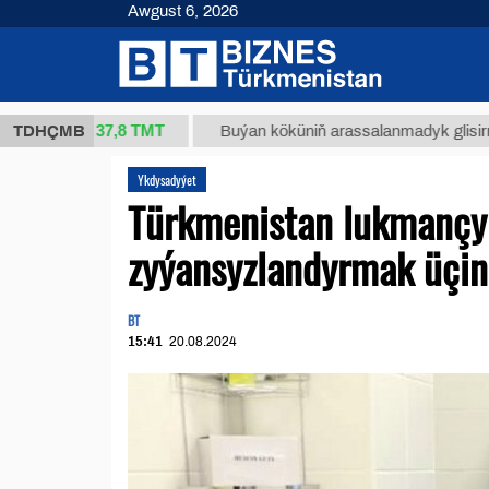
Awgust 6, 2026
37,8 ТМТ
(kg.)
TDHÇMB
Buýan köküniň arassalanmadyk glisirrizin turş
Ykdysadyýet
Türkmenistan lukmançyl
zyýansyzlandyrmak üçin
BT
15:41
20.08.2024