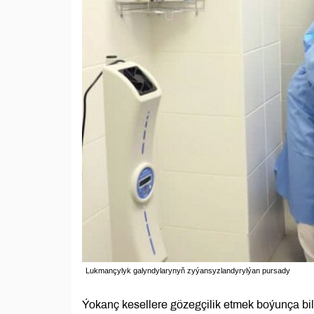
Lukmançylyk galyndylarynyň zyýansyzlandyrylýan pursady
Ýokanç kesellere gözegçilik etmek boýunça bi