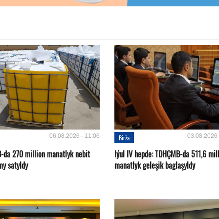
06.08.2026 - 11:06
03.08.2026 
Birža
da 270 million manatlyk nebit
Iýul IV hepde: TDHÇMB-da 511,6 mil
my satyldy
manatlyk geleşik baglaşyldy