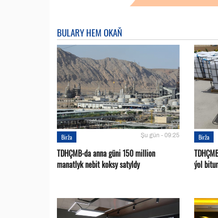
BULARY HEM OKAŇ
Şu gün - 09:25
Birža
Birža
TDHÇMB-da anna güni 150 million
TDHÇMB-
manatlyk nebit koksy satyldy
ýol bitu