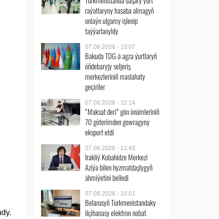
Türkmenistanda daşary ýurt
raýatlaryny hasaba almagyň
onlaýn ulgamy işlenip
taýýarlanyldy
07.08.2026 - 13:07
Bakuda TDG-ä agza ýurtlaryň
öňdebaryjy seljeriş
merkezleriniň maslahaty
geçiriler
07.08.2026 - 12:14
“Maksat deri” gön önümleriniň
70 göterimden gowragyny
eksport etdi
07.08.2026 - 11:42
Irakliý Kobahidze Merkezi
Aziýa bilen hyzmatdaşlygyň
ähmiýetini belledi
07.08.2026 - 10:01
Belarusyň Türkmenistandaky
ilçihanasy elektron nobat
ndy.