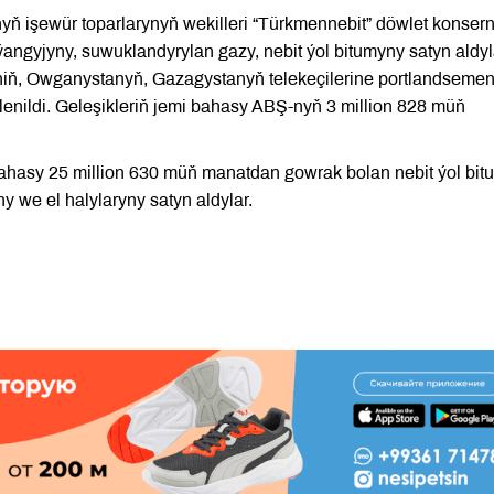
ň işewür toparlarynyň wekilleri “Türkmennebit” döwlet konsern
ýangyjyny, suwuklandyrylan gazy, nebit ýol bitumyny satyn aldyl
iň, Owganystanyň, Gazagystanyň telekeçilerine portlandsemen
lenildi. Geleşikleriň jemi bahasy ABŞ-nyň 3 million 828 müň
 bahasy 25 million 630 müň manatdan gowrak bolan nebit ýol bi
y we el halylaryny satyn aldylar.