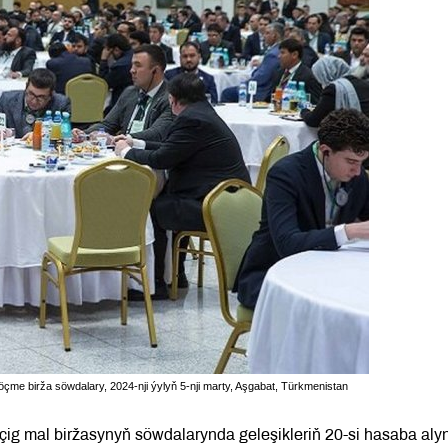
me birža söwdalary, 2024-nji ýylyň 5-nji marty, Aşgabat, Türkmenistan
g mal biržasynyň söwdalarynda geleşikleriň 20-si hasaba aly