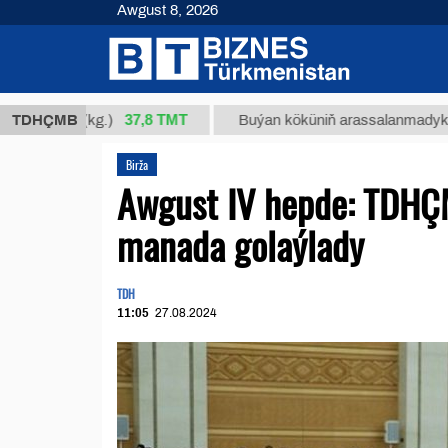
Awgust 8, 2026
37,8 ТМТ
34/1 (kg.)
TDHÇMB
Buýan köküniň arassalanmadyk glisirrizi
Birža
Awgust IV hepde: TDHÇM
manada golaýlady
TDH
11:05
27.08.2024