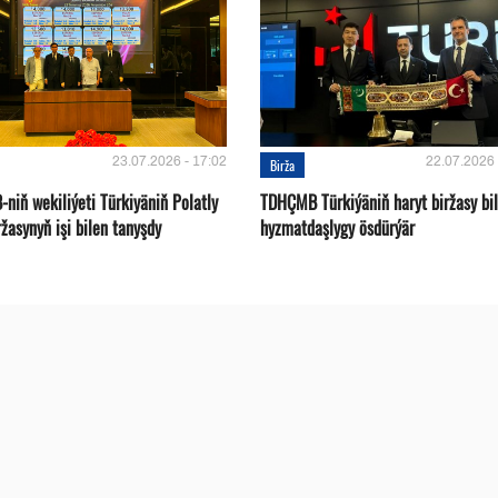
23.07.2026 - 17:02
22.07.2026 
Birža
niň wekiliýeti Türkiyäniň Polatly
TDHÇMB Türkiýäniň haryt biržasy bi
ržasynyň işi bilen tanyşdy
hyzmatdaşlygy ösdürýär