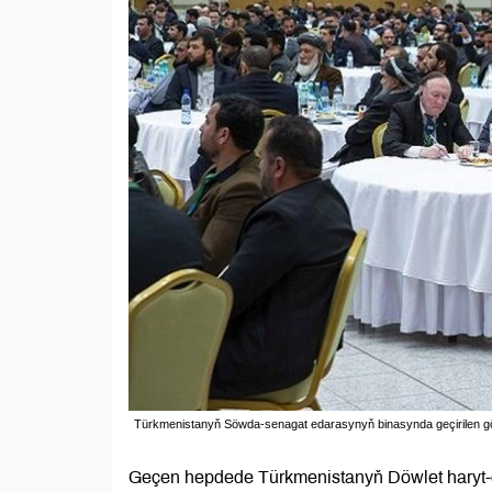
Türkmenistanyň Söwda-senagat edarasynyň binasynda geçirilen göç
Geçen hepdede Türkmenistanyň Döwlet haryt-çi