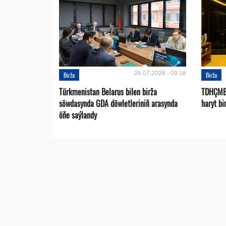
24.07.2026 - 09:18
Birža
Birža
Türkmenistan Belarus bilen birža
TDHÇMB-
söwdasynda GDA döwletleriniň arasynda
haryt bi
öňe saýlandy