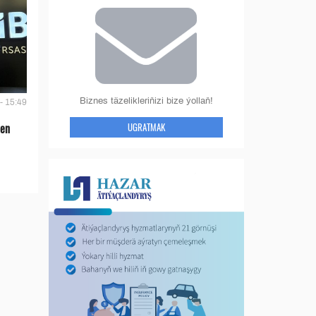
Biznes täzelikleriňizi bize ýollaň!
- 15:49
UGRATMAK
len