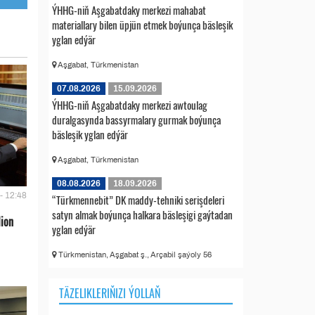
ÝHHG-niň Aşgabatdaky merkezi mahabat
materiallary bilen üpjün etmek boýunça bäsleşik
yglan edýär
Aşgabat, Türkmenistan
07.08.2026
15.09.2026
ÝHHG-niň Aşgabatdaky merkezi awtoulag
duralgasynda bassyrmalary gurmak boýunça
bäsleşik yglan edýär
Aşgabat, Türkmenistan
08.08.2026
18.09.2026
- 12:48
“Türkmennebit” DK maddy-tehniki serişdeleri
satyn almak boýunça halkara bäsleşigi gaýtadan
lion
yglan edýär
Türkmenistan, Aşgabat ş., Arçabil şaýoly 56
TÄZELIKLERIŇIZI ÝOLLAŇ