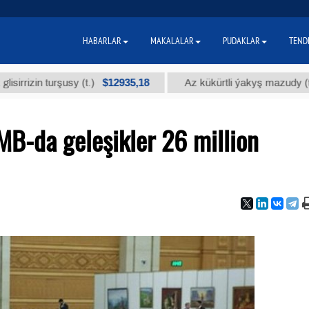
HABARLAR
MAKALALAR
PUDAKLAR
TEND
$12935,18
$30
n turşusy (t.)
Az kükürtli ýakyş mazudy (t.)
B-da geleşikler 26 million