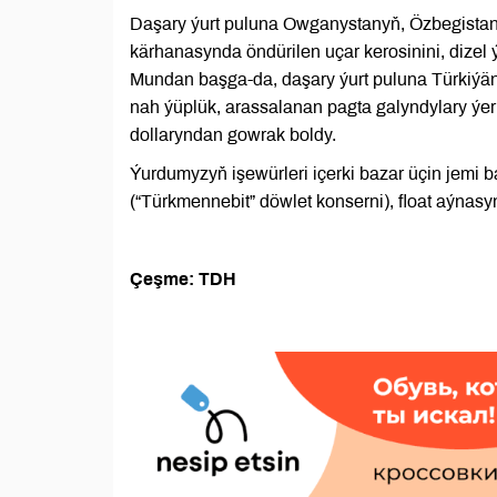
Daşary ýurt puluna Owganystanyň, Özbegistany
kärhanasynda öndürilen uçar kerosinini, dizel 
Mundan başga-da, daşary ýurt puluna Türkiýän
nah ýüplük, arassalanan pagta galyndylary ýer
dollaryndan gowrak boldy.
Ýurdumyzyň işewürleri içerki bazar üçin jemi
(“Türkmennebit” döwlet konserni), float aýnasyn
Çeşme: TDH