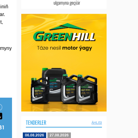
ulgamyna geçýär
iniň
ar.
t,
tumyny
TENDERLER
ÄHLISI
06.08.2026
27.08.2026