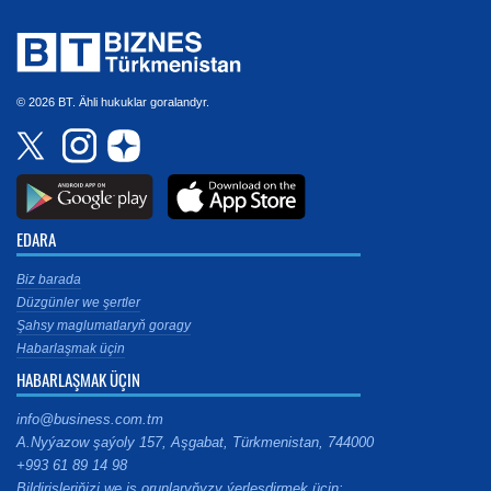
© 2026 BT. Ähli hukuklar goralandyr.
EDARA
Biz barada
Düzgünler we şertler
Şahsy maglumatlaryň goragy
Habarlaşmak üçin
HABARLAŞMAK ÜÇIN
info@business.com.tm
A.Nyýazow şaýoly 157, Aşgabat, Türkmenistan, 744000
+993 61 89 14 98
Bildirişleriňizi we iş orunlaryňyzy ýerleşdirmek üçin: