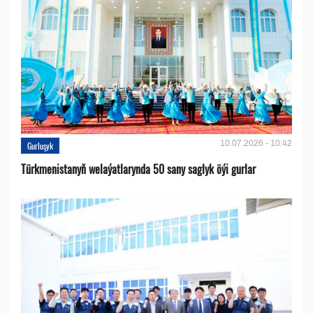
10.07.2026 - 10:42
Gurluşyk
Türkmenistanyň welaýatlarynda 50 sany saglyk öýi gurlar