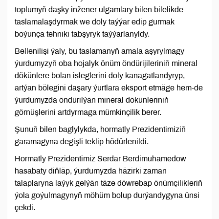
toplumyň daşky inžener ulgamlary bilen bilelikde
taslamalaşdyrmak we doly taýýar edip gurmak
boýunça tehniki tabşyryk taýýarlanyldy.
Bellenilişi ýaly, bu taslamanyň amala aşyrylmagy
ýurdumyzyň oba hojalyk önüm öndürijileriniň mineral
dökünlere bolan isleglerini doly kanagatlandyryp,
artýan bölegini daşary ýurtlara eksport etmäge hem-de
ýurdumyzda öndürilýän mineral dökünleriniň
görnüşlerini artdyrmaga mümkinçilik berer.
Şunuň bilen baglylykda, hormatly Prezidentimiziň
garamagyna degişli teklip hödürlenildi.
Hormatly Prezidentimiz Serdar Berdimuhamedow
hasabaty diňläp, ýurdumyzda häzirki zaman
talaplaryna laýyk gelýän täze döwrebap önümçilikleriň
ýola goýulmagynyň möhüm bolup durýandygyna ünsi
çekdi.