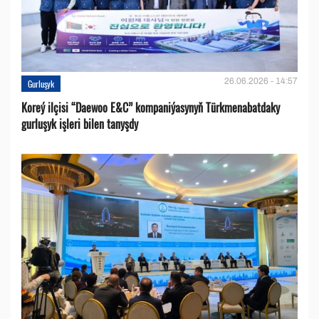
26.06.2026 - 14:57
Gurluşyk
Koreý ilçisi “Daewoo E&C” kompaniýasynyň Türkmenabatdaky
gurluşyk işleri bilen tanyşdy