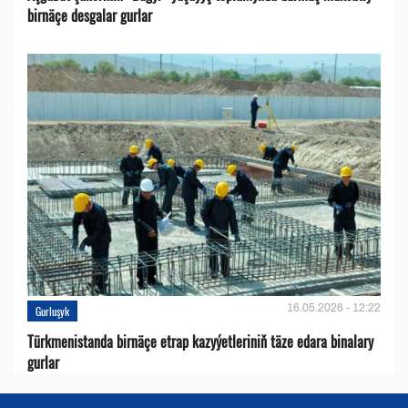
birnäçe desgalar gurlar
16.05.2026 - 12:22
Gurluşyk
Türkmenistanda birnäçe etrap kazyýetleriniň täze edara binalary
gurlar