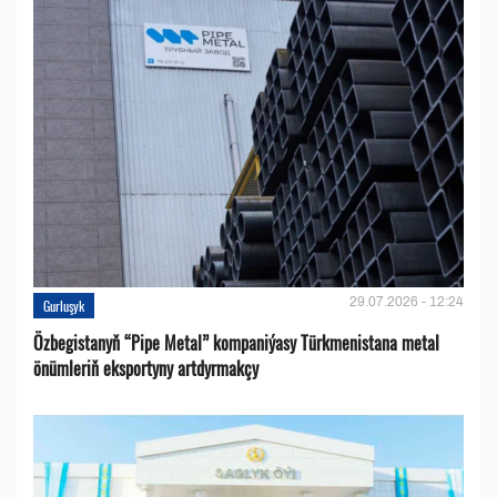
29.07.2026 - 12:24
Gurluşyk
Özbegistanyň “Pipe Metal” kompaniýasy Türkmenistana metal
önümleriň eksportyny artdyrmakçy