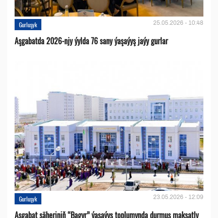
25.05.2026 - 10:48
Gurluşyk
Aşgabatda 2026-njy ýylda 76 sany ýaşaýyş jaýy gurlar
23.05.2026 - 12:09
Gurluşyk
Aşgabat şäheriniň “Bagyr” ýaşaýyş toplumynda durmuş maksatly