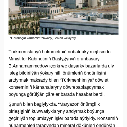
“Garabogazkarbamid” zawody, Balkan welaýaty
Türkmenistanyň hökümetiniň nobatdaky mejlisinde
Ministrler Kabinetiniň Başlygynyň orunbasary
B.Annamämmedow içerki we daşarky bazarlarda uly
isleg bildirilýän ýokary hilli önümleriň öndürilişini
artdyrmak maksady bilen “Türkmenhimiýa” döwlet
konserniniň kärhanalaryny döwrebaplaşdyrmak
boýunça görülýän çäreler barada hasabat berdi.
Şunuň bilen baglylykda, “Maryazot” önümçilik
birleşiginiň kuwwatlyklaryny artdyrmak boýunça
geçirilýän toplumlaýyn işler barada aýdyldy. Konserniň
hünärmenleri tarapyndan mineral dökünleri öndürýän