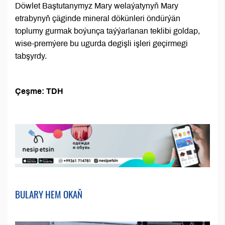
Döwlet Baştutanymyz Mary welaýatynyň Mary
etrabynyň çäginde mineral dökünleri öndürýän
toplumy gurmak boýunça taýýarlanan teklibi goldap,
wise-premýere bu ugurda degişli işleri geçirmegi
tabşyrdy.
Çeşme: TDH
BULARY HEM OKAŇ