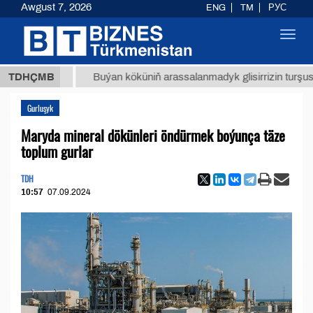
Awgust 7, 2026
ENG
TM
РУС
Toggl
navig
 ТМТ
$
TDHÇMB
Buýan köküniň arassalanmadyk glisirrizin turşusy (t.)
Gurluşyk
Maryda mineral dökünleri öndürmek boýunça täze
toplum gurlar
TDH
10:57
07.09.2024