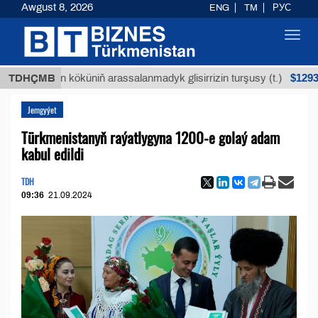
Awgust 8, 2026
ENG
TM
РУС
Toggl
navig
$12935,18
uýan köküniň arassalanmadyk glisirrizin turşusy (t.)
TDHÇMB
Jemgyýet
Türkmenistanyň raýatlygyna 1200-e golaý adam
kabul edildi
TDH
09:36
21.09.2024