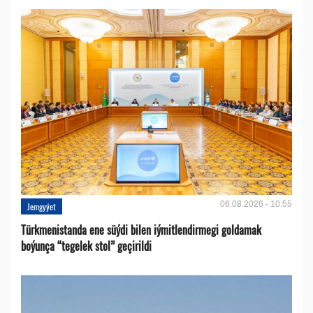
06.08.2026 - 10:55
Jemgyýet
Türkmenistanda ene süýdi bilen iýmitlendirmegi goldamak
boýunça “tegelek stol” geçirildi