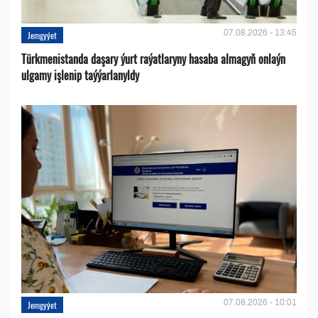
07.08.2026 - 13:45
Jemgyýet
Türkmenistanda daşary ýurt raýatlaryny hasaba almagyň onlaýn
ulgamy işlenip taýýarlanyldy
07.08.2026 - 10:01
Jemgyýet