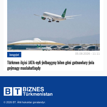
05.08.2026 - 11:11
Jemgyýet
Türkmen ilçisi JATA-nyň ýolbaşçysy bilen göni gatnawlary ýola
goýmagy maslahatlaşdy
© 2026 BT. Ähli hukuklar goralandyr.