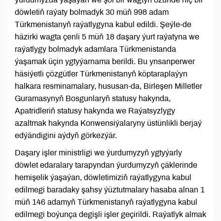
döwletiň raýaty bolmadyk 30 müň 998 adam
Türkmenistanyň raýatlygyna kabul edildi. Şeýle-de
häzirki wagta çenli 5 müň 18 daşary ýurt raýatyna we
raýatlygy bolmadyk adamlara Türkmenistanda
ýaşamak üçin ygtyýarnama berildi. Bu ynsanperwer
häsiýetli çözgütler Türkmenistanyň köptaraplaýyn
halkara resminamalary, hususan-da, Birleşen Milletler
Guramasynyň Bosgunlaryň statusy hakynda,
Apatridleriň statusy hakynda we Raýatsyzlygy
azaltmak hakynda Konwensiýalaryny üstünlikli berjaý
edýändigini aýdyň görkezýär.
Daşary işler ministrligi we ýurdumyzyň ygtyýarly
döwlet edaralary tarapyndan ýurdumyzyň çäklerinde
hemişelik ýaşaýan, döwletimiziň raýatlygyna kabul
edilmegi baradaky şahsy ýüztutmalary hasaba alnan 1
müň 146 adamyň Türkmenistanyň raýatlygyna kabul
edilmegi boýunça degişli işler geçirildi. Raýatlyk almak