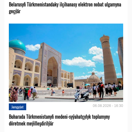
Belarusyň Türkmenistandaky ilçihanasy elektron nobat ulgamyna
geçýär
06.08.2026 - 16:30
Jemgyýet
Buharada Türkmenistanyň medeni-syýahatçylyk toplumyny
döretmek meýilleşdirilýär