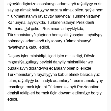
eýerýändigimize esaslanyp, adamlaryň raýatlygy erkin
saýlap almak hukugyny nazara almak bilen, şeýle hem
“Türkmenistanyň raýatlygy hakynda” Türkmenistanyň
Kanunyna laýyklykda, Türkmenistanyň Prezidenti
Permana gol çekdi. Resminama laýyklykda,
Türkmenistanyň çäginde hemişelik ýaşaýan, raýatlygy
bolmadyk adamlaryň uly topary Türkmenistanyň
raýatlygyna kabul edildi.
Daşary işler ministrligi, Içeri işler ministrligi, Döwlet
migrasiýa gullugy beýleki dahylly ministrlikler we
pudaklaýyn dolandyryş edaralary bilen bilelikde
Türkmenistanyň raýatlygyna kabul etmek barada ýüz
tutan, raýatlygy bolmadyk adamlaryň resminamalaryny
resmileşdirmek işlerini Türkmenistanyň Prezidentine
degişli teklipleri bermek üçin dowam etdirmäge borçly
edildi.