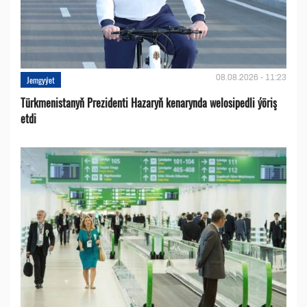
08.08.2026 - 11:23
Jemgyýet
Türkmenistanyň Prezidenti Hazaryň kenarynda welosipedli ýöriş
etdi