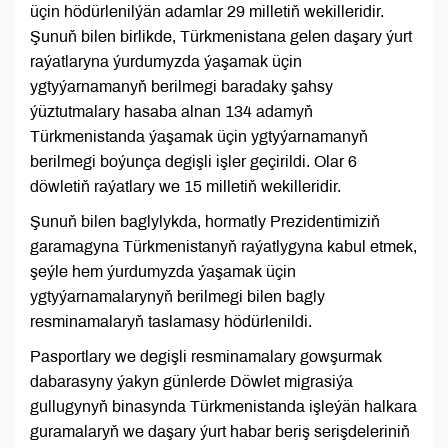
üçin hödürlenilýän adamlar 29 milletiň wekilleridir.
Şunuň bilen birlikde, Türkmenistana gelen daşary ýurt
raýatlaryna ýurdumyzda ýaşamak üçin
ygtyýarnamanyň berilmegi baradaky şahsy
ýüztutmalary hasaba alnan 134 adamyň
Türkmenistanda ýaşamak üçin ygtyýarnamanyň
berilmegi boýunça degişli işler geçirildi. Olar 6
döwletiň raýatlary we 15 milletiň wekilleridir.
Şunuň bilen baglylykda, hormatly Prezidentimiziň
garamagyna Türkmenistanyň raýatlygyna kabul etmek,
şeýle hem ýurdumyzda ýaşamak üçin
ygtyýarnamalarynyň berilmegi bilen bagly
resminamalaryň taslamasy hödürlenildi.
Pasportlary we degişli resminamalary gowşurmak
dabarasyny ýakyn günlerde Döwlet migrasiýa
gullugynyň binasynda Türkmenistanda işleýän halkara
guramalaryň we daşary ýurt habar beriş serişdeleriniň