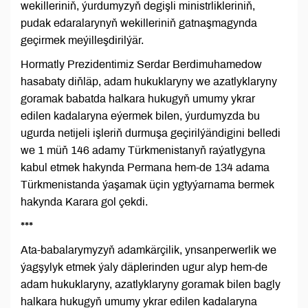
wekilleriniň, ýurdumyzyň degişli ministrlikleriniň,
pudak edaralarynyň wekilleriniň gatnaşmagynda
geçirmek meýilleşdirilýär.
Hormatly Prezidentimiz Serdar Berdimuhamedow
hasabaty diňläp, adam hukuklaryny we azatlyklaryny
goramak babatda halkara hukugyň umumy ykrar
edilen kadalaryna eýermek bilen, ýurdumyzda bu
ugurda netijeli işleriň durmuşa geçirilýändigini belledi
we 1 müň 146 adamy Türkmenistanyň raýatlygyna
kabul etmek hakynda Permana hem-de 134 adama
Türkmenistanda ýaşamak üçin ygtyýarnama bermek
hakynda Karara gol çekdi.
***
Ata-babalarymyzyň adamkärçilik, ynsanperwerlik we
ýagşylyk etmek ýaly däplerinden ugur alyp hem-de
adam hukuklaryny, azatlyklaryny goramak bilen bagly
halkara hukugyň umumy ykrar edilen kadalaryna