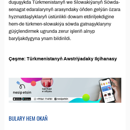
duşuşykda Türkmenistanyň we Slowakiýanyň Söwda-
senagat edaralarynyň arasyndaky öňden gelýän özara
hyzmatdaşlyklaryň üstünlikli dowam etdiriljekdigine
hem-de türkmen-slowakiýa söwda gatnaşyklaryny
güýçlendirmek ugrunda zerur işleriň alnyp
baryljakdygyna ynam bildirildi.
Çeşme: Türkmenistanyň Awstriýadaky Ilçihanasy
BULARY HEM OKAŇ