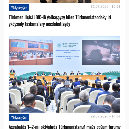
31.07.2026 - 16:53
Ykdysadyýet
Türkmen ilçisi JBIC-iň ýolbaşçysy bilen Türkmenistandaky iri
ykdysady taslamalary maslahatlaşdy
29.07.2026 - 14:34
Ykdysadyýet
Aşgabatda 1–2-nji oktýabrda Türkmenistanyň maýa goýum forumy