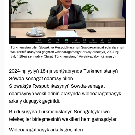
Türkmenistan bilen Slowakiýa Respublikasynyň Söwda-senagat edaralarynyň
wekilleriniň arasynda geçirilen wideoaragatnaşyk arkaly duşuşyk, 2024-nji
ýylyň 18-nji sentýabry (Surat: Türkmenistanyň Awstriýadaky Ilçihanasy)
2024-nji ýylyň 18-nji sentýabrynda Türkmenistanyň
Söwda-senagat edarasy bilen
Slowakiýa Respublikasynyň Söwda-senagat
edarasynyň wekilleriniň arasynda wideoaragatnaşyk
arkaly duşuşyk geçirildi.
Bu duşuşyga Türkmenistanyň Senagatçylar we
telekeçiler birleşmesiniň wekilleri hem gatnaşdylar.
Wideoaragatnaşyk arkaly geçirilen