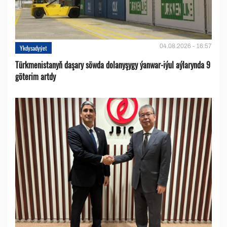
04.08.2026 - 16:57
Ykdysadyýet
Türkmenistanyň daşary söwda dolanyşygy ýanwar-iýul aýlarynda 9
göterim artdy