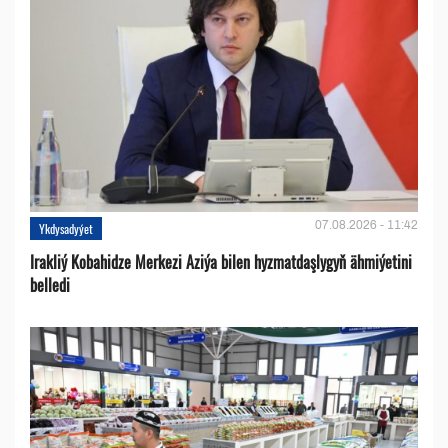
07.08.2026 - 11:42
Ykdysadyýet
Irakliý Kobahidze Merkezi Aziýa bilen hyzmatdaşlygyň ähmiýetini
belledi