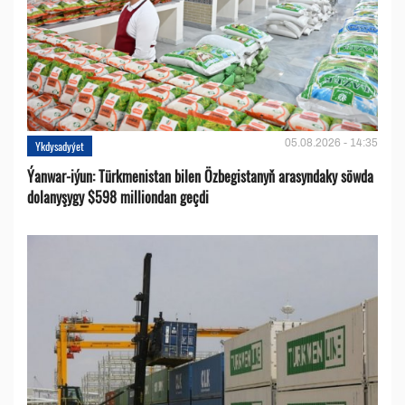
05.08.2026 - 14:35
Ykdysadyýet
Ýanwar-iýun: Türkmenistan bilen Özbegistanyň arasyndaky söwda
dolanyşygy $598 milliondan geçdi