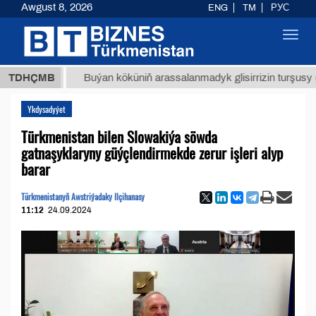
Awgust 8, 2026
ENG
TM
РУС
Toggl
navig
МТ
$12
TDHÇMB
Buýan köküniň arassalanmadyk glisirrizin turşusy (t.)
Ykdysadyýet
Türkmenistan bilen Slowakiýa söwda
gatnaşyklaryny güýçlendirmekde zerur işleri alyp
barar
Türkmenistanyň Awstriýadaky Ilçihanasy
11:12
24.09.2024