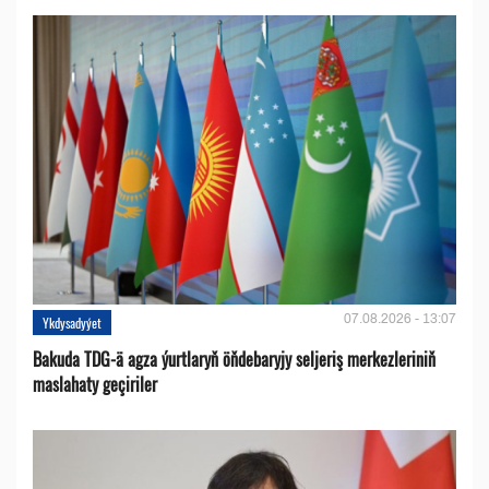
07.08.2026 - 13:07
Ykdysadyýet
Bakuda TDG-ä agza ýurtlaryň öňdebaryjy seljeriş merkezleriniň
maslahaty geçiriler