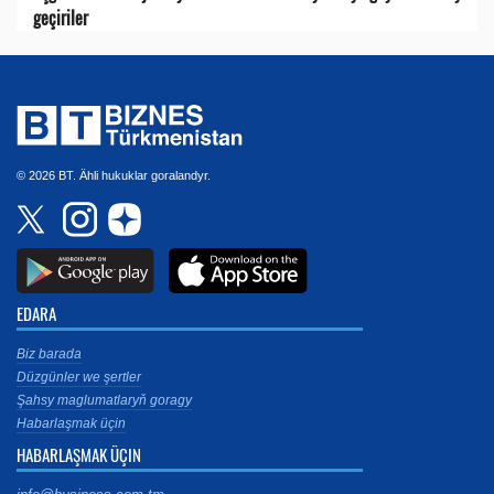
geçiriler
© 2026 BT. Ähli hukuklar goralandyr.
EDARA
Biz barada
Düzgünler we şertler
Şahsy maglumatlaryň goragy
Habarlaşmak üçin
HABARLAŞMAK ÜÇIN