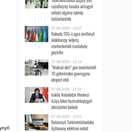
Türkmenistanda daşary ýurt
raýatlaryny hasaba almagyň
onlaýn ulgamy işlenip
taýýarlanyldy
07.08.2026 - 13:07
Bakuda TDG-ä agza ýurtlaryň
öňdebaryjy seljeriş
merkezleriniň maslahaty
geçiriler
07.08.2026 - 12:14
“Maksat deri” gön önümleriniň
70 göterimden gowragyny
eksport etdi
07.08.2026 - 11:42
Irakliý Kobahidze Merkezi
Aziýa bilen hyzmatdaşlygyň
ähmiýetini belledi
07.08.2026 - 10:01
Belarusyň Türkmenistandaky
ilçihanasy elektron nobat
tynyň