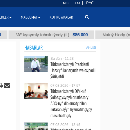
ENG
TM
РУС
ERLER
MAGLUMAT
KOTIROWKALAR
$86 000
"А" kysymly tehniki ýody (t.)
Natriý hlorly (nahar duz
HABARLAR
ÄHLISI
Şu gün - 11:23
Türkmenistanyň Prezidenti
Hazaryň kenarynda welosipedli
ýöriş etdi
07.08.2026 - 17:57
Türkmenistanyň DIM-niň
ýolbaşçysynyň orunbasary
ABŞ-nyň diplomaty bilen
ikitaraplaýyn hyzmatdaşlygy
maslahatlaşdy
07.08.2026 - 13:45