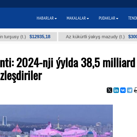
HABARLAR
MAKALALAR
PUDAKLAR
TEND
$12935,18
$300
 (t.)
Az kükürtli ýakyş mazudy (t.)
ti: 2024-nji ýylda 38,5 milliard
leşdiriler