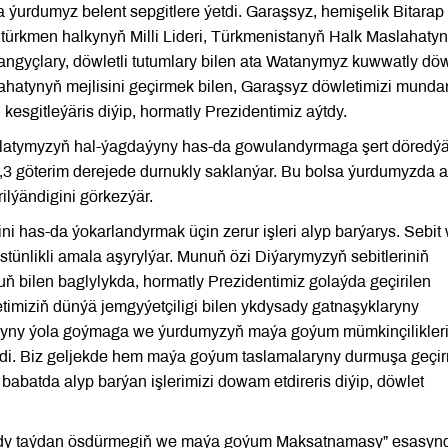
da ýurdumyz belent sepgitlere ýetdi. Garaşsyz, hemişelik Bitarap
n türkmen halkynyň Milli Lideri, Türkmenistanyň Halk Maslahaty
gyçlary, döwletli tutumlary bilen ata Watanymyz kuwwatly döw
ahatynyň mejlisini geçirmek bilen, Garaşsyz döwletimizi munda
esgitleýäris diýip, hormatly Prezidentimiz aýtdy.
i ilatymyzyň hal-ýagdaýyny has-da gowulandyrmaga şert döredýä
6,3 göterim derejede durnukly saklanýar. Bu bolsa ýurdumyzda 
ilýändigini görkezýär.
ni has-da ýokarlandyrmak üçin zerur işleri alyp barýarys. Sebit
tünlikli amala aşyrylýar. Munuň özi Diýarymyzyň sebitleriniň
ň bilen baglylykda, hormatly Prezidentimiz golaýda geçirilen
miziň dünýä jemgyýetçiligi bilen ykdysady gatnaşyklaryny
ygyny ýola goýmaga we ýurdumyzyň maýa goýum mümkinçilikler
edi. Biz geljekde hem maýa goýum taslamalaryny durmuşa geçi
batda alyp barýan işlerimizi dowam etdireris diýip, döwlet
sady taýdan ösdürmegiň we maýa goýum Maksatnamasy” esasyn