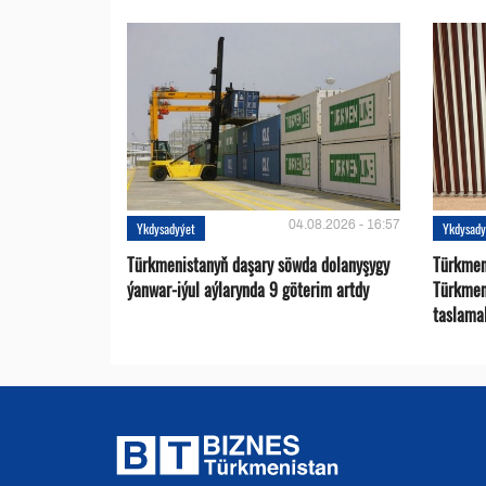
04.08.2026 - 16:57
Ykdysadyýet
Ykdysady
Türkmenistanyň daşary söwda dolanyşygy
Türkmen 
ýanwar-iýul aýlarynda 9 göterim artdy
Türkmen
taslama