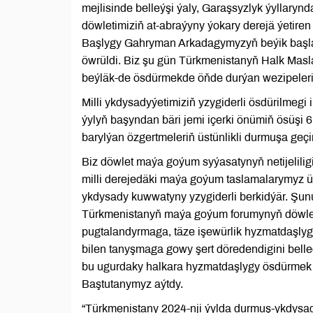
mejlisinde belleýşi ýaly, Garaşsyzlyk ýyllaryn
döwletimiziň at-abraýyny ýokary derejä ýetire
Başlygy Gahryman Arkadagymyzyň beýik başlan
öwrüldi. Biz şu gün Türkmenistanyň Halk Masl
beýläk-de ösdürmekde öňde durýan wezipeleri k
Milli ykdysadyýetimiziň yzygiderli ösdürilmeg
ýylyň başyndan bäri jemi içerki önümiň ösüşi 
barylýan özgertmeleriň üstünlikli durmuşa geçir
Biz döwlet maýa goýum syýasatynyň netijeliligi
milli derejedäki maýa goýum taslamalarymyz üs
ykdysady kuwwatyny yzygiderli berkidýär. Şunu
Türkmenistanyň maýa goýum forumynyň döwleti
pugtalandyrmaga, täze işewürlik hyzmatdaşl
bilen tanyşmaga gowy şert döredendigini bell
bu ugurdaky halkara hyzmatdaşlygy ösdürmek ba
Baştutanymyz aýtdy.
“Türkmenistany 2024-nji ýylda durmuş-ykdy