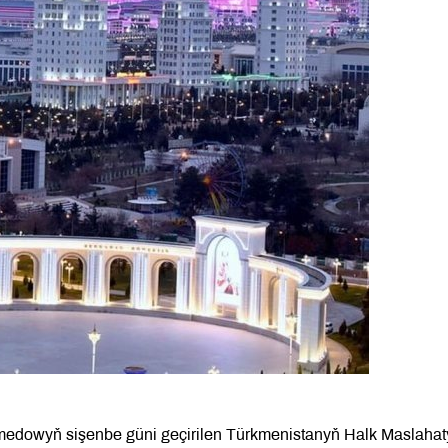
medowyň sişenbe güni geçirilen Türkmenistanyň Halk Maslaha