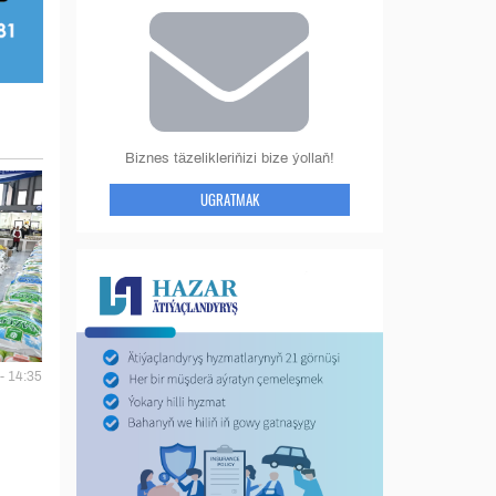
Biznes täzelikleriňizi bize ýollaň!
UGRATMAK
- 14:35