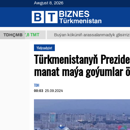
Awgust 8, 2026
37,8 ТМТ
.)
TDHÇMB
Buýan köküniň arassalanmadyk glisirrizin turşusy
Ykdysadyýet
Türkmenistanyň Preziden
manat maýa goýumlar öz
TDH
00:03
25.09.2024