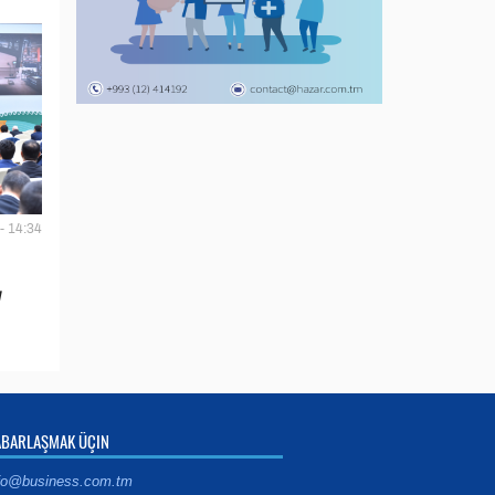
- 14:34
y
ABARLAŞMAK ÜÇIN
fo@business.com.tm