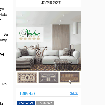
ulgamyna geçýär
nyň
lete
n
r. Şu
alnyp
 we
i
rmek,
TENDERLER
ÄHLISI
06.08.2026
27.08.2026
da