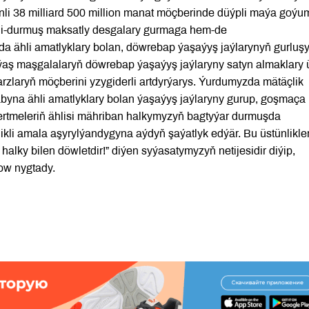
li 38 milliard 500 million manat möçberinde düýpli maýa goýu
eni-durmuş maksatly desgalary gurmaga hem-de
 ähli amatlyklary bolan, döwrebap ýaşaýyş jaýlarynyň gurluş
, ýaş maşgalalaryň döwrebap ýaşaýyş jaýlaryny satyn almaklary 
karzlaryň möçberini yzygiderli artdyrýarys. Ýurdumyzda mätäçlik
sabyna ähli amatlyklary bolan ýaşaýyş jaýlaryny gurup, goşmaça
zgertmeleriň ählisi mähriban halkymyzyň bagtyýar durmuşda
ikli amala aşyrylýandygyna aýdyň şaýatlyk edýär. Bu üstünlikle
alky bilen döwletdir!” diýen syýasatymyzyň netijesidir diýip,
ow nygtady.