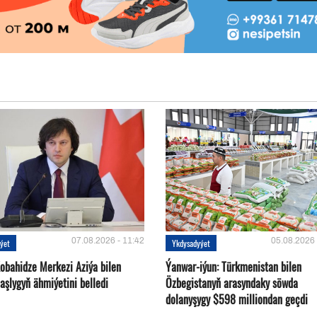
07.08.2026 - 11:42
05.08.2026 
ýet
Ykdysadyýet
Kobahidze Merkezi Aziýa bilen
Ýanwar-iýun: Türkmenistan bilen
aşlygyň ähmiýetini belledi
Özbegistanyň arasyndaky söwda
dolanyşygy $598 milliondan geçdi