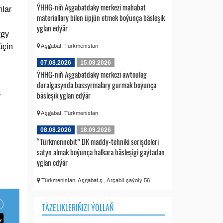
ÝHHG-niň Aşgabatdaky merkezi mahabat
mlar
materiallary bilen üpjün etmek boýunça bäsleşik
yglan edýär
ygy
üçin
Aşgabat, Türkmenistan
07.08.2026
15.09.2026
ÝHHG-niň Aşgabatdaky merkezi awtoulag
duralgasynda bassyrmalary gurmak boýunça
bäsleşik yglan edýär
r
Aşgabat, Türkmenistan
08.08.2026
18.09.2026
“Türkmennebit” DK maddy-tehniki serişdeleri
satyn almak boýunça halkara bäsleşigi gaýtadan
yglan edýär
Türkmenistan, Aşgabat ş., Arçabil şaýoly 56
TÄZELIKLERIŇIZI ÝOLLAŇ