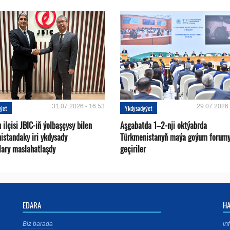
31.07.2026 - 16:53
29.07.2026 
ýet
Ykdysadyýet
ilçisi JBIC-iň ýolbaşçysy bilen
Aşgabatda 1–2-nji oktýabrda
istandaky iri ykdysady
Türkmenistanyň maýa goýum forum
lary maslahatlaşdy
geçiriler
EDARA
H
in
Biz barada