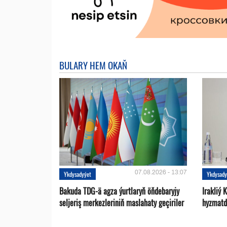
BULARY HEM OKAŇ
07.08.2026 - 13:07
Ykdysadyýet
Ykdysady
Bakuda TDG-ä agza ýurtlaryň öňdebaryjy
Irakliý 
seljeriş merkezleriniň maslahaty geçiriler
hyzmatd