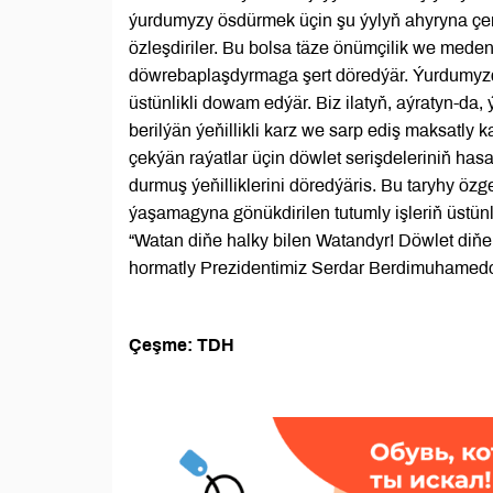
ýurdumyzy ösdürmek üçin şu ýylyň ahyryna çen
özleşdiriler. Bu bolsa täze önümçilik we med
döwrebaplaşdyrmaga şert döredýär. Ýurdumyzda
üstünlikli dowam edýär. Biz ilatyň, aýratyn-da
berilýän ýeňillikli karz we sarp ediş maksatly 
çekýän raýatlar üçin döwlet serişdeleriniň ha
durmuş ýeňilliklerini döredýäris. Bu taryhy ö
ýaşamagyna gönükdirilen tutumly işleriň üstünl
“Watan diňe halky bilen Watandyr! Döwlet diňe h
hormatly Prezidentimiz Serdar Berdimuhamed
Çeşme: TDH