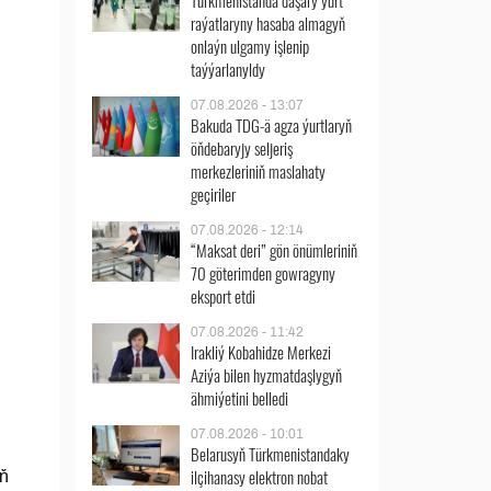
Türkmenistanda daşary ýurt
raýatlaryny hasaba almagyň
onlaýn ulgamy işlenip
taýýarlanyldy
07.08.2026 - 13:07
Bakuda TDG-ä agza ýurtlaryň
öňdebaryjy seljeriş
merkezleriniň maslahaty
geçiriler
07.08.2026 - 12:14
“Maksat deri” gön önümleriniň
70 göterimden gowragyny
eksport etdi
07.08.2026 - 11:42
Irakliý Kobahidze Merkezi
Aziýa bilen hyzmatdaşlygyň
ähmiýetini belledi
07.08.2026 - 10:01
Belarusyň Türkmenistandaky
ilçihanasy elektron nobat
yň