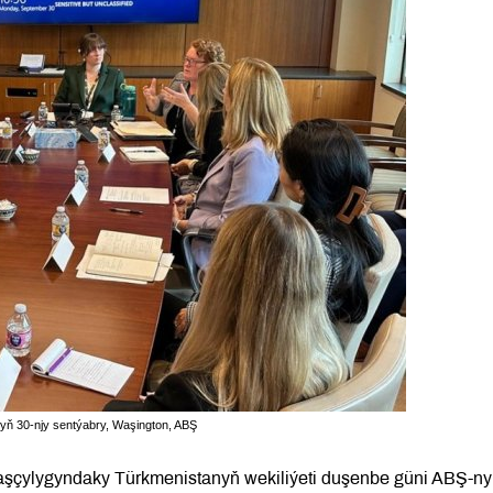
ylyň 30-njy sentýabry, Waşington, ABŞ
lbaşçylygyndaky Türkmenistanyň wekiliýeti duşenbe güni ABŞ-n