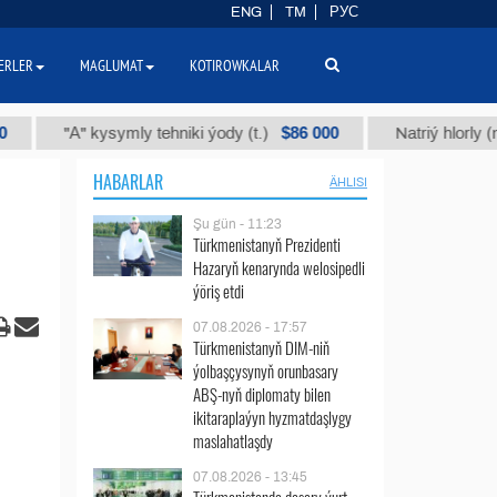
ENG
TM
РУС
ERLER
MAGLUMAT
KOTIROWKALAR
$86 000
"А" kysymly tehniki ýody (t.)
Natriý hlorly (nahar du
HABARLAR
ÄHLISI
Şu gün - 11:23
Türkmenistanyň Prezidenti
Hazaryň kenarynda welosipedli
ýöriş etdi
07.08.2026 - 17:57
Türkmenistanyň DIM-niň
ýolbaşçysynyň orunbasary
ABŞ-nyň diplomaty bilen
ikitaraplaýyn hyzmatdaşlygy
maslahatlaşdy
07.08.2026 - 13:45