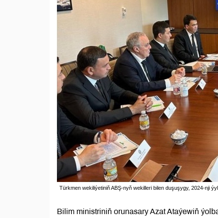
Türkmen wekiliýetiniň ABŞ-nyň wekilleri bilen duşuşygy, 2024-nji ý
Bilim ministriniň orunasary Azat Ataýewiň ýo