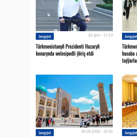
Şu gün - 11:23
Jemgyýet
Jemgyýe
Türkmenistanyň Prezidenti Hazaryň
Türkmen
kenarynda welosipedli ýöriş etdi
hasaba 
taýýarla
06.08.2026 - 16:30
Jemgyýet
Jemgyýe