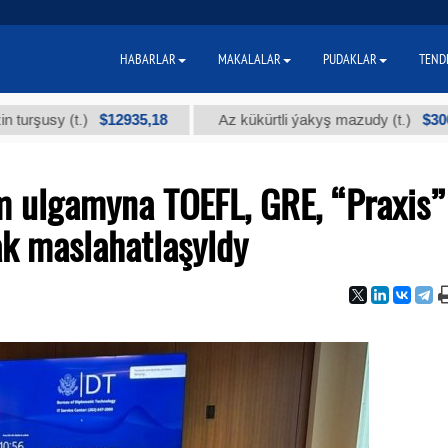
HABARLAR
MAKALALAR
PUDAKLAR
TEND
$12935,18
$300
y (t.)
Az kükürtli ýakyş mazudy (t.)
m ulgamyna TOEFL, GRE, “Praxis”
k maslahatlaşyldy