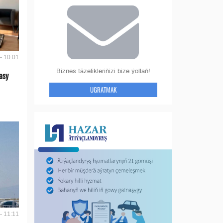
- 10:01
Biznes täzelikleriňizi bize ýollaň!
asy
UGRATMAK
- 11:11