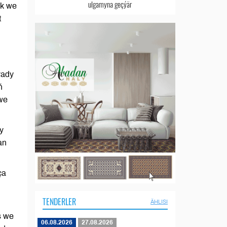
ulgamyna geçýär
ek we
t
ýady
ň
 we
y
an
ça
TENDERLER
ÄHLISI
s we
06.08.2026
27.08.2026