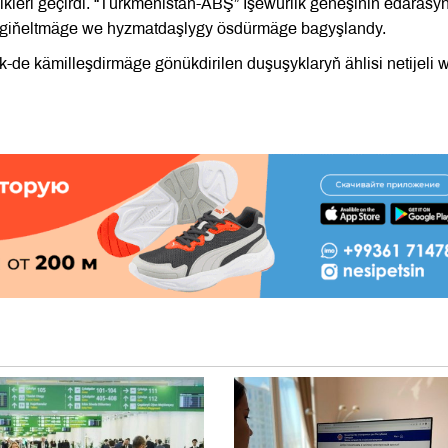
leşikleri geçirdi. “Türkmenistan-ABŞ” Işewürlik geňeşiniň edarasy
 giňeltmäge we hyzmatdaşlygy ösdürmäge bagyşlandy.
de kämilleşdirmäge gönükdirilen duşuşyklaryň ählisi netijeli 