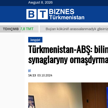
Awgust 8, 2026
37,8 ТМТ
.)
TDHÇMB
Buýan köküniň arassalanmadyk glisirrizin turşus
Jemgyýet
Türkmenistan-ABŞ: bili
synaglaryny ornaşdyrma
BT
14:13
03.10.2024