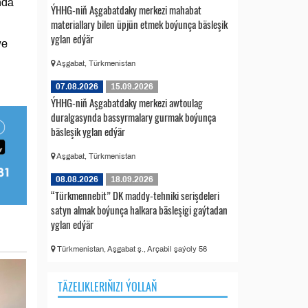
nda
ÝHHG-niň Aşgabatdaky merkezi mahabat
materiallary bilen üpjün etmek boýunça bäsleşik
yglan edýär
we
Aşgabat, Türkmenistan
07.08.2026
15.09.2026
ÝHHG-niň Aşgabatdaky merkezi awtoulag
duralgasynda bassyrmalary gurmak boýunça
bäsleşik yglan edýär
Aşgabat, Türkmenistan
08.08.2026
18.09.2026
“Türkmennebit” DK maddy-tehniki serişdeleri
satyn almak boýunça halkara bäsleşigi gaýtadan
yglan edýär
Türkmenistan, Aşgabat ş., Arçabil şaýoly 56
TÄZELIKLERIŇIZI ÝOLLAŇ