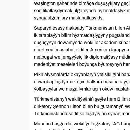
Waşington şäherinde birnäçe duşuşyklary geç
sertifikatlaşdyrmak ulgamynda hyzmatdaşlyk m
synag ulgamlary maslahatlaşyldy.
Saparyň esasy maksady Türkmenistan bilen A
ikitaraplaýyn bilim hyzmatdaşlygyny pugtala
duşuşygyň dowamynda wekiller akademiki baha
döretmegi maslahat etdiler. Amerikan tarapyn
metbugat we jemgyýetçilik diplomatiýasy müdi
medeniýet meseleleri boýunça býurosynyň hem-de
Pikir alyşmalarda okaýanlaryň ýetişikligini b
döwrebaplaşdyrmak üçin halkara hasaba alyş st
ýolbaşçylar we mugallymlar üçin okuw maslaha
Türkmenistanyň wekiliýetiniň şeýle hem Bili
dirketory Şennon Litton bilen bu guramanyň
Türkmenistanda sertifikatlaşdyrylan synag mer
Mundan başga-da, wekiliýet agzalary “AC Lan