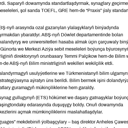
irdi. Saparyň dowamynda standartlaşdyrmak, synaglary geçirm
eseleleri, şol sanda TOEFL, GRE hem-de “Praxis” ýaly standar
BŞ-nyň arasynda ozal gazanylan ylalaşyklaryň binýadynda
ndyrmakdan ybaratdyr. ABŞ-nyň Döwlet departamentinde bolan
landyryş we uniwersitetleri hasaba almak üçin çarçuwaly bin
a Günorta we Merkezi Aziýa sebit meseleleri boýunça býurosyny
rliginiň direktorynyň orunbasary Temmi Palçikow hem-de Bilim
 ABŞ-nyň Bilim ministrliginiň wekilleri wekilçilik etdi.
ahalandyrmagyň usulyýetlerine we Türkmenistanyň bilim ulgamyn
rategiýasyna aýratyn üns berildi. Bilim bermek işini dolandyrý
tlary guramagyň mükinçiliklerine hem garaldy.
m synag gullugynyň (ETS) hökümet we daşary gatnaşyklar boýun
 Waşingtondaky edarasynda duşuşygy boldy. Onuň dowamynda
kezlerini açmak mümkinçiliklerini maslahatlaşdylar.
guages” mekdebiniň ýolbaşçylary – baş direktor Anheles Çawe