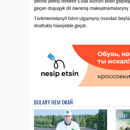
ýerine ýetiriji direktor Elias Alonzo bilen gep
geçen duşuşyk dil öwreniş maksatnamalaryny
Türkmenistanyň bilim ulgamyny mundan beýläk-
dostlukly häsiýetde geçdi.
BULARY HEM OKAŇ