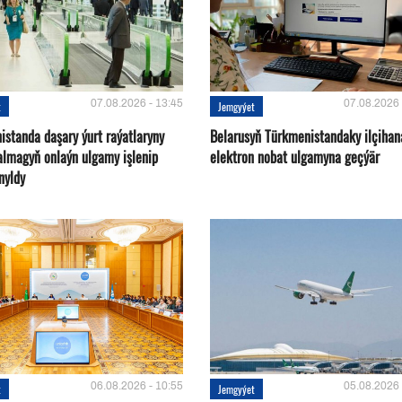
07.08.2026 - 13:45
07.08.2026 
t
Jemgyýet
istanda daşary ýurt raýatlaryny
Belarusyň Türkmenistandaky ilçihan
almagyň onlaýn ulgamy işlenip
elektron nobat ulgamyna geçýär
nyldy
06.08.2026 - 10:55
05.08.2026 
t
Jemgyýet