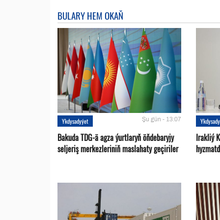
BULARY HEM OKAŇ
Şu gün - 13:07
Ykdysadyýet
Ykdysady
Bakuda TDG-ä agza ýurtlaryň öňdebaryjy
Irakliý 
seljeriş merkezleriniň maslahaty geçiriler
hyzmatd