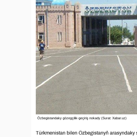
Özbegistandaky gözegçilik-geçiriş nokady (Surat: Xabar.uz)
Türkmenistan bilen Özbegistanyň arasyndaky 