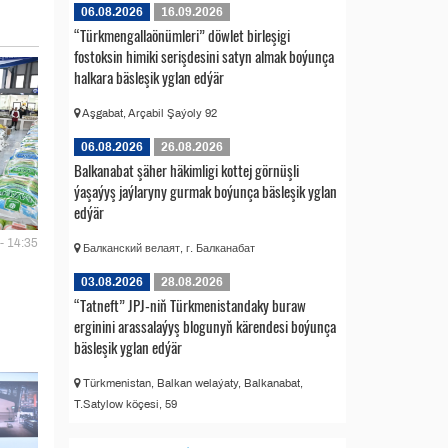
06.08.2026
16.09.2026
“Türkmengallaönümleri” döwlet birleşigi
fostoksin himiki serişdesini satyn almak boýunça
halkara bäsleşik yglan edýär
Aşgabat, Arçabil Şaýoly 92
06.08.2026
26.08.2026
Balkanabat şäher häkimligi kottej görnüşli
ýaşaýyş jaýlaryny gurmak boýunça bäsleşik yglan
edýär
- 14:35
Балканский велаят, г. Балканабат
03.08.2026
28.08.2026
“Tatneft” JPJ-niň Türkmenistandaky buraw
erginini arassalaýyş blogunyň kärendesi boýunça
bäsleşik yglan edýär
Türkmenistan, Balkan welaýaty, Balkanabat,
T.Satylow köçesi, 59