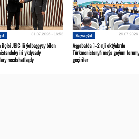
31.07.2026 - 16:53
29.07.2026 
ýet
Ykdysadyýet
ilçisi JBIC-iň ýolbaşçysy bilen
Aşgabatda 1–2-nji oktýabrda
istandaky iri ykdysady
Türkmenistanyň maýa goýum forum
lary maslahatlaşdy
geçiriler