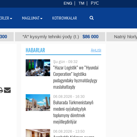
ENG
TM
РУС
ERLER
MAGLUMAT
KOTIROWKALAR
$86 000
"А" kysymly tehniki ýody (t.)
Natriý hlorly (nahar 
HABARLAR
ÄHLISI
Şu gün - 09:32
“Hazar Logistik” we “Hyundai
Corporation” logistika
pudagyndaky hyzmatdaşlygy
maslahatlaşdy
06.08.2026 - 16:30
Buharada Türkmenistanyň
medeni-syýahatçylyk
toplumyny döretmek
meýilleşdirilýär
06.08.2026 - 13:50