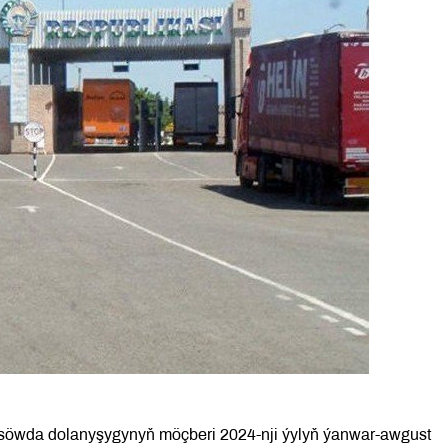
söwda dolanyşygynyň möçberi 2024-nji ýylyň ýanwar-awgust