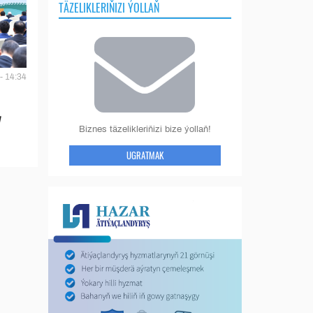
TÄZELIKLERIŇIZI ÝOLLAŇ
- 14:34
y
Biznes täzelikleriňizi bize ýollaň!
UGRATMAK