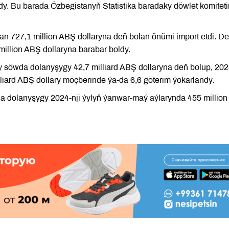
dy. Bu barada Özbegistanyň Statistika baradaky döwlet komiteti
727,1 million ABŞ dollaryna deň bolan önümi import etdi. Deg
illion ABŞ dollaryna barabar boldy.
söwda dolanyşygy 42,7 milliard ABŞ dollaryna deň bolup, 202
illiard ABŞ dollary möçberinde ýa-da 6,6 göterim ýokarlandy.
a dolanyşygy 2024-nji ýylyň ýanwar-maý aýlarynda 455 millio