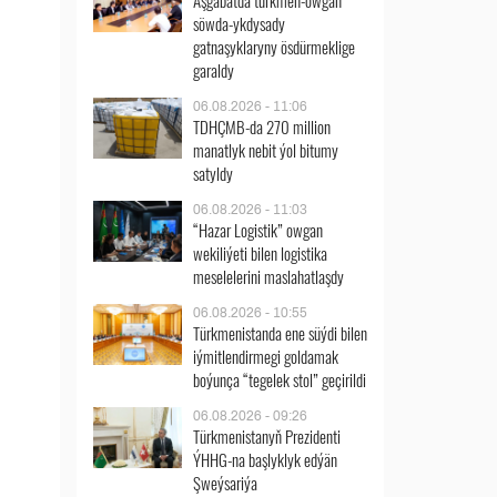
Aşgabatda türkmen-owgan
söwda-ykdysady
gatnaşyklaryny ösdürmeklige
garaldy
06.08.2026 - 11:06
TDHÇMB-da 270 million
manatlyk nebit ýol bitumy
satyldy
06.08.2026 - 11:03
“Hazar Logistik” owgan
wekiliýeti bilen logistika
meselelerini maslahatlaşdy
06.08.2026 - 10:55
Türkmenistanda ene süýdi bilen
iýmitlendirmegi goldamak
boýunça “tegelek stol” geçirildi
06.08.2026 - 09:26
Türkmenistanyň Prezidenti
ÝHHG-na başlyklyk edýän
Şweýsariýa