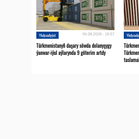
04.08.2026 - 16:57
Ykdysadyýet
Ykdysady
Türkmenistanyň daşary söwda dolanyşygy
Türkmen 
ýanwar-iýul aýlarynda 9 göterim artdy
Türkmen
taslama