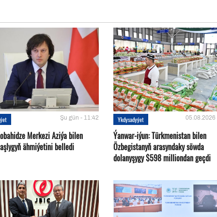
Şu gün - 11:42
05.08.2026 
ýet
Ykdysadyýet
Kobahidze Merkezi Aziýa bilen
Ýanwar-iýun: Türkmenistan bilen
aşlygyň ähmiýetini belledi
Özbegistanyň arasyndaky söwda
dolanyşygy $598 milliondan geçdi