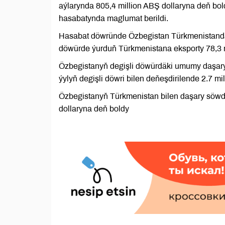
aýlarynda 805,4 million ABŞ dollaryna deň bol
hasabatynda maglumat berildi.
Hasabat döwründe Özbegistan Türkmenistandan 
döwürde ýurduň Türkmenistana eksporty 78,3 m
Özbegistanyň degişli döwürdäki umumy daşary 
ýylyň degişli döwri bilen deňeşdirilende 2.7 m
Özbegistanyň Türkmenistan bilen daşary söwd
dollaryna deň boldy