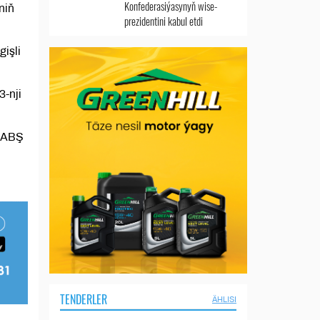
Konfederasiýasynyň wise-
niň
prezidentini kabul etdi
işli
3-nji
n ABŞ
TENDERLER
ÄHLISI