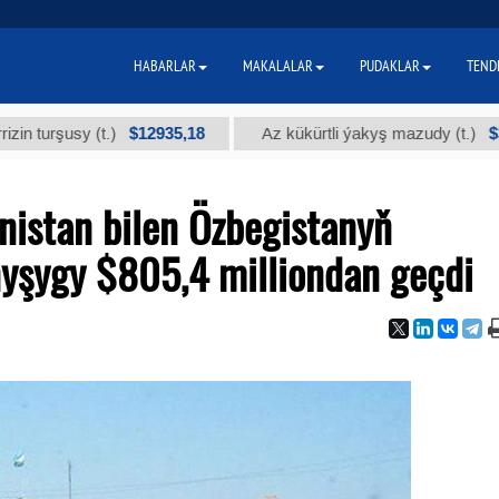
HABARLAR
MAKALALAR
PUDAKLAR
TEND
$12935,18
$300
usy (t.)
Az kükürtli ýakyş mazudy (t.)
istan bilen Özbegistanyň
yşygy $805,4 milliondan geçdi