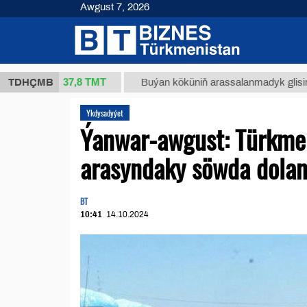
Awgust 7, 2026
37,8 ТМТ
(kg.)
TDHÇMB
Buýan köküniň arassalanmadyk glisirrizin turş
Ykdysadyýet
Ýanwar-awgust: Türkmen
arasyndaky söwda dolan
BT
10:41
14.10.2024