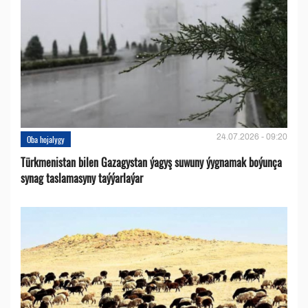
24.07.2026 - 09:20
Oba hojalygy
Türkmenistan bilen Gazagystan ýagyş suwuny ýygnamak boýunça
synag taslamasyny taýýarlaýar