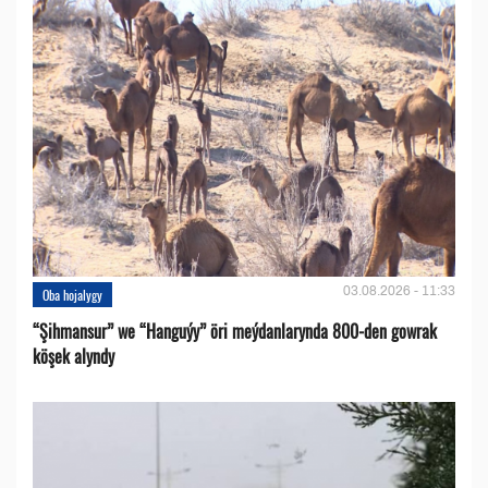
03.08.2026 - 11:33
Oba hojalygy
“Şihmansur” we “Hanguýy” öri meýdanlarynda 800-den gowrak
köşek alyndy