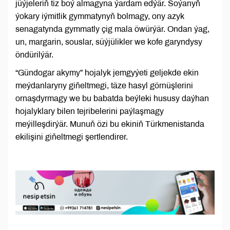
jüýjeleriň tiz boý almagyna ýardam edýär. Soýanyň
ýokary iýmitlik gymmatynyň bolmagy, ony azyk
senagatynda gymmatly çig mala öwürýär. Ondan ýag,
un, margarin, souslar, süýjülikler we kofe garyndysy
öndürilýär.
“Gündogar akymy” hojalyk jemgyýeti geljekde ekin
meýdanlaryny giňeltmegi, täze hasyl görnüşlerini
ornaşdyrmagy we bu babatda beýleki hususy daýhan
hojalyklary bilen tejribelerini paýlaşmagy
meýilleşdirýär. Munuň özi bu ekiniň Türkmenistanda
ekilişini giňeltmegi şertlendirer.