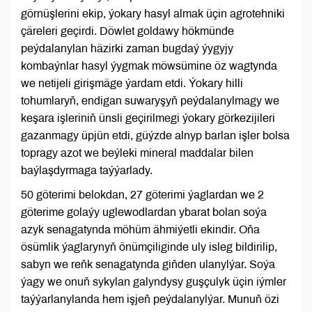
görnüşlerini ekip, ýokary hasyl almak üçin agrotehniki
çäreleri geçirdi. Döwlet goldawy hökmünde
peýdalanylan häzirki zaman bugdaý ýygyjy
kombaýnlar hasyl ýygmak möwsümine öz wagtynda
we netijeli girişmäge ýardam etdi. Ýokary hilli
tohumlaryň, endigan suwaryşyň peýdalanylmagy we
keşara işleriniň ünsli geçirilmegi ýokary görkezijileri
gazanmagy üpjün etdi, güýzde alnyp barlan işler bolsa
topragy azot we beýleki mineral maddalar bilen
baýlaşdyrmaga taýýarlady.
50 göterimi belokdan, 27 göterimi ýaglardan we 2
göterime golaýy uglewodlardan ybarat bolan soýa
azyk senagatynda möhüm ähmiýetli ekindir. Oňa
ösümlik ýaglarynyň önümçiliginde uly isleg bildirilip,
sabyn we reňk senagatynda giňden ulanylýar. Soýa
ýagy we onuň sykylan galyndysy guşçulyk üçin iýmler
taýýarlanylanda hem işjeň peýdalanylýar. Munuň özi