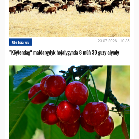
23.07.2026 - 10:35
Oba hojalygy
“Köýtendag” maldarçylyk hojalygynda 8 müň 30 guzy alyndy