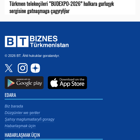
Türkmen telekeçileri “BUDEXPO-2026” halkara gurluşyk
sergisine gatnaşmaga çagyrylýar
© 2026 BT. Ähli hukuklar goralandyr.
EDARA
Biz barada
Düzgünler we şertler
Şahsy maglumatlaryň goragy
Habarlaşmak üçin
HABARLAŞMAK ÜÇIN