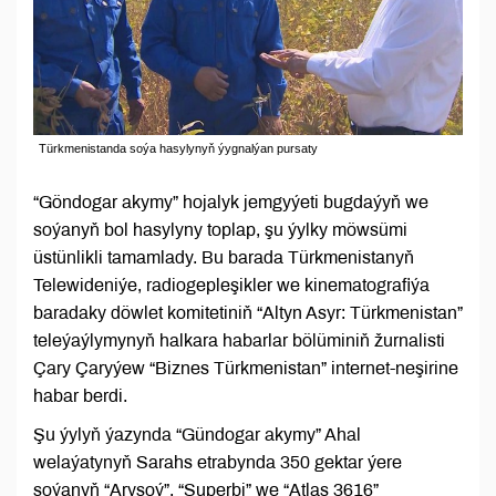
Türkmenistanda soýa hasylynyň ýygnalýan pursaty
“Göndogar akymy” hojalyk jemgyýeti bugdaýyň we
soýanyň bol hasylyny toplap, şu ýylky möwsümi
üstünlikli tamamlady. Bu barada Türkmenistanyň
Telewideniýe, radiogepleşikler we kinematografiýa
baradaky döwlet komitetiniň “Altyn Asyr: Türkmenistan”
teleýaýlymynyň halkara habarlar bölüminiň žurnalisti
Çary Çaryýew “Biznes Türkmenistan” internet-neşirine
habar berdi.
Şu ýylyň ýazynda “Gündogar akymy” Ahal
welaýatynyň Sarahs etrabynda 350 gektar ýere
soýanyň “Arysoý”, “Superbi” we “Atlas 3616”