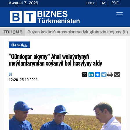
Awgust 7, 2026
ENG
TM
РУС
Toggl
navig
$12935
TDHÇMB
Buýan köküniň arassalanmadyk glisirrizin turşusy (t.)
Oba hojalygy
“Gündogar akymy” Ahal welaýatynyň
meýdanlaryndan soýanyň bol hasylyny aldy
BT
12:26
25.10.2024