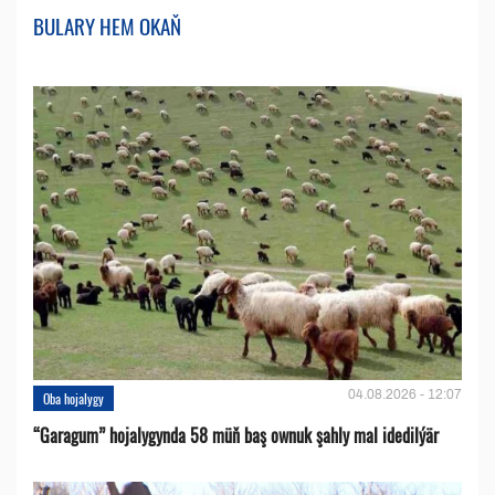
BULARY HEM OKAŇ
04.08.2026 - 12:07
Oba hojalygy
“Garagum” hojalygynda 58 müň baş ownuk şahly mal idedilýär