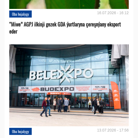
16.07.2026 - 16:12
Oba hojalygy
“Miwe” AGPJ ilkinji gezek GDA ýurtlaryna çereşnýany eksport
eder
13.07.2026 - 17:56
Oba hojalygy