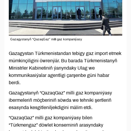
Gazagystanyň “QazaqGaz” milli gaz kompaniýasy
Gazagystan Türkmenistandan tebigy gaz import etmek
mümkinçiligini öwrenýär. Bu barada Türkmenistanyň
Ministrler Kabinetiniň ýanyndaky Ulag we
kommunikasiýalar agentligi çarşenbe güni habar
berdi.
Gazagystanyň “QazaqGaz” milli gaz kompaniýasy
ibermeleriň möçberiniň söwda we tehniki şertleriň
esasynda kesgitleniljekdigini mälim etdi.
“QazaqGaz” milli gaz kompaniýasy bilen
“Türkmengaz” döwlet konserniniň arasyndaky