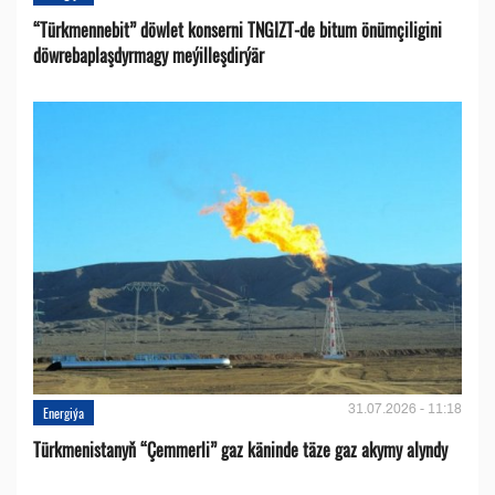
“Türkmennebit” döwlet konserni TNGIZT-de bitum önümçiligini
döwrebaplaşdyrmagy meýilleşdirýär
31.07.2026 - 11:18
Energiýa
Türkmenistanyň “Çemmerli” gaz käninde täze gaz akymy alyndy