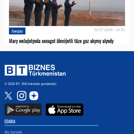
20.07.2026 - 14:31
Energiýa
Mary welaýatynda senagat ähmiýetli täze gaz akymy alyndy
© 2026 BT. Ähli hukuklar goralandyr.
EDARA
Biz barada