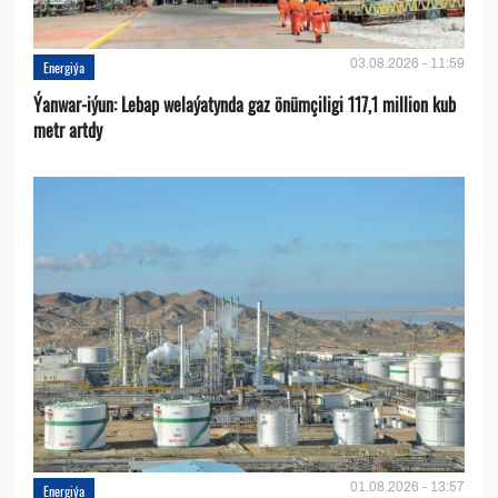
03.08.2026 - 11:59
Energiýa
Ýanwar-iýun: Lebap welaýatynda gaz önümçiligi 117,1 million kub
metr artdy
01.08.2026 - 13:57
Energiýa