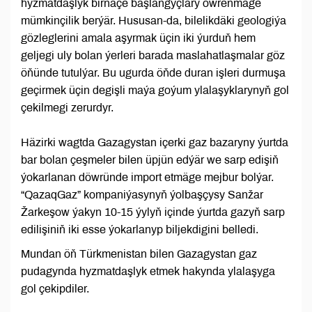
hyzmatdaşlyk birnäçe başlangyçlary öwrenmäge
mümkinçilik berýär. Hususan-da, bilelikdäki geologiýa
gözleglerini amala aşyrmak üçin iki ýurduň hem
geljegi uly bolan ýerleri barada maslahatlaşmalar göz
öňünde tutulýar. Bu ugurda öňde duran işleri durmuşa
geçirmek üçin degişli maýa goýum ylalaşyklarynyň gol
çekilmegi zerurdyr.
Häzirki wagtda Gazagystan içerki gaz bazaryny ýurtda
bar bolan çeşmeler bilen üpjün edýär we sarp edişiň
ýokarlanan döwründe import etmäge mejbur bolýar.
“QazaqGaz” kompaniýasynyň ýolbaşçysy Sanžar
Žarkeşow ýakyn 10-15 ýylyň içinde ýurtda gazyň sarp
edilişiniň iki esse ýokarlanyp biljekdigini belledi.
Mundan öň Türkmenistan bilen Gazagystan gaz
pudagynda hyzmatdaşlyk etmek hakynda ylalaşyga
gol çekipdiler.