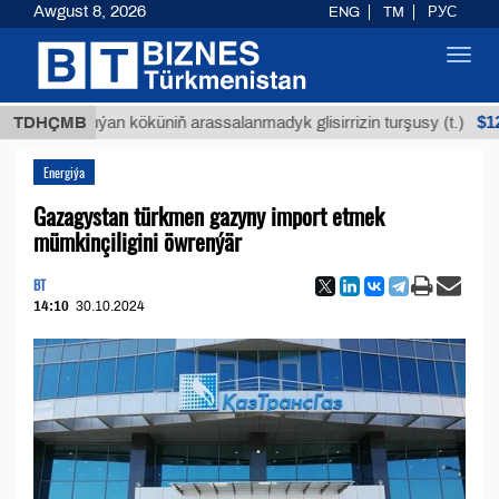
Awgust 8, 2026
ENG
TM
РУС
Toggl
navig
$12935,18
TDHÇMB
Buýan köküniň arassalanmadyk glisirrizin turşusy (t.)
Energiýa
Gazagystan türkmen gazyny import etmek
mümkinçiligini öwrenýär
BT
14:10
30.10.2024