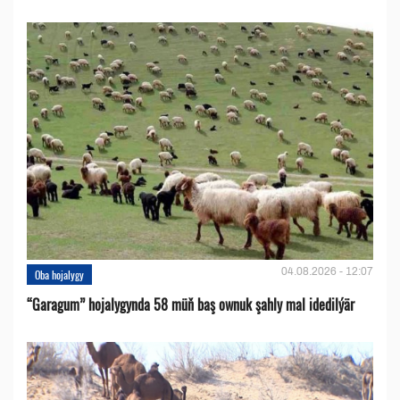
04.08.2026 - 12:07
Oba hojalygy
“Garagum” hojalygynda 58 müň baş ownuk şahly mal idedilýär