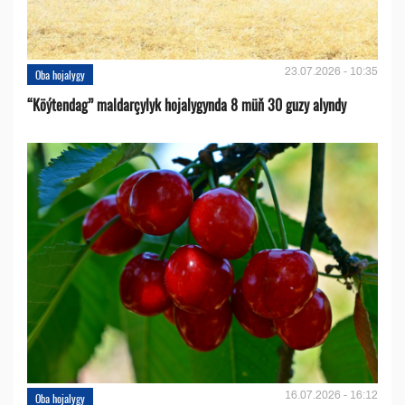
23.07.2026 - 10:35
Oba hojalygy
“Köýtendag” maldarçylyk hojalygynda 8 müň 30 guzy alyndy
16.07.2026 - 16:12
Oba hojalygy