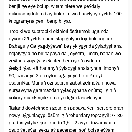
berijilige eýe bolup, witaminlere we peýdaly
mikroserişdelere baý bolan miwe hasylynyň ýylda 100
kilogramyna çenli berip bilýär.
Tropiki we subtropiki ekinleri ösdürmek ugrunda
eýýäm 24 ýyldan bäri işläp gelýän tejribeli bagban
Babaguly Garýagdyýewiň başlyklygynda ýyladyşhana
hojalygy diňe bir papaýa däl, eýsem, limon, banan we
zeýtun agajy ýaly ekinleri hem işjeň ösdürip
ýetişdirýär. Kärhananyň ýyladyşhanalarynda limonyň
80, bananyň 25, zeýtun agajynyň hem 2 düýbi
ösdürilýär. Munuň özi sebitiň gabat gelmeýän howa
gurşawyna garamazdan ýyladyşhana önümçiliginiň
ýokary mümkinçiliklere eýedigini tassyklaýar.
Tailand döwletinden getirilen papaýa ýerli şertlere örän
gowy uýgunlaşyp, ösümligiň tohumlary topragyň 27-30
gradus ýylylyk şertlerinde 1,5 – 2 aýyň dowamynda
ösüp ýetişýär, sekiz aý geçenden soň bolsa eýýäm