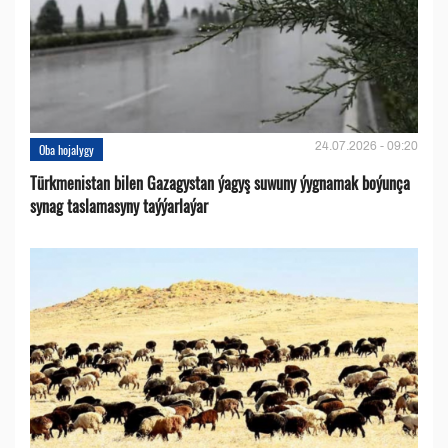
24.07.2026 - 09:20
Oba hojalygy
Türkmenistan bilen Gazagystan ýagyş suwuny ýygnamak boýunça
synag taslamasyny taýýarlaýar