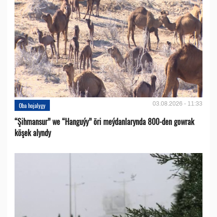
03.08.2026 - 11:33
Oba hojalygy
“Şihmansur” we “Hanguýy” öri meýdanlarynda 800-den gowrak
köşek alyndy