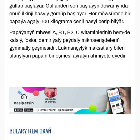
gülläp başlaýar. Gülländen soň bäş aýyň dowamynda
onuň ilkinji hasyly görnüp başlaýar. Her möwsümde bir
papaýa agajy 100 kilograma çenli hasyl berip bilýär.
Papaýanyň miwesi A, B1, B2, C witaminleriniň hem-de
kalsiý, fosfor, demir ýaly peýdaly mikroserişdeleriň
gymmatly çeşmesidir. Lukmançylyk maksatlary bilen
ulanylýan papain birleşmesi aýratyn ähmiýete eýedir.
BULARY HEM OKAŇ