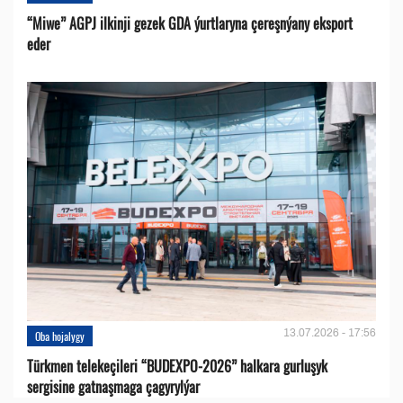
“Miwe” AGPJ ilkinji gezek GDA ýurtlaryna çereşnýany eksport
eder
13.07.2026 - 17:56
Oba hojalygy
Türkmen telekeçileri “BUDEXPO-2026” halkara gurluşyk
sergisine gatnaşmaga çagyrylýar