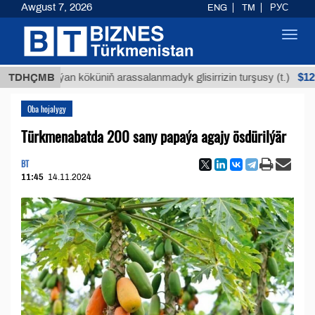
Awgust 7, 2026
ENG
TM
РУС
Toggl
navig
$12935,18
TDHÇMB
Buýan köküniň arassalanmadyk glisirrizin turşusy (t.)
Oba hojalygy
Türkmenabatda 200 sany papaýa agajy ösdürilýär
BT
11:45
14.11.2024