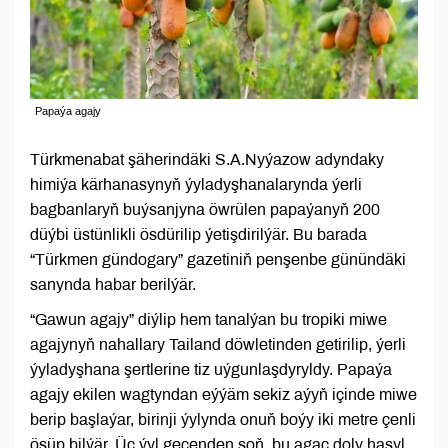
Papaýa agajy
Türkmenabat şäherindäki S.A.Nyýazow adyndaky
himiýa kärhanasynyň ýyladyşhanalarynda ýerli
bagbanlaryň buýsanjyna öwrülen papaýanyň 200
düýbi üstünlikli ösdürilip ýetişdirilýär. Bu barada
“Türkmen gündogary” gazetiniň penşenbe günündäki
sanynda habar berilýär.
“Gawun agajy” diýlip hem tanalýan bu tropiki miwe
agajynyň nahallary Tailand döwletinden getirilip, ýerli
ýyladyşhana şertlerine tiz uýgunlaşdyryldy. Papaýa
agajy ekilen wagtyndan eýýäm sekiz aýyň içinde miwe
berip başlaýar, birinji ýylynda onuň boýy iki metre çenli
ösüp bilýär. Üç ýyl geçenden soň, bu agaç doly hasyl