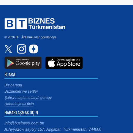
© 2026 BT. Ähli hukuklar goralandyr.
EDARA
Biz barada
Düzgünler we şertler
Şahsy maglumatlaryň goragy
Habarlaşmak üçin
HABARLAŞMAK ÜÇIN
info@business.com.tm
A.Nyýazow şaýoly 157, Aşgabat, Türkmenistan, 744000