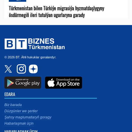
Türkmenistan bilen Türkiýe migrasiýa hyzmatdaşlygyny
ösdürmegiň ileri tutulýan ugurlaryna garady
© 2026 BT. Ähli hukuklar goralandyr.
EDARA
Biz barada
Düzgünler we şertler
Şahsy maglumatlaryň goragy
Habarlaşmak üçin
HABARLAŞMAK ÜÇIN