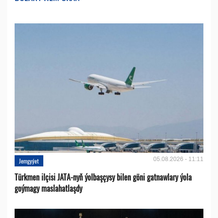
05.08.2026 - 11:11
Jemgyýet
Türkmen ilçisi JATA-nyň ýolbaşçysy bilen göni gatnawlary ýola
goýmagy maslahatlaşdy