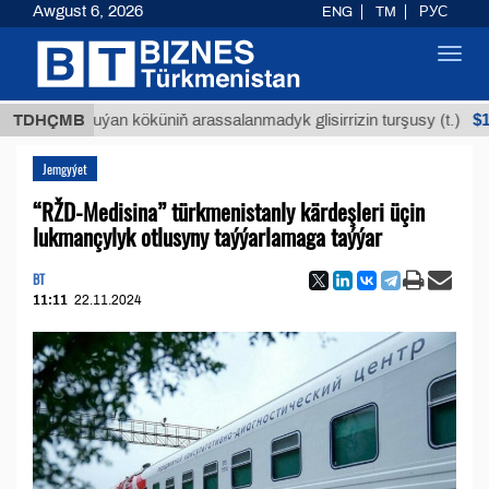
Awgust 6, 2026
ENG
TM
РУС
Toggl
navig
$12935,18
TDHÇMB
Buýan köküniň arassalanmadyk glisirrizin turşusy (t.)
Jemgyýet
“RŽD-Medisina” türkmenistanly kärdeşleri üçin
lukmançylyk otlusyny taýýarlamaga taýýar
BT
11:11
22.11.2024