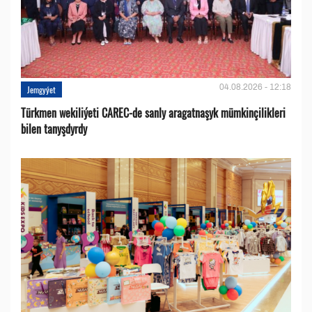
04.08.2026 - 12:18
Jemgyýet
Türkmen wekiliýeti CAREC-de sanly aragatnaşyk mümkinçilikleri
bilen tanyşdyrdy