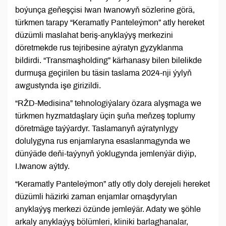
boýunça geňeşçisi Iwan Iwanowyň sözlerine görä,
türkmen tarapy “Keramatly Panteleýmon” atly hereket
düzümli maslahat beriş-anyklaýyş merkezini
döretmekde rus tejribesine aýratyn gyzyklanma
bildirdi. “Transmaşholding” kärhanasy bilen bilelikde
durmuşa geçirilen bu täsin taslama 2024-nji ýylyň
awgustynda işe girizildi.
“RŽD-Medisina” tehnologiýalary özara alyşmaga we
türkmen hyzmatdaşlary üçin şuňa meňzeş toplumy
döretmäge taýýardyr. Taslamanyň aýratynlygy
dolulygyna rus enjamlaryna esaslanmagynda we
dünýäde deňi-taýynyň ýoklugynda jemlenýär diýip,
I.Iwanow aýtdy.
“Keramatly Panteleýmon” atly otly doly derejeli hereket
düzümli häzirki zaman enjamlar ornaşdyrylan
anyklaýyş merkezi özünde jemleýär. Adaty we şöhle
arkaly anyklaýyş bölümleri, kliniki barlaghanalar,