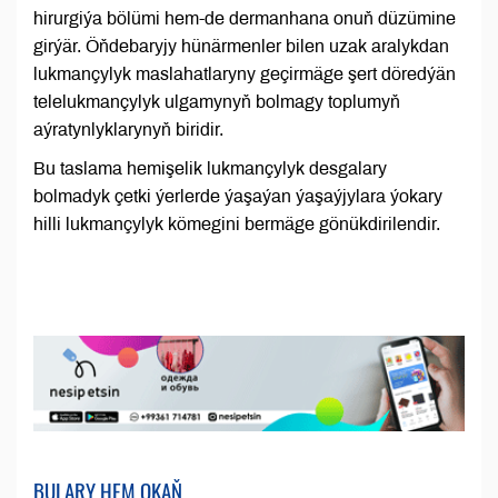
hirurgiýa bölümi hem-de dermanhana onuň düzümine
girýär. Öňdebaryjy hünärmenler bilen uzak aralykdan
lukmançylyk maslahatlaryny geçirmäge şert döredýän
telelukmançylyk ulgamynyň bolmagy toplumyň
aýratynlyklarynyň biridir.
Bu taslama hemişelik lukmançylyk desgalary
bolmadyk çetki ýerlerde ýaşaýan ýaşaýjylara ýokary
hilli lukmançylyk kömegini bermäge gönükdirilendir.
BULARY HEM OKAŇ