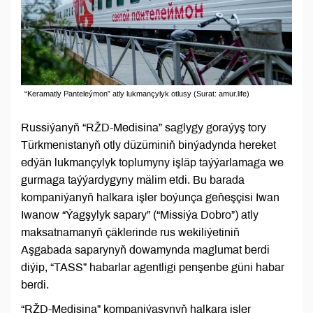
“Keramatly Panteleýmon” atly lukmançylyk otlusy (Surat: amur.life)
Russiýanyň “RŽD-Medisina” saglygy goraýyş tory
Türkmenistanyň otly düzüminiň binýadynda hereket
edýän lukmançylyk toplumyny işläp taýýarlamaga we
gurmaga taýýardygyny mälim etdi. Bu barada
kompaniýanyň halkara işler boýunça geňeşçisi Iwan
Iwanow “Ýagşylyk sapary” (“Missiýa Dobro”) atly
maksatnamanyň çäklerinde rus wekiliýetiniň
Aşgabada saparynyň dowamynda maglumat berdi
diýip, “TASS” habarlar agentligi penşenbe güni habar
berdi.
“RŽD-Medisina” kompaniýasynyň halkara işler