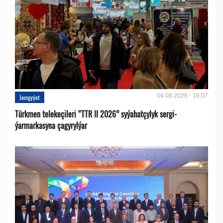
04.08.2026 - 16:07
Jemgyýet
Türkmen telekeçileri “TTR II 2026” syýahatçylyk sergi-
ýarmarkasyna çagyrylýar