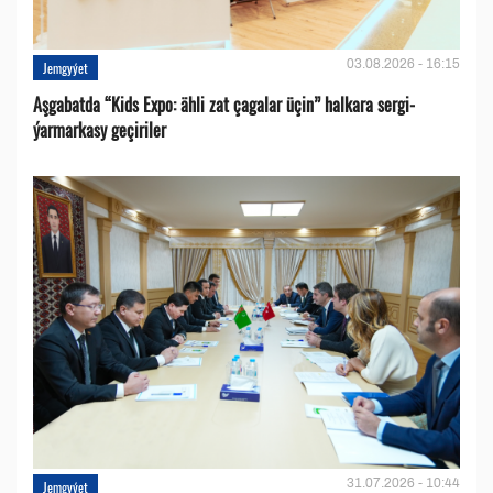
03.08.2026 - 16:15
Jemgyýet
Aşgabatda “Kids Expo: ähli zat çagalar üçin” halkara sergi-
ýarmarkasy geçiriler
31.07.2026 - 10:44
Jemgyýet