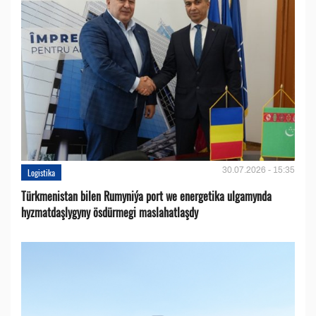
30.07.2026 - 15:35
Logistika
Türkmenistan bilen Rumyniýa port we energetika ulgamynda
hyzmatdaşlygyny ösdürmegi maslahatlaşdy