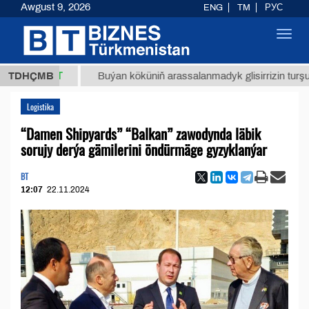
Awgust 9, 2026
ENG
TM
РУС
Toggl
navig
,8 ТМТ
TDHÇMB
Buýan köküniň arassalanmadyk glisirrizin turşusy (t.)
Logistika
“Damen Shipyards” “Balkan” zawodynda läbik
sorujy derýa gämilerini öndürmäge gyzyklanýar
BT
12:07
22.11.2024