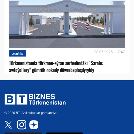
28.07.2026 - 17:47
Logistika
Türkmenistanda türkmen-eýran serhedindäki “Sarahs
awtoýollary” gümrük nokady döwrebaplaşdyryldy
© 2026 BT. Ähli hukuklar goralandyr.