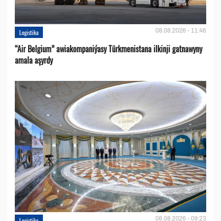
08.08.2026 - 11:46
Logistika
“Air Belgium” awiakompaniýasy Türkmenistana ilkinji gatnawyny
amala aşyrdy
08.08.2026 - 09:23
Logistika