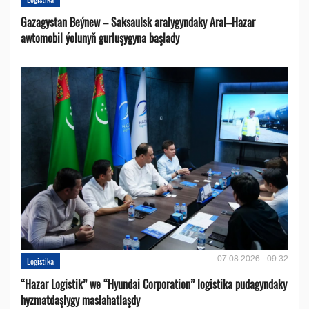
Gazagystan Beýnew – Saksaulsk aralygyndaky Aral–Hazar
awtomobil ýolunyň gurluşygyna başlady
07.08.2026 - 09:32
Logistika
“Hazar Logistik” we “Hyundai Corporation” logistika pudagyndaky
hyzmatdaşlygy maslahatlaşdy