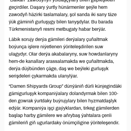
geçirdiler. Daşary ýurtly hünärmenler şeýle hem
zawodyň häzirki taslamalary, şol sanda iki sany täze
ýük gäminiň gurluşygy bilen tanyşdylar. Bu barada
Türkmenistanyň resmi metbugaty habar berýär.
Läbik sorujy derýa gämileri derýalary çuňaltmak
boýunça işlere niýetlenen ýöriteleşdirilen suw
ulagydyr. Olar derýa akabalaryny, suw howdanlaryny
hem-de kanallary arassalamakda we çuňaltmakda,
derýa düýbünden çäge, daş we beýleki gurluşyk
serişdeleri çykarmakda ulanylýar.
“Damen Shipyards Group” dünýäniň dürli künjegindäki
gämigurluşyk kompaniýalary dolandyrmak bilen 100-
den gowrak ýurtdaky buýrujylary bilen hyzmatdaşlyk
edýär. Kompaniýa işçi gaýyklardan, tirkeg gämilerden
başlap harby gämilere we aňrybaş ýahtalara çenli
gämileriň giň ugurlardaky önümçiligine ýöriteleşendir.