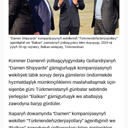
“Damen Shipyards” kompaniýasynyň wekilleriniň “Türkmendeňizderýaýollary”
agentliginiň we “Balkan” zawodynyň ýolbaşçylary bilen duşuşygy, 2024-nji
ýylyň 19-njy noýabry, Balkan welaýaty, Türkmenistan
Kommer Dameniň ýolbaşçylygyndaky Gollandiýanyň
“Damen Shipyards” gämigurluşyk kompaniýasynyň
wekiliýeti läbik sorujy derýa gämilerini öndürmekde
hyzmatdaşlyk mümkinçiliklerini maslahatlaşmak üçin
sişenbe güni Türkmenistanyň günbatar sebitinde
ýerleşýän “Balkan” gämigurluşyk we abatlaýyş
zawodyna baryp gördüler.
Saparyň dowamynda “Damen” kompaniýasynyň
wekilleri “Türkmendeňizderýaýollary” agentliginiň we
“Balkan” zawodynyň ýolbaşçylary bilen gepleşikleri