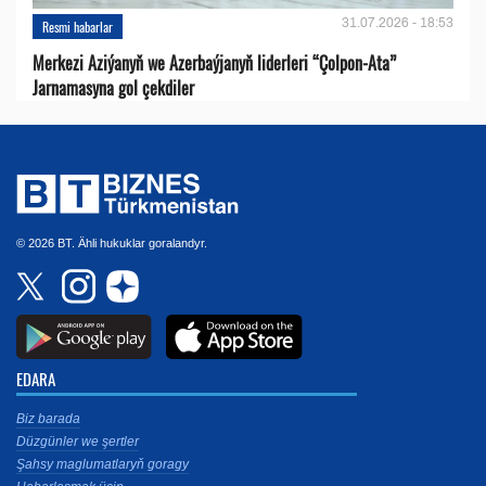
31.07.2026 - 18:53
Resmi habarlar
Merkezi Aziýanyň we Azerbaýjanyň liderleri “Çolpon-Ata”
Jarnamasyna gol çekdiler
© 2026 BT. Ähli hukuklar goralandyr.
EDARA
Biz barada
Düzgünler we şertler
Şahsy maglumatlaryň goragy