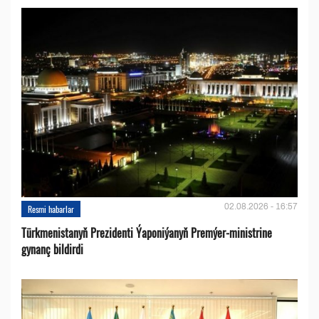
02.08.2026 - 16:57
Resmi habarlar
Türkmenistanyň Prezidenti Ýaponiýanyň Premýer-ministrine
gynanç bildirdi