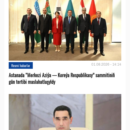
01.08.2026 - 14:14
Resmi habarlar
Astanada “Merkezi Aziýa — Koreýa Respublikasy” sammitiniň
gün tertibi maslahatlaşyldy