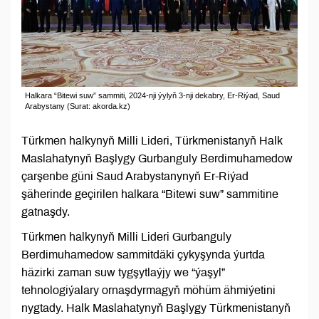
Halkara “Bitewi suw” sammiti, 2024-nji ýylyň 3-nji dekabry, Er-Riýad, Saud
Arabystany (Surat: akorda.kz)
Türkmen halkynyň Milli Lideri, Türkmenistanyň Halk
Maslahatynyň Başlygy Gurbanguly Berdimuhamedow
çarşenbe güni Saud Arabystanynyň Er-Riýad
şäherinde geçirilen halkara “Bitewi suw” sammitine
gatnaşdy.
Türkmen halkynyň Milli Lideri Gurbanguly
Berdimuhamedow sammitdäki çykyşynda ýurtda
häzirki zaman suw tygşytlaýjy we “ýaşyl”
tehnologiýalary ornaşdyrmagyň möhüm ähmiýetini
nygtady. Halk Maslahatynyň Başlygy Türkmenistanyň