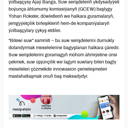
ýolbaşçysy Ajaý Banga, Suw serişdeleriň ykdysadyýeti
boýunça ählumumy komissiýanyň (GCEW) başlygy
Ýohan Rokster, döwletleriň we halkara guramalaryň,
jemgyýetçilik birleşikleriň hem-de kompaniýalaryň
ýolbaşçylary çykyş etdiler.
“Bitewi suw” sammiti – bu suw serişdelerini durnukly
dolandyrmak meselelerine bagyşlanan halkara çäredir.
Suw serişdelerini goramagyň möhüm ähmiýetine ünsi
çekmek, suw üpjünçilik we lagym suwlary bilen bagly
meseleleri çözmekde innowasion çemeleşmeleri
maslahatlaşmak onuň baş maksadydyr.