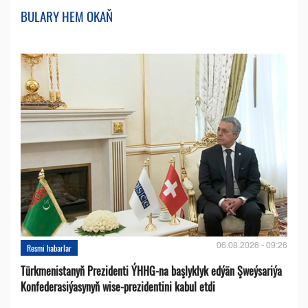
BULARY HEM OKAŇ
06.08.2026 - 09:26
Resmi habarlar
Türkmenistanyň Prezidenti ÝHHG-na başlyklyk edýän Şweýsariýa
Konfederasiýasynyň wise-prezidentini kabul etdi