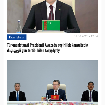
01.08.2026 - 12:04
Resmi habarlar
Türkmenistanyň Prezidenti Awazada geçiriljek konsultatiw
duşuşygyň gün tertibi bilen tanyşdyrdy