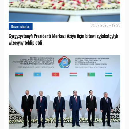
31.07.2026 - 19:23
Resmi habarlar
Gyrgyzystanyň Prezidenti Merkezi Aziýa üçin bitewi syýahatçylyk
wizasyny teklip etdi