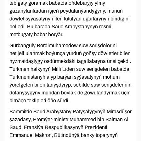
tebigaty goramak babatda öňdebaryjy ylmy
gazanylanlardan işjeň peýdalanýandygyny, munuň
döwlet syýasatynyň ileri tutulýan ugurlarynyň biridigini
belledi. Bu barada Saud Arabystanynyň resmi
metbugaty habar berýär.
Gurbanguly Berdimuhamedow suw serişdelerini
netijeli ulanmak boýunça ýurduň goňşy döwletler bilen
hyzmatdaşlygy ösdürmekdäki tagallalaryna ünsi çekdi.
Türkmen halkynyň Milli Lideri suw serişdeleri babatda
Türkmenistanyň alyp barýan syýasatynyň möhüm
ýörelgeleri bilen tanyşdyryp, sebitde suw serişdeleriniň
dolanyşygyny mundan beýläk-de gowulandyrmak üçin
birnäçe teklipleri öňe sürdi.
Sammitde Saud Arabystany Patyşalygynyň Mirasdüşer
şazadasy, Premýer-ministr Muhammed bin Salman Al
Saud, Fransiýa Respublikasynyň Prezidenti
Emmanuel Makron, Bütindünýä banky toparynyň