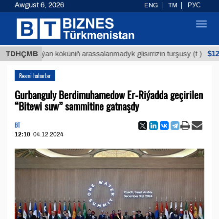
Awgust 6, 2026
ENG
TM
РУС
Toggl
navig
$12935,18
TDHÇMB
Buýan köküniň arassalanmadyk glisirrizin turşusy (t.)
Resmi habarlar
Gurbanguly Berdimuhamedow Er-Riýadda geçirilen
“Bitewi suw” sammitine gatnaşdy
BT
12:10
04.12.2024