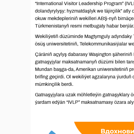
“International Visitor Leadership Program” (I
dolandyrylyşy: hyzmatdaşlyk we täjirçilik” at
okuw mekdepleriniň wekilleri ABŞ-nyň birnäçe 
Türkmenistanyň resmi metbugaty habar berýär
Wekiliýetiň düzüminde Magtymguly adyndaky T
ösüş uniwersitetiniň, Telekommunikasiýalar we in
Çäräniň açylyş dabarasy Waşington şäheriniň H
gatnaşyjylar maksatnamanyň düzümi bilen tanşy
Mundan başga-da, Amerikan uniwersitetiniň p
brifing geçirdi. Ol wekiliýet agzalaryna ýurdu
mümkinçilik berdi.
Gatnaşyjylara uzak möhletleýin gatnaşyklary 
ýardam edýän “IVLP” maksatnamasy özara aly