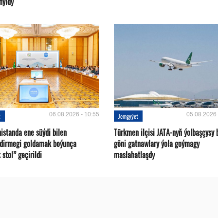
nyldy
06.08.2026 - 10:55
05.08.2026 
t
Jemgyýet
istanda ene süýdi bilen
Türkmen ilçisi JATA-nyň ýolbaşçysy 
ndirmegi goldamak boýunça
göni gatnawlary ýola goýmagy
 stol” geçirildi
maslahatlaşdy