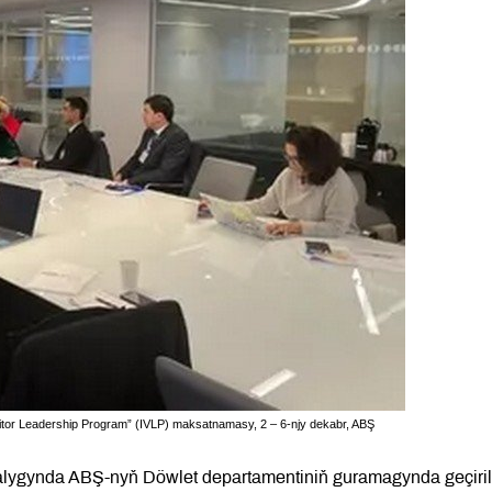
itor Leadership Program” (IVLP) maksatnamasy, 2 – 6-njy dekabr, ABŞ
aralygynda ABŞ-nyň Döwlet departamentiniň guramagynda geçiri