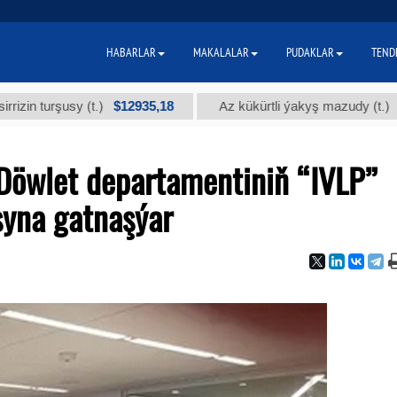
HABARLAR
MAKALALAR
PUDAKLAR
TEND
$12935,18
$300
rşusy (t.)
Az kükürtli ýakyş mazudy (t.)
Döwlet departamentiniň “IVLP”
yna gatnaşýar