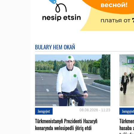
BULARY HEM OKAŇ
08.08.2026 - 11:23
Jemgyýet
Jemgyýe
Türkmenistanyň Prezidenti Hazaryň
Türkmen
kenarynda welosipedli ýöriş etdi
hasaba 