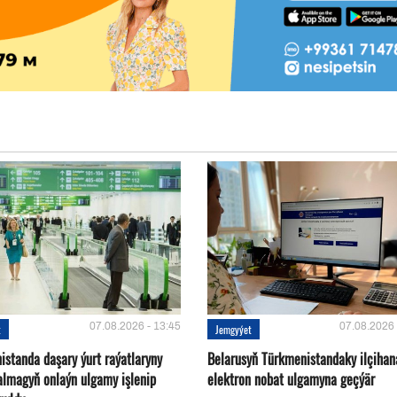
07.08.2026 - 13:45
07.08.2026 
t
Jemgyýet
istanda daşary ýurt raýatlaryny
Belarusyň Türkmenistandaky ilçihan
almagyň onlaýn ulgamy işlenip
elektron nobat ulgamyna geçýär