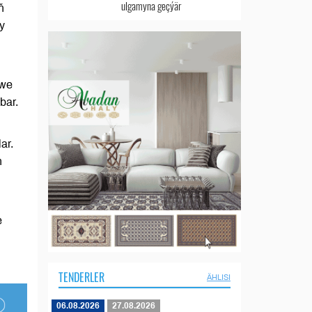
ulgamyna geçýär
ň
y
 we
bar.
ar.
n
e
TENDERLER
ÄHLISI
06.08.2026
27.08.2026