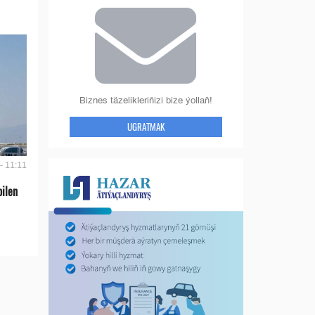
Biznes täzelikleriňizi bize ýollaň!
UGRATMAK
- 11:11
bilen