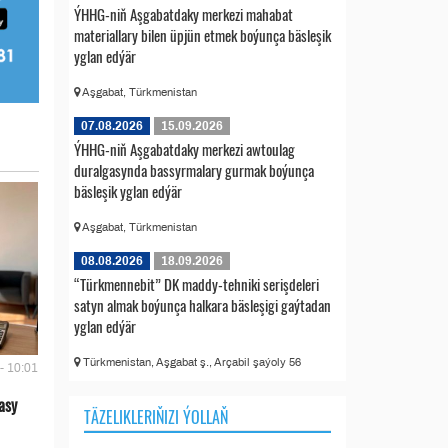
ÝHHG-niň Aşgabatdaky merkezi mahabat
materiallary bilen üpjün etmek boýunça bäsleşik
yglan edýär
Aşgabat, Türkmenistan
07.08.2026
15.09.2026
ÝHHG-niň Aşgabatdaky merkezi awtoulag
duralgasynda bassyrmalary gurmak boýunça
bäsleşik yglan edýär
Aşgabat, Türkmenistan
08.08.2026
18.09.2026
“Türkmennebit” DK maddy-tehniki serişdeleri
satyn almak boýunça halkara bäsleşigi gaýtadan
yglan edýär
Türkmenistan, Aşgabat ş., Arçabil şaýoly 56
- 10:01
asy
TÄZELIKLERIŇIZI ÝOLLAŇ