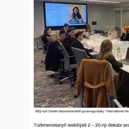
ABŞ-nyň Döwlet departamentiniň guramagyndaky “International Vis
Türkmenistanyň wekiliýeti 2 – 20-nji dekabr 