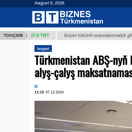
Awgust 9, 2026
37,8 ТМТ
 (kg.)
TDHÇMB
Buýan köküniň arassalanmadyk glisirrizin tu
Jemgyýet
Türkmenistan ABŞ-nyň 
alyş-çalyş maksatnamas
BT
11:12
07.12.2024