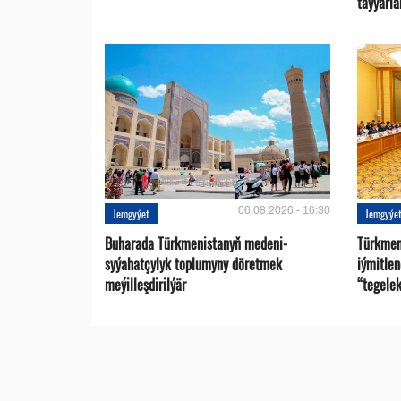
taýýarla
06.08.2026 - 16:30
Jemgyýet
Jemgyýe
Buharada Türkmenistanyň medeni-
Türkmen
syýahatçylyk toplumyny döretmek
iýmitle
meýilleşdirilýär
“tegelek