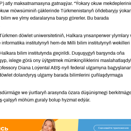
VLP) atly maksatnamasyna gatnaşýar. “Ýokary okuw mekdeplerini
ly okuw möwsüminiň çäklerinde Türkmenistanyň öňdebaryjy ýokar
bilim we ylmy edaralaryna baryp görerler. Bu barada
.
ürkmen döwlet uniwersitetiniň, Halkara ynsanperwer ylymlary
formatika institutynyň hem-de Milli bilim institutynyň wekilleri 
alkara bilim institutynda geçirildi. Duşuşygyň barşynda oňa
p, islege görä ony üýtgetmek mümkinçiliklerini maslahatlaşdyl
rofessory Diana Loýental ABŞ-nyň federal ulgamyna bagyşlana
ň döwlet dolandyryş ulgamy barada bilimlerini çuňlaşdyrmaga
ösdürmäge we ýurtlaryň arasynda özara düşünişmegi berkitmäg
ş-çalşyň möhüm guraly bolup hyzmat edýär.