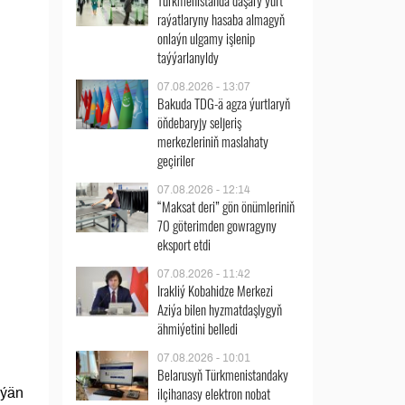
Türkmenistanda daşary ýurt
raýatlaryny hasaba almagyň
onlaýn ulgamy işlenip
taýýarlanyldy
07.08.2026 - 13:07
Bakuda TDG-ä agza ýurtlaryň
öňdebaryjy seljeriş
merkezleriniň maslahaty
geçiriler
07.08.2026 - 12:14
“Maksat deri” gön önümleriniň
70 göterimden gowragyny
eksport etdi
07.08.2026 - 11:42
Irakliý Kobahidze Merkezi
Aziýa bilen hyzmatdaşlygyň
ähmiýetini belledi
07.08.2026 - 10:01
Belarusyň Türkmenistandaky
ilçihanasy elektron nobat
lýän