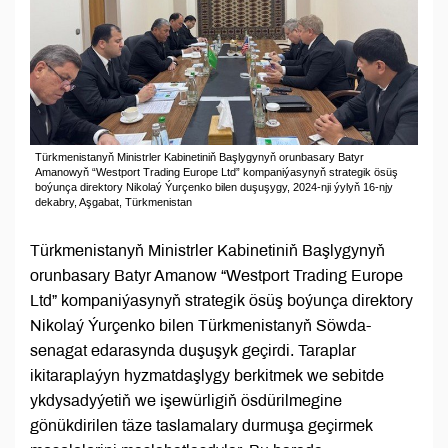
Türkmenistanyň Ministrler Kabinetiniň Başlygynyň orunbasary Batyr
Amanowyň “Westport Trading Europe Ltd” kompaniýasynyň strategik ösüş
boýunça direktory Nikolaý Ýurçenko bilen duşuşygy, 2024-nji ýylyň 16-njy
dekabry, Aşgabat, Türkmenistan
Türkmenistanyň Ministrler Kabinetiniň Başlygynyň
orunbasary Batyr Amanow “Westport Trading Europe
Ltd” kompaniýasynyň strategik ösüş boýunça direktory
Nikolaý Ýurçenko bilen Türkmenistanyň Söwda-
senagat edarasynda duşuşyk geçirdi. Taraplar
ikitaraplaýyn hyzmatdaşlygy berkitmek we sebitde
ykdysadyýetiň we işewürligiň ösdürilmegine
gönükdirilen täze taslamalary durmuşa geçirmek