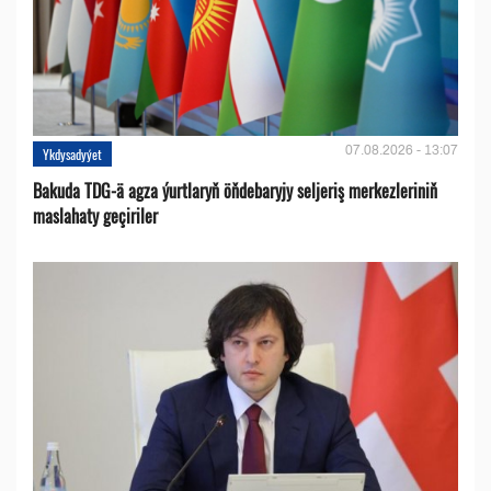
07.08.2026 - 13:07
Ykdysadyýet
Bakuda TDG-ä agza ýurtlaryň öňdebaryjy seljeriş merkezleriniň
maslahaty geçiriler