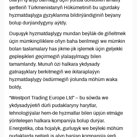
şertleriň Türkmenistanyň Hökümetiniň bu ugurdaky
hyzmatdaşlyga gyzyklanma bildirýändiginiň beýany
bolup durýandygyny aýtdy.
Duşuşyk hyzmatdaşlygy mundan beýläk-de giňeltmek
üçin mümkinçiliklere oňyn baha berilmegi we mümkin
bolan taslamalary has jikme-jik işlemek üçin geljekki
gepleşikleri geçirmegiň ylalaşylmagy bilen
tamamlandy. Munuň özi halkara ykdysady
gatnaşyklary berkitmegiň we ikitaraplaýyn
hyzmatdaşlygy ösdürmegiň ýolunda möhüm waka
boldy.
“Westport Trading Europe Ltd” – bu söwda we
ykdysadyýetiň dürli pudaklaryny harytlar,
tehnologiýalar hem-de hyzmatlar bilen üpjün etmäge
ýöriteleşen halkara kompaniýa bolup durýar.
Energetika, oba hojalyk, gurluşyk we beýleki möhüm
pudaklarda netijeli iş alyp barýan kompaniýa ýerli