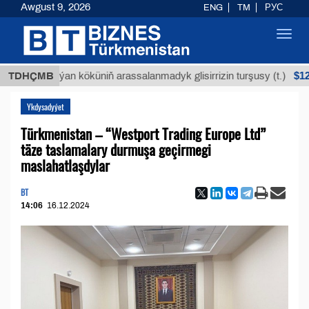
Awgust 9, 2026
ENG
TM
РУС
Toggl
navig
$12935,18
TDHÇMB
Buýan köküniň arassalanmadyk glisirrizin turşusy (t.)
Ykdysadyýet
Türkmenistan – “Westport Trading Europe Ltd”
täze taslamalary durmuşa geçirmegi
maslahatlaşdylar
BT
14:06
16.12.2024