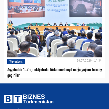
29.07.2026 - 14:34
Ykdysadyýet
Aşgabatda 1–2-nji oktýabrda Türkmenistanyň maýa goýum forumy
geçiriler