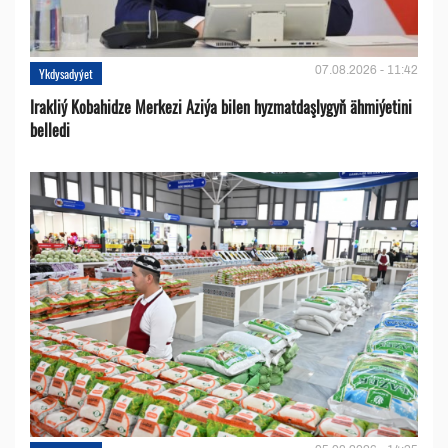
07.08.2026 - 11:42
Ykdysadyýet
Irakliý Kobahidze Merkezi Aziýa bilen hyzmatdaşlygyň ähmiýetini
belledi