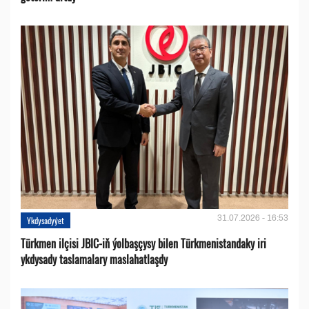
31.07.2026 - 16:53
Ykdysadyýet
Türkmen ilçisi JBIC-iň ýolbaşçysy bilen Türkmenistandaky iri
ykdysady taslamalary maslahatlaşdy