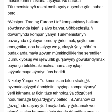
meselelerini maslahatlaşdylar. Bu barada
Türkmenistanyň resmi metbugaty duşenbe güni habar
berdi.
“Westport Trading Europe Ltd” kompaniýasy halkara
söwdasynda işjeň iş alyp barýar. Söhbetdeşligiň
dowamynda kompaniýanyň Türkmenistanyň
bazarynda eýeleýän ornuny giňeltmek, şeýle hem
energetika, oba hojalygy we gurluşyk ýaly möhüm
pudaklarda maýa goýum mümkinçiliklerine seretdiler.
Durnuklyösüş we işewürlik gurşawyny gowulandyrmak
boýunça bilelikdäki maksatnamalary işläp
taýýarlamaga aýratyn üns berildi.
Nikolaý Ýurçenko Türkmenistan bilen strategik
hyzmatdaşlygyň ähmiýetini nygtap, kompaniýanyň
ýerli kärhanalar üçin täze tehnologiýa çözgütleri
hödürlemäge taýýardygyny belledi. B.Amanow öz
gezeginde daşary ýurt maýadarlary goldamak we
olaryň iş alyp barmagy üçin ýurtda döredilen amatly