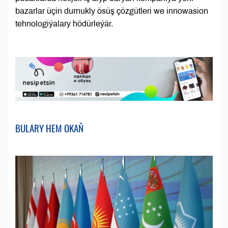
bazarlar üçin durnukly ösüş çözgütleri we innowasion
tehnologiýalary hödürleýär.
BULARY HEM OKAŇ