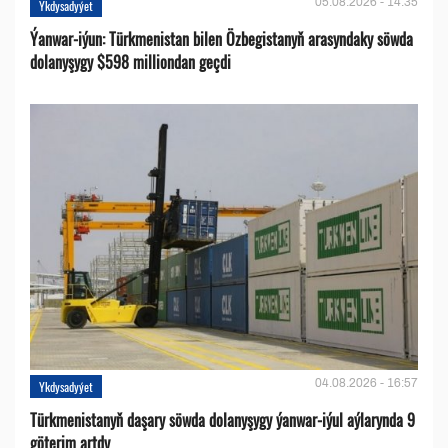
05.08.2026 - 14:35
Ykdysadyýet
Ýanwar-iýun: Türkmenistan bilen Özbegistanyň arasyndaky söwda
dolanyşygy $598 milliondan geçdi
04.08.2026 - 16:57
Ykdysadyýet
Türkmenistanyň daşary söwda dolanyşygy ýanwar-iýul aýlarynda 9
göterim artdy