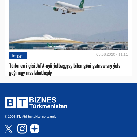
05.08.2026 - 11:11
Jemgyýet
Türkmen ilçisi JATA-nyň ýolbaşçysy bilen göni gatnawlary ýola
goýmagy maslahatlaşdy
© 2026 BT. Ähli hukuklar goralandyr.