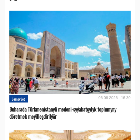
06.08.2026 - 16:30
Jemgyýet
Buharada Türkmenistanyň medeni-syýahatçylyk toplumyny
döretmek meýilleşdirilýär