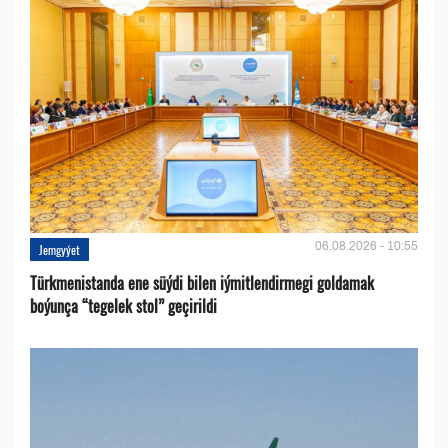
06.08.2026 - 10:55
Jemgyýet
Türkmenistanda ene süýdi bilen iýmitlendirmegi goldamak
boýunça “tegelek stol” geçirildi