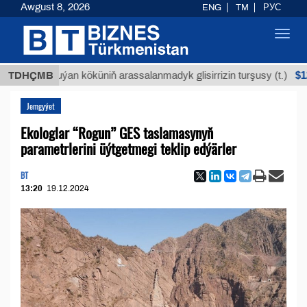
Awgust 8, 2026
ENG
TM
РУС
Toggl
navig
$12935,18
TDHÇMB
Buýan köküniň arassalanmadyk glisirrizin turşusy (t.)
Jemgyýet
Ekologlar “Rogun” GES taslamasynyň
parametrlerini üýtgetmegi teklip edýärler
BT
13:20
19.12.2024