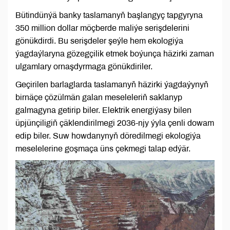
Bütindünýä banky taslamanyň başlangyç tapgyryna
350 million dollar möçberde maliýe serişdelerini
gönükdirdi. Bu serişdeler şeýle hem ekologiýa
ýagdaýlaryna gözegçilik etmek boýunça häzirki zaman
ulgamlary ornaşdyrmaga gönükdiriler.
Geçirilen barlaglarda taslamanyň häzirki ýagdaýynyň
birnäçe çözülmän galan meseleleriň saklanyp
galmagyna getirip biler. Elektrik energiýasy bilen
üpjünçiligiň çäklendirilmegi 2036-njy ýyla çenli dowam
edip biler. Suw howdanynyň döredilmegi ekologiýa
meselelerine goşmaça üns çekmegi talap edýär.