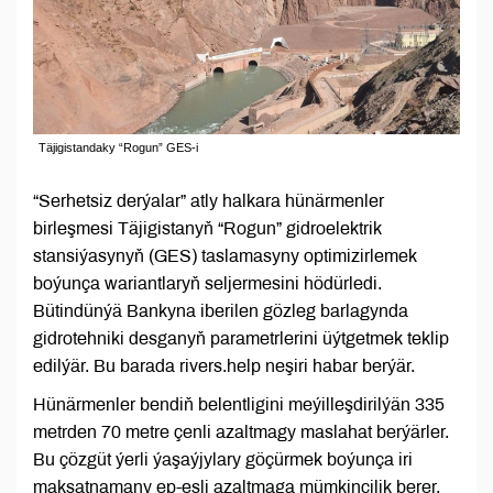
Täjigistandaky “Rogun” GES-i
“Serhetsiz derýalar” atly halkara hünärmenler
birleşmesi Täjigistanyň “Rogun” gidroelektrik
stansiýasynyň (GES) taslamasyny optimizirlemek
boýunça wariantlaryň seljermesini hödürledi.
Bütindünýä Bankyna iberilen gözleg barlagynda
gidrotehniki desganyň parametrlerini üýtgetmek teklip
edilýär. Bu barada rivers.help neşiri habar berýär.
Hünärmenler bendiň belentligini meýilleşdirilýän 335
metrden 70 metre çenli azaltmagy maslahat berýärler.
Bu çözgüt ýerli ýaşaýjylary göçürmek boýunça iri
maksatnamany ep-esli azaltmaga mümkinçilik berer.