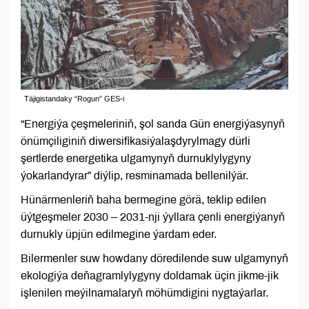
Täjigistandaky “Rogun” GES-i
“Energiýa çeşmeleriniň, şol sanda Gün energiýasynyň
önümçiliginiň diwersifikasiýalaşdyrylmagy dürli
şertlerde energetika ulgamynyň durnuklylygyny
ýokarlandyrar” diýlip, resminamada bellenilýär.
Hünärmenleriň baha bermegine görä, teklip edilen
üýtgeşmeler 2030 – 2031-nji ýyllara çenli energiýanyň
durnukly üpjün edilmegine ýardam eder.
Bilermenler suw howdany döredilende suw ulgamynyň
ekologiýa deňagramlylygyny doldamak üçin jikme-jik
işlenilen meýilnamalaryň möhümdigini nygtaýarlar.