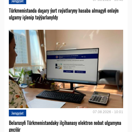
Jemgyýet
Türkmenistanda daşary ýurt raýatlaryny hasaba almagyň onlaýn
ulgamy işlenip taýýarlanyldy
07.08.2026 - 10:01
Jemgyýet
Belarusyň Türkmenistandaky ilçihanasy elektron nobat ulgamyna
geçýär