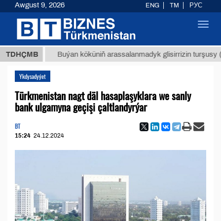
Awgust 9, 2026
ENG
TM
РУС
Toggl
navig
МТ
$12
TDHÇMB
Buýan köküniň arassalanmadyk glisirrizin turşusy (t.)
Ykdysadyýet
Türkmenistan nagt däl hasaplaşyklara we sanly
bank ulgamyna geçişi çaltlandyrýar
BT
15:24
24.12.2024