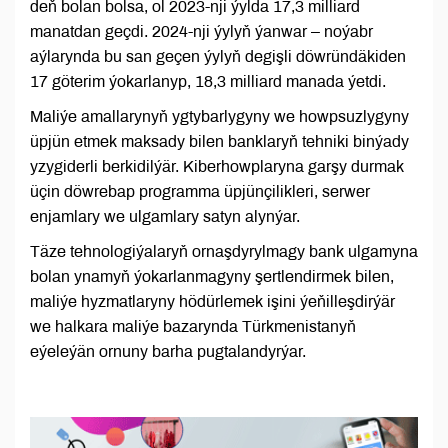
deň bolan bolsa, ol 2023-nji ýylda 17,3 milliard
manatdan geçdi. 2024-nji ýylyň ýanwar – noýabr
aýlarynda bu san geçen ýylyň degişli döwründäkiden
17 göterim ýokarlanyp, 18,3 milliard manada ýetdi.
Maliýe amallarynyň ygtybarlygyny we howpsuzlygyny
üpjün etmek maksady bilen banklaryň tehniki binýady
yzygiderli berkidilýär. Kiberhowplaryna garşy durmak
üçin döwrebap programma üpjünçilikleri, serwer
enjamlary we ulgamlary satyn alynýar.
Täze tehnologiýalaryň ornaşdyrylmagy bank ulgamyna
bolan ynamyň ýokarlanmagyny şertlendirmek bilen,
maliýe hyzmatlaryny hödürlemek işini ýeňilleşdirýär
we halkara maliýe bazarynda Türkmenistanyň
eýeleýän ornuny barha pugtalandyrýar.