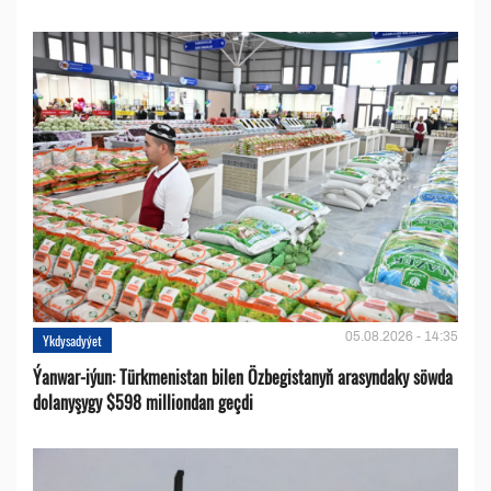
05.08.2026 - 14:35
Ykdysadyýet
Ýanwar-iýun: Türkmenistan bilen Özbegistanyň arasyndaky söwda
dolanyşygy $598 milliondan geçdi