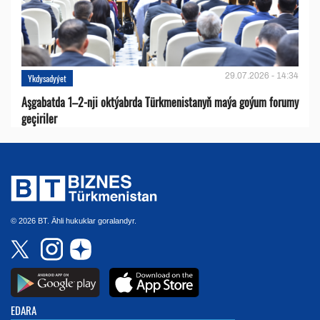
29.07.2026 - 14:34
Ykdysadyýet
Aşgabatda 1–2-nji oktýabrda Türkmenistanyň maýa goýum forumy
geçiriler
© 2026 BT. Ähli hukuklar goralandyr.
EDARA