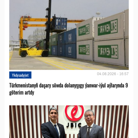
04.08.2026 - 16:57
Ykdysadyýet
Türkmenistanyň daşary söwda dolanyşygy ýanwar-iýul aýlarynda 9
göterim artdy