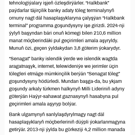
tehnologiýalary işjeň özleşdirýärler. “Halkbank”
paýdarlar täjirçilik banky adaty töleg terminalynyň
ornuny nagt däl hasaplaşyklaryna çalyşýan “Halkbank
terminal” programma goşundysyny işe girizdi. 2024-nji
ýylyň başyndan bäri onuň kömegi bilen 210,6 million
manat möçberindäki pul geçirimleri amala aşyryldy.
Munuň özi, geçen ýyldakydan 3,8 göterim ýokarydyr.
“Senagat” banky islendik ýerde we islendik wagtda
aragatnaşyk, internet, telewideniýe we jerimler üçin
tölegleri etmäge mümkinçilik berýän “Senagat töleg”
goşundysyny hödürledi. Mundan başga-da, bu ykjam
goşundy arkaly türkmen halkynyň Milli Lideriniň adyny
göterýän Haýyr-sahawat gaznasynyň hasabyna pul
geçirimleri amala aşyryp bolýar.
Bank ulgamynyň sanlylaşdyrylmagy nagt däl
hasaplaşyklaryň möçberleriniň düýpli ýokarlanmagyna
getirýär. 2013-nji ýylda bu görkeziji 4,2 million manada