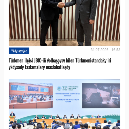
31.07.2026 - 16:53
Ykdysadyýet
Türkmen ilçisi JBIC-iň ýolbaşçysy bilen Türkmenistandaky iri
ykdysady taslamalary maslahatlaşdy