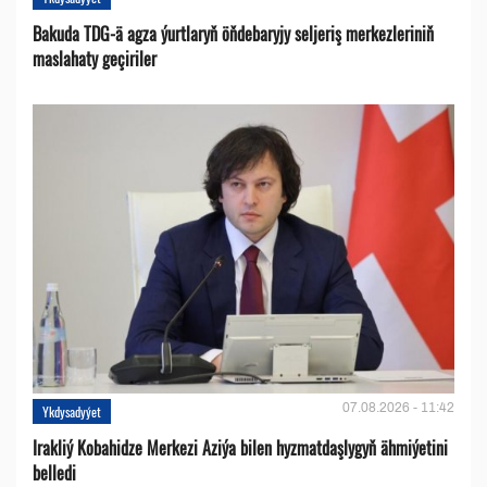
Bakuda TDG-ä agza ýurtlaryň öňdebaryjy seljeriş merkezleriniň
maslahaty geçiriler
07.08.2026 - 11:42
Ykdysadyýet
Irakliý Kobahidze Merkezi Aziýa bilen hyzmatdaşlygyň ähmiýetini
belledi