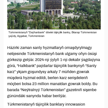
Türkmenistanyň "Daýhanbank" döwlet täjirçilik banky, Bitarap Türkmenistan
şaýoly, Aşgabat, Türkmenistan
Häzirki zaman sanly hyzmatlaryň ornaşdyrylmagy
netijesinde Türkmenistanyň bank ulgamy oňyn ösüşi
görkezip gelýär. 2024-nji ýylyň 1-nji dekabr ýagdaýyna
görä, “Halkbank” paýdarlar täjirçilik bankynyň “Sanly
karz” ykjam goşundysy arkaly 7 müňden gowrak
müşderä hyzmat edildi, berlen karz serişdeleriň
möçberi bolsa 23 million manatdan gowrak boldy. Bu
barada “Neýtralnyý Türkmenistan” gazetiniň sişenbe
günündäki sanynda habar berilýär.
Türkmenistanyň täjirçilik banklary innowasion