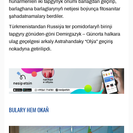
hünärmenleri iki tapgyrlyk önümi barlagdan geçirip,
barlaghana barlaglarynyň netijesi boýunça fitosanitar
şahadatnamalary berdiler.
Türkmenistandan Russiýa ter pomidorlaryň birinji
tapgyry gönüden-göni Demirgazyk – Günorta halkara
ulag geçelgesi arkaly Astrahandaky “Olýa” geçiriş
nokadyna getirilipdi.
BULARY HEM OKAŇ