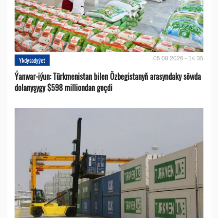
05.08.2026 - 14:35
Ykdysadyýet
Ýanwar-iýun: Türkmenistan bilen Özbegistanyň arasyndaky söwda
dolanyşygy $598 milliondan geçdi