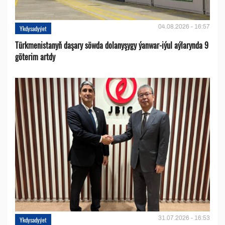
04.08.2026 - 16:57
Ykdysadyýet
Türkmenistanyň daşary söwda dolanyşygy ýanwar-iýul aýlarynda 9
göterim artdy
31.07.2026 - 16:53
Ykdysadyýet