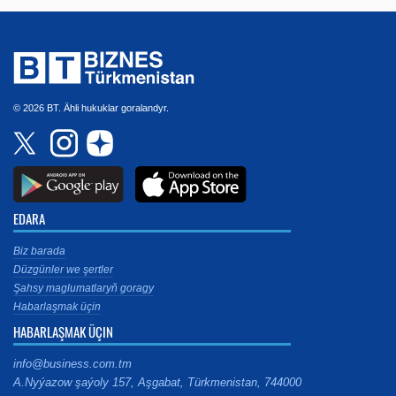
© 2026 BT. Ähli hukuklar goralandyr.
EDARA
Biz barada
Düzgünler we şertler
Şahsy maglumatlaryň goragy
Habarlaşmak üçin
HABARLAŞMAK ÜÇIN
info@business.com.tm
A.Nyýazow şaýoly 157, Aşgabat, Türkmenistan, 744000