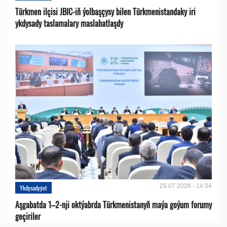
Türkmen ilçisi JBIC-iň ýolbaşçysy bilen Türkmenistandaky iri
ykdysady taslamalary maslahatlaşdy
29.07.2026 - 14:34
Ykdysadyýet
Aşgabatda 1–2-nji oktýabrda Türkmenistanyň maýa goýum forumy
geçiriler