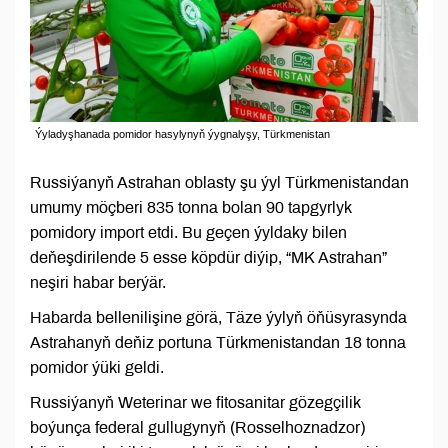
Ýyladyşhanada pomidor hasylynyň ýygnalyşy, Türkmenistan
Russiýanyň Astrahan oblasty şu ýyl Türkmenistandan
umumy möçberi 835 tonna bolan 90 tapgyrlyk
pomidory import etdi. Bu geçen ýyldaky bilen
deňeşdirilende 5 esse köpdür diýip, “MK Astrahan”
neşiri habar berýär.
Habarda bellenilişine görä, Täze ýylyň öňüsyrasynda
Astrahanyň deňiz portuna Türkmenistandan 18 tonna
pomidor ýüki geldi.
Russiýanyň Weterinar we fitosanitar gözegçilik
boýunça federal gullugynyň (Rosselhoznadzor)