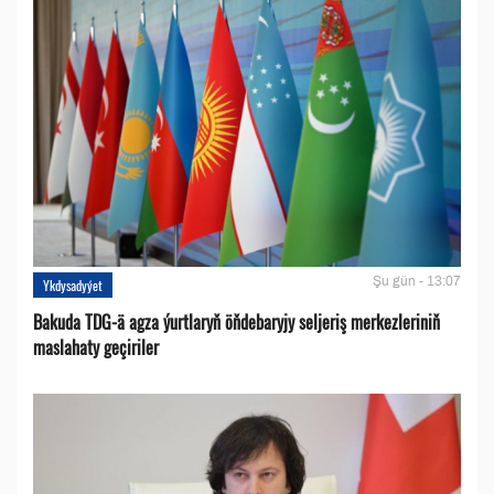
Şu gün - 13:07
Ykdysadyýet
Bakuda TDG-ä agza ýurtlaryň öňdebaryjy seljeriş merkezleriniň
maslahaty geçiriler