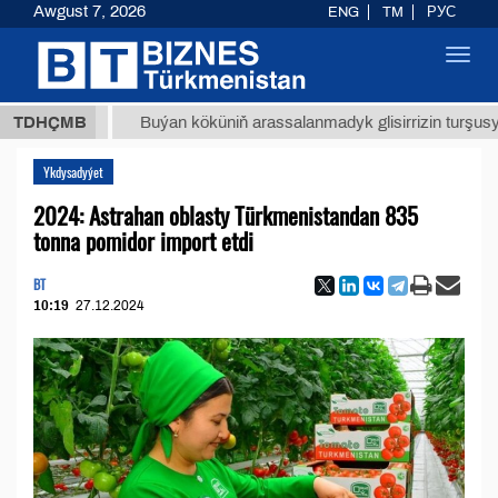
Awgust 7, 2026
ENG
TM
РУС
Toggl
navig
 ТМТ
$
TDHÇMB
Buýan köküniň arassalanmadyk glisirrizin turşusy (t.)
Ykdysadyýet
2024: Astrahan oblasty Türkmenistandan 835
tonna pomidor import etdi
BT
10:19
27.12.2024