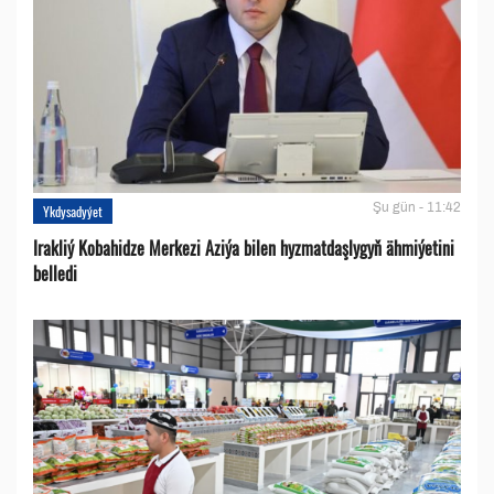
Şu gün - 11:42
Ykdysadyýet
Irakliý Kobahidze Merkezi Aziýa bilen hyzmatdaşlygyň ähmiýetini
belledi