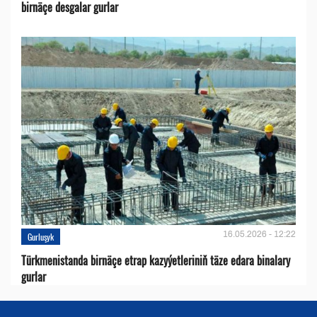
birnäçe desgalar gurlar
16.05.2026 - 12:22
Gurluşyk
Türkmenistanda birnäçe etrap kazyýetleriniň täze edara binalary
gurlar