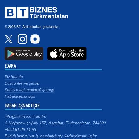
© 2026 BT. Ähli hukuklar goralandyr.
EDARA
Biz barada
Düzgünler we şertler
Şahsy maglumatlaryň goragy
Habarlaşmak üçin
HABARLAŞMAK ÜÇIN
info@business.com.tm
A.Nyýazow şaýoly 157, Aşgabat, Türkmenistan, 744000
+993 61 89 14 98
Bildirişleriňizi we iş orunlaryňyzy ýerleşdirmek üçin: