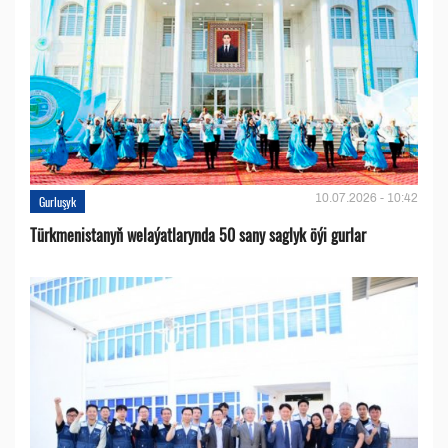
10.07.2026 - 10:42
Gurluşyk
Türkmenistanyň welaýatlarynda 50 sany saglyk öýi gurlar