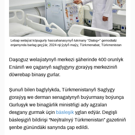
Lebap welaýat köpugurly hassahanasynyň lukmany “Dialog+” gemodializ
enjamynda barlag geçýär, 2024-nji ýylyň maýy, Türkmenabat, Türkmenistan
Daşoguz welaýatynyň merkezi şäherinde 400 orunlyk
Enäniň we çaganyň saglygyny goraýyş merkeziniň
döwrebap binasy gurlar.
Şunuň bilen baglylykda, Türkmenistanyň Saglygy
goraýyş we derman senagatynyň buýurmasy boýunça
Gurluşyk we binagärlik ministrligi ady agzalan
desgany gurmak üçin
bäsleşik
yglan edýär. Degişli
bäsleşigiň bildirişi “Neýtralnyý Türkmenistan” gazetiniň
şenbe günündäki sanynda çap edildi.