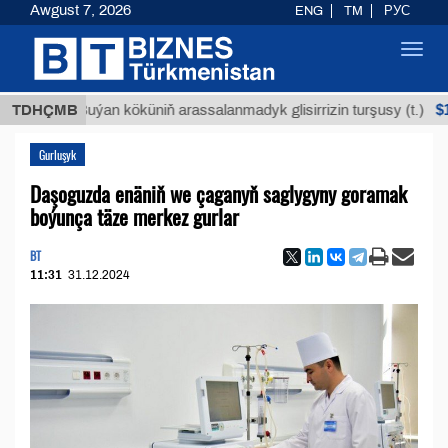
Awgust 7, 2026
ENG
TM
РУС
Toggl
navig
$12935,
TDHÇMB
Buýan köküniň arassalanmadyk glisirrizin turşusy (t.)
Gurluşyk
Daşoguzda enäniň we çaganyň saglygyny goramak
boýunça täze merkez gurlar
BT
11:31
31.12.2024