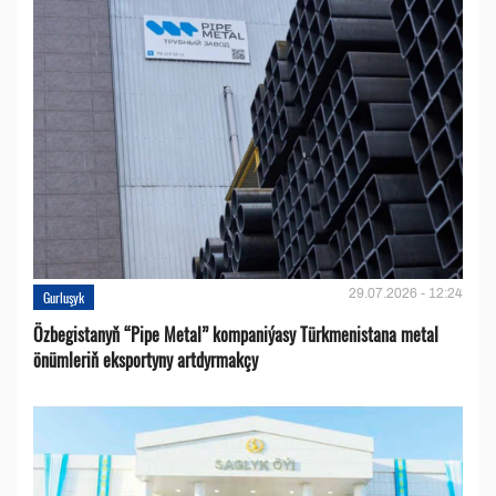
29.07.2026 - 12:24
Gurluşyk
Özbegistanyň “Pipe Metal” kompaniýasy Türkmenistana metal
önümleriň eksportyny artdyrmakçy