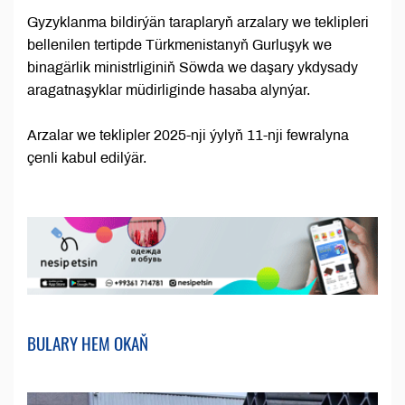
Gyzyklanma bildirýän taraplaryň arzalary we teklipleri
bellenilen tertipde Türkmenistanyň Gurluşyk we
binagärlik ministrliginiň Söwda we daşary ykdysady
aragatnaşyklar müdirliginde hasaba alynýar.
Arzalar we teklipler 2025-nji ýylyň 11-nji fewralyna
çenli kabul edilýär.
BULARY HEM OKAŇ