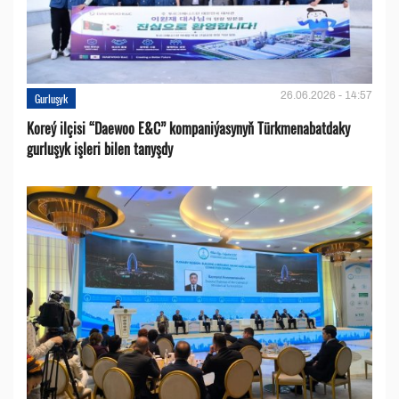
26.06.2026 - 14:57
Gurluşyk
Koreý ilçisi “Daewoo E&C” kompaniýasynyň Türkmenabatdaky
gurluşyk işleri bilen tanyşdy