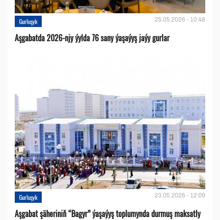
25.05.2026 - 10:48
Gurluşyk
Aşgabatda 2026-njy ýylda 76 sany ýaşaýyş jaýy gurlar
23.05.2026 - 12:09
Gurluşyk
Aşgabat şäheriniň “Bagyr” ýaşaýyş toplumynda durmuş maksatly