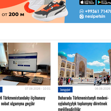
07.08.2026 - 10:01
06.08.2026 
t
Jemgyýet
yň Türkmenistandaky ilçihanasy
Buharada Türkmenistanyň medeni-
n nobat ulgamyna geçýär
syýahatçylyk toplumyny döretmek
meýilleşdirilýär