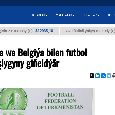
HABARLAR
MAKALALAR
PUDAKLAR
TEND
$12935,18
$300
turşusy (t.)
Az kükürtli ýakyş mazudy (t.)
 we Belgiýa bilen futbol
lygyny giňeldýär