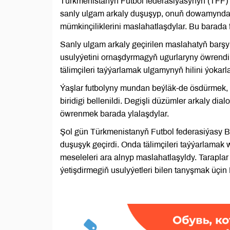
Türkmenistanyň Futbol federasiýasynyň (TFF) 
sanly ulgam arkaly duşuşyp, onuň dowamynda 
mümkinçiliklerini maslahatlaşdylar. Bu barada
Sanly ulgam arkaly geçirilen maslahatyň barş
usulyýetini ornaşdyrmagyň ugurlaryny öwrendi
tälimçileri taýýarlamak ulgamynyň hilini ýokar
Ýaşlar futbolyny mundan beýläk-de ösdürmek, 
biridigi bellenildi. Degişli düzümler arkaly d
öwrenmek barada ylalaşdylar.
Şol gün Türkmenistanyň Futbol federasiýasy Be
duşuşyk geçirdi. Onda tälimçileri taýýarlamak
meseleleri ara alnyp maslahatlaşyldy. Taraplar
ýetişdirmegiň usulyýetleri bilen tanyşmak üçi