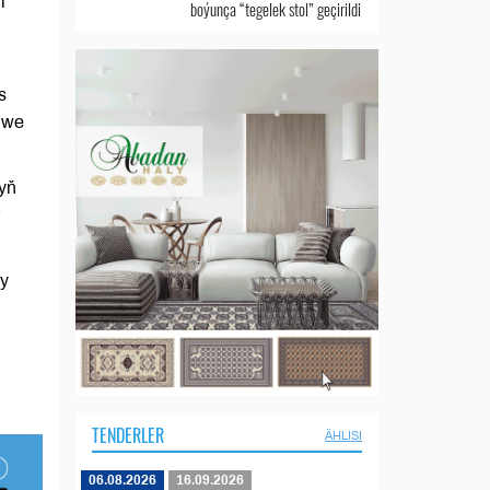
i
boýunça “tegelek stol” geçirildi
s
 we
nyň
ly
TENDERLER
ÄHLISI
06.08.2026
16.09.2026