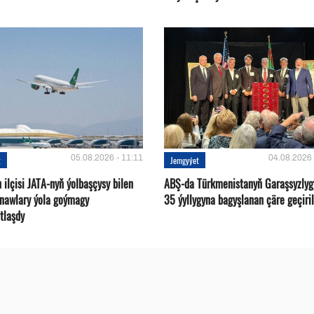
05.08.2026 - 11:11
04.08.2026 
t
Jemgyýet
ilçisi JATA-nyň ýolbaşçysy bilen
ABŞ-da Türkmenistanyň Garaşsyzlyg
tnawlary ýola goýmagy
35 ýyllygyna bagyşlanan çäre geçiril
tlaşdy