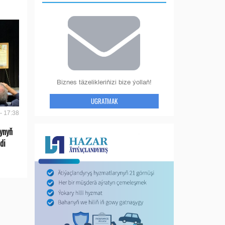
Biznes täzelikleriňizi bize ýollaň!
UGRATMAK
- 17:38
ynyň
di