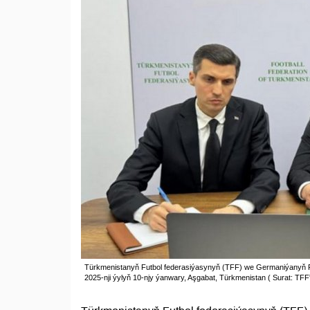
Türkmenistanyň Futbol federasiýasynyň (TFF) we Germaniýanyň Futb
2025-nji ýylyň 10-njy ýanwary, Aşgabat, Türkmenistan ( Surat: TFF