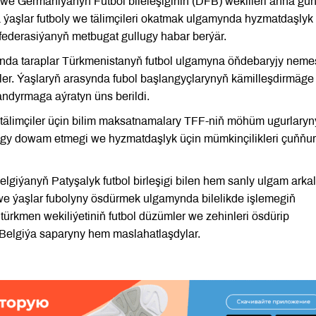
we Germaniýanyň Futbol bileleşiginiň (DFB) wekilleri anna gün
ýaşlar futboly we tälimçileri okatmak ulgamynda hyzmatdaşlyk
 federasiýanyň metbugat gullugy habar berýär.
ynda taraplar Türkmenistanyň futbol ulgamyna öňdebaryjy neme
ler. Ýaşlaryň arasynda fubol başlangyçlarynyň kämilleşdirmäge
landyrmaga aýratyn üns berildi.
tälimçiler üçin bilim maksatnamalary TFF-niň möhüm ugurlary
ialogy dowam etmegi we hyzmatdaşlyk üçin mümkinçilikleri çuňňur
lgiýanyň Patyşalyk futbol birleşigi bilen hem sanly ulgam arka
 we ýaşlar fubolyny ösdürmek ulgamynda bilelikde işlemegiň
 türkmen wekiliýetiniň futbol düzümler we zehinleri ösdürip
n Belgiýa saparyny hem maslahatlaşdylar.