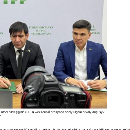
ol bileleşiginiň (DFB) wekilleriniň arasynda sanly ulgam arkaly duşuşyk,
”