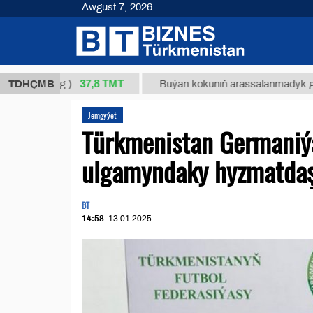
Awgust 7, 2026
37,8 ТМТ
4/1 (kg.)
TDHÇMB
Buýan köküniň arassalanmadyk glisirrizin 
Jemgyýet
Türkmenistan Germaniýa
ulgamyndaky hyzmatdaş
BT
14:58
13.01.2025