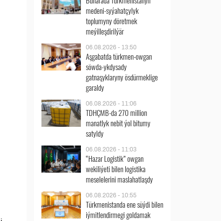
Buharada Türkmenistanyň
medeni-syýahatçylyk
toplumyny döretmek
meýilleşdirilýär
06.08.2026 - 13:50
Aşgabatda türkmen-owgan
söwda-ykdysady
gatnaşyklaryny ösdürmeklige
garaldy
06.08.2026 - 11:06
TDHÇMB-da 270 million
manatlyk nebit ýol bitumy
satyldy
06.08.2026 - 11:03
“Hazar Logistik” owgan
wekiliýeti bilen logistika
meselelerini maslahatlaşdy
06.08.2026 - 10:55
Türkmenistanda ene süýdi bilen
iýmitlendirmegi goldamak