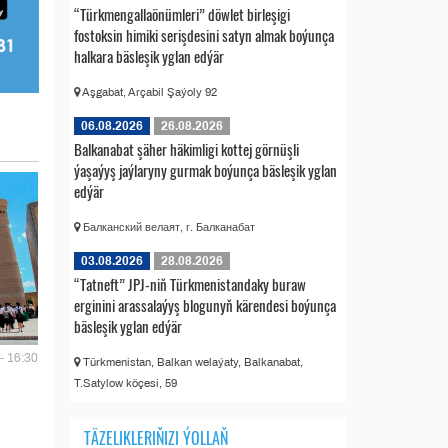
“Türkmengallaönümleri” döwlet birleşigi
fostoksin himiki serişdesini satyn almak boýunça
halkara bäsleşik yglan edýär
Aşgabat, Arçabil Şaýoly 92
06.08.2026
26.08.2026
Balkanabat şäher häkimligi kottej görnüşli
ýaşaýyş jaýlaryny gurmak boýunça bäsleşik yglan
edýär
Балканский велаят, г. Балканабат
03.08.2026
28.08.2026
“Tatneft” JPJ-niň Türkmenistandaky buraw
erginini arassalaýyş blogunyň kärendesi boýunça
bäsleşik yglan edýär
- 16:30
Türkmenistan, Balkan welaýaty, Balkanabat,
T.Satylow köçesi, 59
TÄZELIKLERIŇIZI ÝOLLAŇ