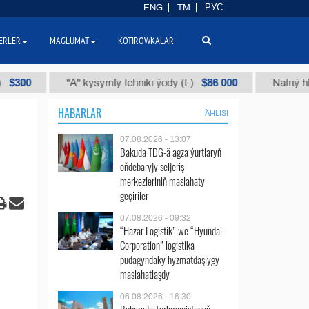
ENG
TM
РУС
ERLER
MAGLUMAT
KOTIROWKALAR
$86 000
"А" kysymly tehniki ýody (t.)
Natriý hlorly (n
HABARLAR
ÄHLISI
07.08.2026 - 13:07
Bakuda TDG-ä agza ýurtlaryň
öňdebaryjy seljeriş
merkezleriniň maslahaty
geçiriler
07.08.2026 - 09:32
“Hazar Logistik” we “Hyundai
Corporation” logistika
pudagyndaky hyzmatdaşlygy
maslahatlaşdy
06.08.2026 - 16:30