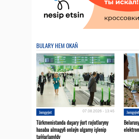
BULARY HEM OKAŇ
07.08.2026 - 13:45
Jemgyýet
Jemgyýe
Türkmenistanda daşary ýurt raýatlaryny
Belarus
hasaba almagyň onlaýn ulgamy işlenip
elektro
taýýarlanyldy