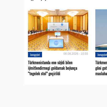
06.08.2026 - 10:55
Jemgyýet
Jemgyýe
Türkmenistanda ene süýdi bilen
Türkmen 
iýmitlendirmegi goldamak boýunça
göni ga
“tegelek stol” geçirildi
maslaha