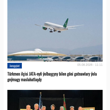
05.08.2026 - 11:11
Jemgyýet
Türkmen ilçisi JATA-nyň ýolbaşçysy bilen göni gatnawlary ýola
goýmagy maslahatlaşdy