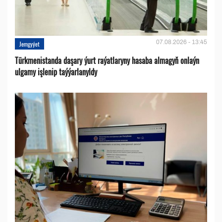
07.08.2026 - 13:45
Jemgyýet
Türkmenistanda daşary ýurt raýatlaryny hasaba almagyň onlaýn
ulgamy işlenip taýýarlanyldy