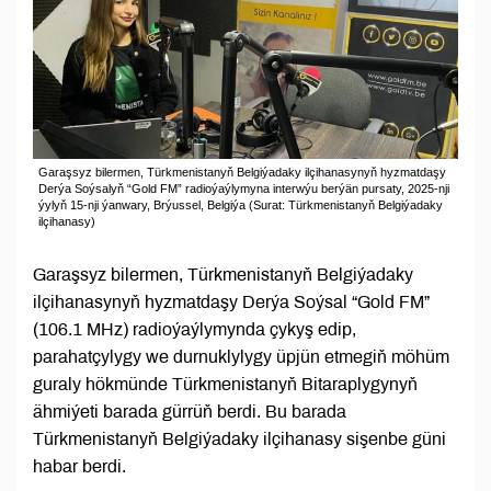
Garaşsyz bilermen, Türkmenistanyň Belgiýadaky ilçihanasynyň hyzmatdaşy
Derýa Soýsalyň “Gold FM” radioýaýlymyna interwýu berýän pursaty, 2025-nji
ýylyň 15-nji ýanwary, Brýussel, Belgiýa (Surat: Türkmenistanyň Belgiýadaky
ilçihanasy)
Garaşsyz bilermen, Türkmenistanyň Belgiýadaky
ilçihanasynyň hyzmatdaşy Derýa Soýsal “Gold FM”
(106.1 MHz) radioýaýlymynda çykyş edip,
parahatçylygy we durnuklylygy üpjün etmegiň möhüm
guraly hökmünde Türkmenistanyň Bitaraplygynyň
ähmiýeti barada gürrüň berdi. Bu barada
Türkmenistanyň Belgiýadaky ilçihanasy sişenbe güni
habar berdi.