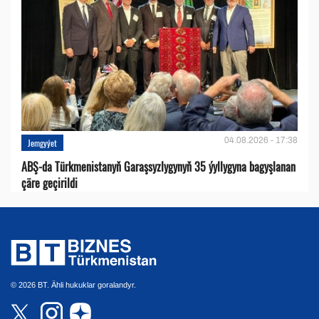
04.08.2026 - 17:38
Jemgyýet
ABŞ-da Türkmenistanyň Garaşsyzlygynyň 35 ýyllygyna bagyşlanan
çäre geçirildi
© 2026 BT. Ähli hukuklar goralandyr.