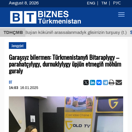
Awgust 8, 2026
ENG
TM
РУС
Toggl
navig
$12935,
TDHÇMB
Buýan köküniň arassalanmadyk glisirrizin turşusy (t.)
Jemgyýet
Garaşsyz bilermen: Türkmenistanyň Bitaraplygy –
parahatçylygy, durnuklylygy üpjün etmegiň möhüm
guraly
BT
14:03
16.01.2025