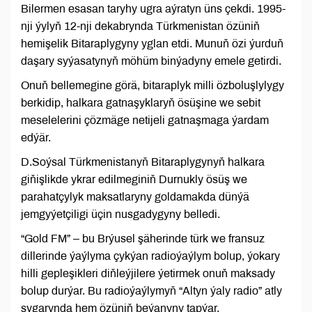
Bilermen esasan taryhy ugra aýratyn üns çekdi. 1995-
nji ýylyň 12-nji dekabrynda Türkmenistan özüniň
hemişelik Bitaraplygyny yglan etdi. Munuň özi ýurduň
daşary syýasatynyň möhüm binýadyny emele getirdi.
Onuň bellemegine görä, bitaraplyk milli özboluşlylygy
berkidip, halkara gatnaşyklaryň ösüşine we sebit
meselelerini çözmäge netijeli gatnaşmaga ýardam
edýär.
D.Soýsal Türkmenistanyň Bitaraplygynyň halkara
giňişlikde ykrar edilmeginiň Durnukly ösüş we
parahatçylyk maksatlaryny goldamakda dünýä
jemgyýetçiligi üçin nusgadygyny belledi.
“Gold FM” – bu Brýusel şäherinde türk we fransuz
dillerinde ýaýlyma çykýan radioýaýlym bolup, ýokary
hilli gepleşikleri diňleýjilere ýetirmek onuň maksady
bolup durýar. Bu radioýaýlymyň “Altyn ýaly radio” atly
şygarynda hem özüniň beýanyny tapýar.