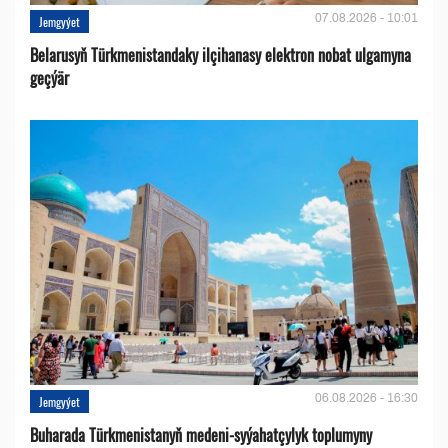
07.08.2026 - 10:01
Jemgyýet
Belarusyň Türkmenistandaky ilçihanasy elektron nobat ulgamyna
geçýär
06.08.2026 - 16:30
Jemgyýet
Buharada Türkmenistanyň medeni-syýahatçylyk toplumyny