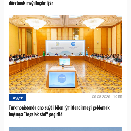
döretmek meýilleşdirilýär
06.08.2026 - 10:55
Jemgyýet
Türkmenistanda ene süýdi bilen iýmitlendirmegi goldamak
boýunça “tegelek stol” geçirildi