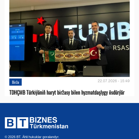
22.07.2026 - 15:49
Birža
TDHÇMB Türkiýäniň haryt biržasy bilen hyzmatdaşlygy ösdürýär
© 2026 BT. Ähli hukuklar goralandyr.