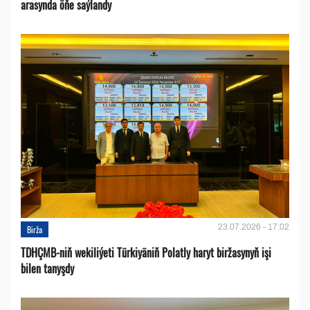
arasynda öňe saýlandy
23.07.2026 - 17:02
Birža
TDHÇMB-niň wekiliýeti Türkiyäniň Polatly haryt biržasynyň işi
bilen tanyşdy