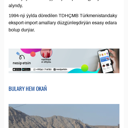
alyndy.
1994-nji ýylda döredilen TDHÇMB Türkmenistandaky
eksport-import amallary düzgünleşdirýän esasy edara
bolup durýar.
BULARY HEM OKAŇ