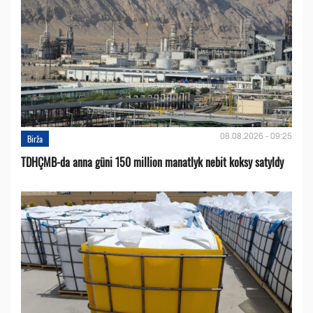
08.08.2026 - 09:25
Birža
TDHÇMB-da anna güni 150 million manatlyk nebit koksy satyldy