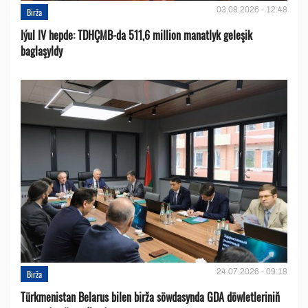
03.08.2026 - 12:48
Birža
Iýul IV hepde: TDHÇMB-da 511,6 million manatlyk geleşik
baglaşyldy
24.07.2026 - 09:18
Birža
Türkmenistan Belarus bilen birža söwdasynda GDA döwletleriniň