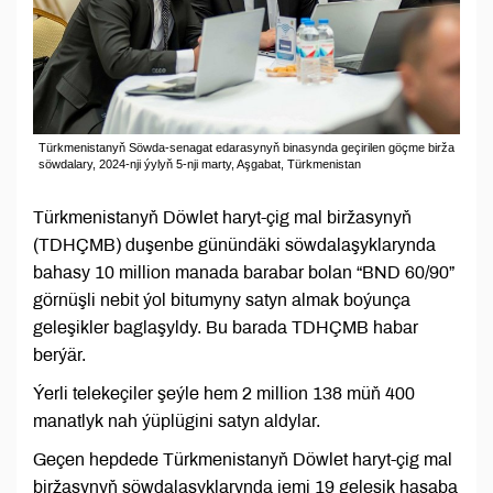
Türkmenistanyň Söwda-senagat edarasynyň binasynda geçirilen göçme birža
söwdalary, 2024-nji ýylyň 5-nji marty, Aşgabat, Türkmenistan
Türkmenistanyň Döwlet haryt-çig mal biržasynyň
(TDHÇMB) duşenbe günündäki söwdalaşyklarynda
bahasy 10 million manada barabar bolan “BND 60/90”
görnüşli nebit ýol bitumyny satyn almak boýunça
geleşikler baglaşyldy. Bu barada TDHÇMB habar
berýär.
Ýerli telekeçiler şeýle hem 2 million 138 müň 400
manatlyk nah ýüplügini satyn aldylar.
Geçen hepdede Türkmenistanyň Döwlet haryt-çig mal
biržasynyň söwdalaşyklarynda jemi 19 geleşik hasaba