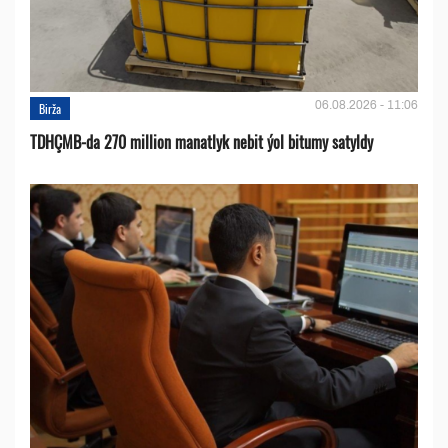
06.08.2026 - 11:06
Birža
TDHÇMB-da 270 million manatlyk nebit ýol bitumy satyldy