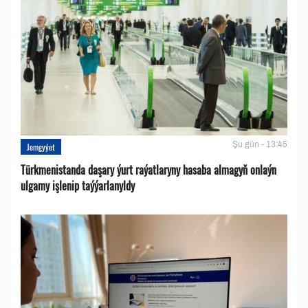
Şu gün - 13:45
Jemgyýet
Türkmenistanda daşary ýurt raýatlaryny hasaba almagyň onlaýn
ulgamy işlenip taýýarlanyldy