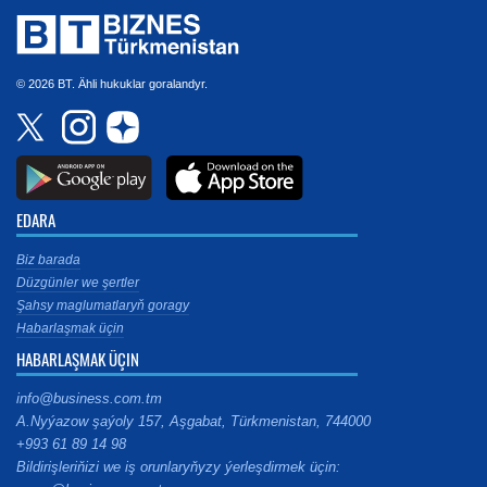
© 2026 BT. Ähli hukuklar goralandyr.
EDARA
Biz barada
Düzgünler we şertler
Şahsy maglumatlaryň goragy
Habarlaşmak üçin
HABARLAŞMAK ÜÇIN
info@business.com.tm
A.Nyýazow şaýoly 157, Aşgabat, Türkmenistan, 744000
+993 61 89 14 98
Bildirişleriňizi we iş orunlaryňyzy ýerleşdirmek üçin: