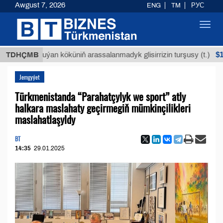
Awgust 7, 2026
ENG
TM
РУС
Toggl
navig
$12935,1
TDHÇMB
Buýan köküniň arassalanmadyk glisirrizin turşusy (t.)
Jemgyýet
Türkmenistanda “Parahatçylyk we sport” atly
halkara maslahaty geçirmegiň mümkinçilikleri
maslahatlaşyldy
BT
14:35
29.01.2025