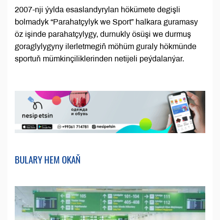
2007-nji ýylda esaslandyrylan hökümete degişli
bolmadyk “Parahatçylyk we Sport” halkara guramasy
öz işinde parahatçylygy, durnukly ösüşi we durmuş
goraglylygyny ilerletmegiň möhüm guraly hökmünde
sportuň mümkinçiliklerinden netijeli peýdalanýar.
BULARY HEM OKAŇ