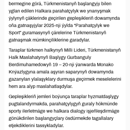
bermegine görä, Türkmenistanyň başlangyjy bilen
yglan edilen Halkara parahatçylyk we ynanyşmak
ýylynyň çäklerinde geçirilen gepleşikleriň dowamynda
oňa gatnaşyjylar 2025-nji ýylda “Parahatçylyk we
Sport” guramasynyň çärelerine Türkmenistanyň
gatnaşmak mümkinçiliklerine garadylar.
Taraplar türkmen halkynyň Milli Lideri, Türkmenistanyň
Halk Maslahatynyň Başlygy Gurbanguly
Berdimuhamedowyň 19 – 20-nji ýanwarda Monako
Knýazlygyna amala aşyran saparynyň dowamynda
gazanylan ylalaşyklary durmuşa geçirmek meselelerini
hem ara alyp maslahatlaşdylar.
Gepleşikleriň jemleri boýunça taraplar hyzmatdaşlygy
pugtalandyrmakda, parahatçylygyň guraly hökmünde
sporty ilerletmäge we halkara dialogy işjeňleşdirmäge
gönükdirilen başlangyçlary ösdürmekde tagallalary
etjekdiklerini tassykladylar.