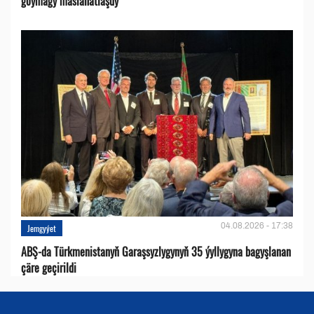
goýmagy maslahatlaşdy
04.08.2026 - 17:38
Jemgyýet
ABŞ-da Türkmenistanyň Garaşsyzlygynyň 35 ýyllygyna bagyşlanan
çäre geçirildi