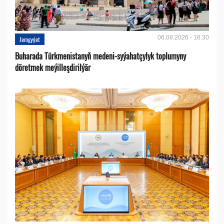
06.08.2026 - 16:30
Jemgyýet
Buharada Türkmenistanyň medeni-syýahatçylyk toplumyny
döretmek meýilleşdirilýär