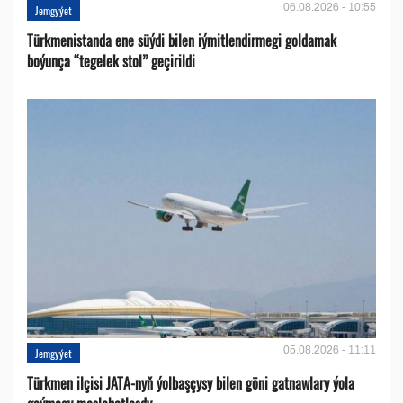
06.08.2026 - 10:55
Jemgyýet
Türkmenistanda ene süýdi bilen iýmitlendirmegi goldamak
boýunça “tegelek stol” geçirildi
05.08.2026 - 11:11
Jemgyýet
Türkmen ilçisi JATA-nyň ýolbaşçysy bilen göni gatnawlary ýola