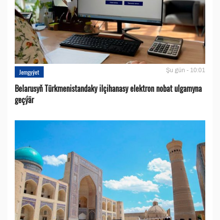
Şu gün - 10:01
Jemgyýet
Belarusyň Türkmenistandaky ilçihanasy elektron nobat ulgamyna
geçýär