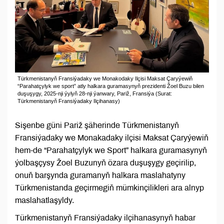
Türkmenistanyň Fransiýadaky we Monakodaky Ilçisi Maksat Çaryýewiň
“Parahatçylyk we sport” atly halkara guramasynyň prezidenti Žoel Buzu bilen
duşuşygy, 2025-nji ýylyň 28-nji ýanwary, Pariž, Fransiýa (Surat:
Türkmenistanyň Fransiýadaky Ilçihanasy)
Sişenbe güni Pariž şäherinde Türkmenistanyň
Fransiýadaky we Monakadaky ilçisi Maksat Çaryýewiň
hem-de “Parahatçylyk we Sport” halkara guramasynyň
ýolbaşçysy Žoel Buzunyň özara duşuşygy geçirilip,
onuň barşynda guramanyň halkara maslahatyny
Türkmenistanda geçirmegiň mümkinçilikleri ara alnyp
maslahatlaşyldy.
Türkmenistanyň Fransiýadaky ilçihanasynyň habar