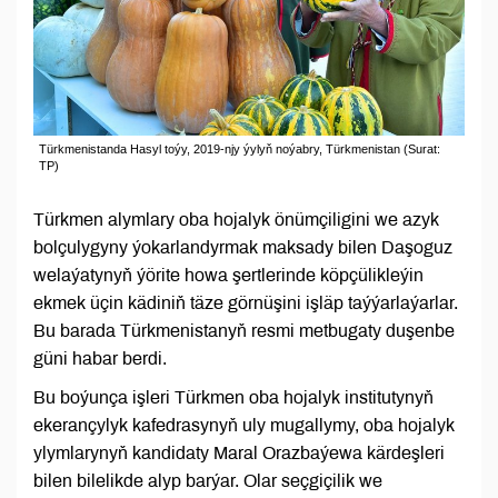
Türkmenistanda Hasyl toýy, 2019-njy ýylyň noýabry, Türkmenistan (Surat:
TP)
Türkmen alymlary oba hojalyk önümçiligini we azyk
bolçulygyny ýokarlandyrmak maksady bilen Daşoguz
welaýatynyň ýörite howa şertlerinde köpçülikleýin
ekmek üçin kädiniň täze görnüşini işläp taýýarlaýarlar.
Bu barada Türkmenistanyň resmi metbugaty duşenbe
güni habar berdi.
Bu boýunça işleri Türkmen oba hojalyk institutynyň
ekerançylyk kafedrasynyň uly mugallymy, oba hojalyk
ylymlarynyň kandidaty Maral Orazbaýewa kärdeşleri
bilen bilelikde alyp barýar. Olar seçgiçilik we