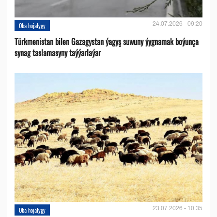
24.07.2026 - 09:20
Oba hojalygy
Türkmenistan bilen Gazagystan ýagyş suwuny ýygnamak boýunça
synag taslamasyny taýýarlaýar
23.07.2026 - 10:35
Oba hojalygy