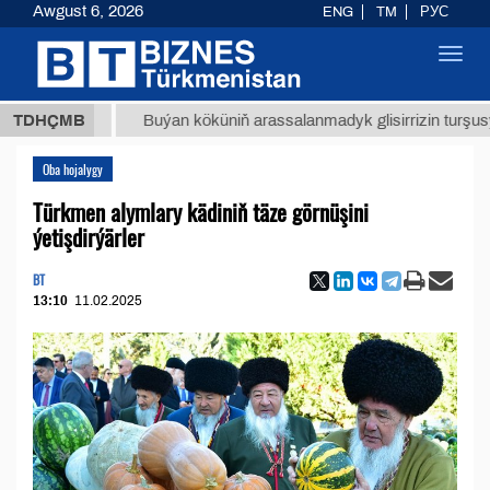
Awgust 6, 2026
ENG
TM
РУС
Toggl
navig
 ТМТ
$
TDHÇMB
Buýan köküniň arassalanmadyk glisirrizin turşusy (t.)
Oba hojalygy
Türkmen alymlary kädiniň täze görnüşini
ýetişdirýärler
BT
13:10
11.02.2025