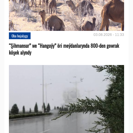
03.08.2026 - 11:33
Oba hojalygy
“Şihmansur” we “Hanguýy” öri meýdanlarynda 800-den gowrak
köşek alyndy