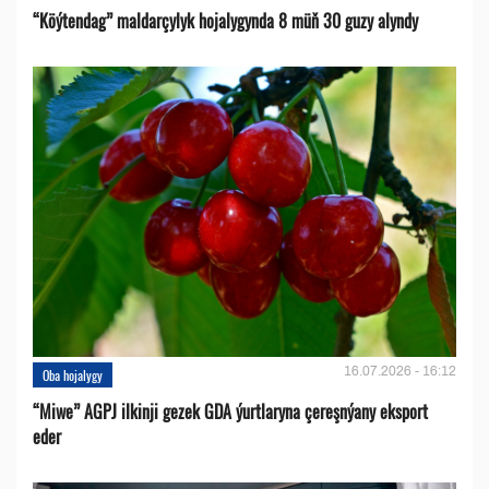
“Köýtendag” maldarçylyk hojalygynda 8 müň 30 guzy alyndy
16.07.2026 - 16:12
Oba hojalygy
“Miwe” AGPJ ilkinji gezek GDA ýurtlaryna çereşnýany eksport
eder