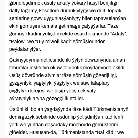
gibridleşdirmek usuly arkaly ýokary hasyl berijiligi,
datly tagamy, kesellere durnuklylygy we dürli toprak
şertlerine gowy uýgunlaşýanlygy bilen tapawutlanýan
ekin görnüşini kemala getirmäge çalyşýarlar. Täze
görnüşli kädini ýetişdirmekde esas hökmünde “Adaty”,
“Palow” we “Uly miweli kädi” görnüşlerinden
peýdalanylýar.
Çaknyşdyrma netijesinde iki ýylyň dowamynda alnan
tohumlar institutyň okuw-tejribelik meýdanynda ekildi.
Ösüş döwründe alymlar täze görnüşiň gögerijiligi,
gyzgynlyk, ýagtylyk, ýagtylyk we suw talaplary,
çyglylyk derejesi we bişip ýetişmek ýaly
aýratynlyklaryna gözegçilik etdiler.
Üstünlikli bolan ýagdaýynda täze kädi Türkmenistanyň
demirgazyk sebitinde ösdürilip ýetişdirilýän kädileriň
ýerli we ýurtdan daşardaky möçberde görnüşlerini
giňelder. Hususan-da, Türkmenistanda “Bal kädi” we