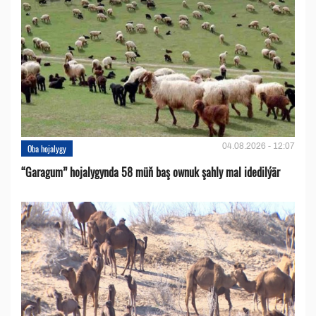
04.08.2026 - 12:07
Oba hojalygy
“Garagum” hojalygynda 58 müň baş ownuk şahly mal idedilýär