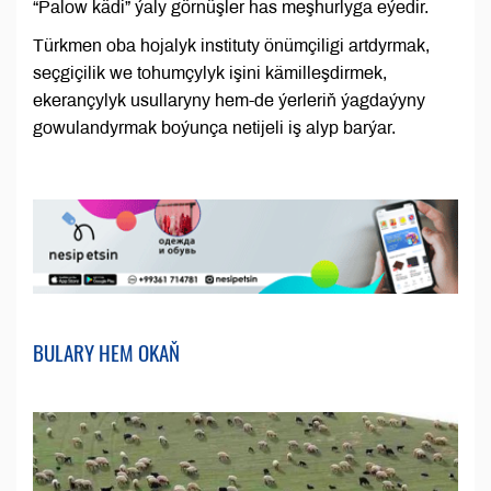
“Palow kädi” ýaly görnüşler has meşhurlyga eýedir.
Türkmen oba hojalyk instituty önümçiligi artdyrmak,
seçgiçilik we tohumçylyk işini kämilleşdirmek,
ekerançylyk usullaryny hem-de ýerleriň ýagdaýyny
gowulandyrmak boýunça netijeli iş alyp barýar.
BULARY HEM OKAŇ