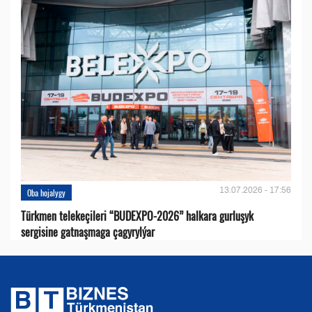
13.07.2026 - 17:56
Oba hojalygy
Türkmen telekeçileri “BUDEXPO-2026” halkara gurluşyk
sergisine gatnaşmaga çagyrylýar