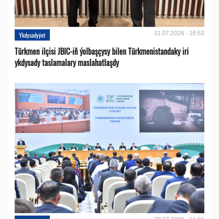
31.07.2026 - 16:53
Ykdysadyýet
Türkmen ilçisi JBIC-iň ýolbaşçysy bilen Türkmenistandaky iri
ykdysady taslamalary maslahatlaşdy