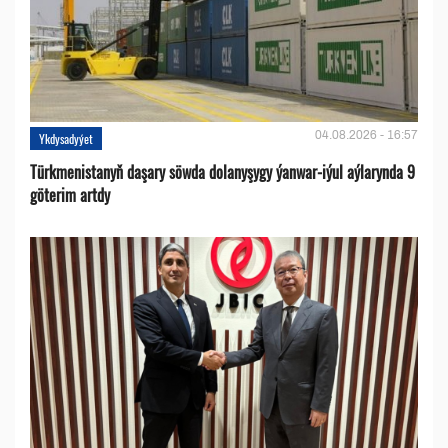
04.08.2026 - 16:57
Ykdysadyýet
Türkmenistanyň daşary söwda dolanyşygy ýanwar-iýul aýlarynda 9
göterim artdy