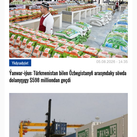
05.08.2026 - 14:35
Ykdysadyýet
Ýanwar-iýun: Türkmenistan bilen Özbegistanyň arasyndaky söwda
dolanyşygy $598 milliondan geçdi