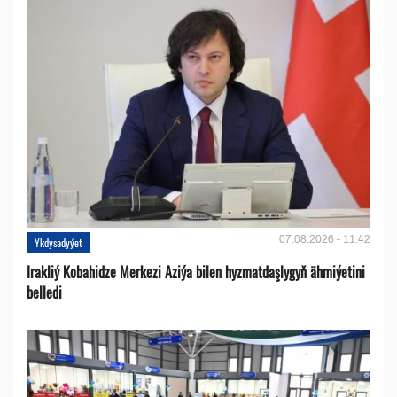
07.08.2026 - 11:42
Ykdysadyýet
Irakliý Kobahidze Merkezi Aziýa bilen hyzmatdaşlygyň ähmiýetini
belledi