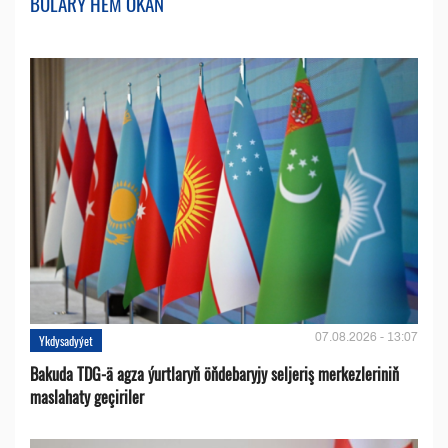
BULARY HEM OKAŇ
07.08.2026 - 13:07
Ykdysadyýet
Bakuda TDG-ä agza ýurtlaryň öňdebaryjy seljeriş merkezleriniň
maslahaty geçiriler