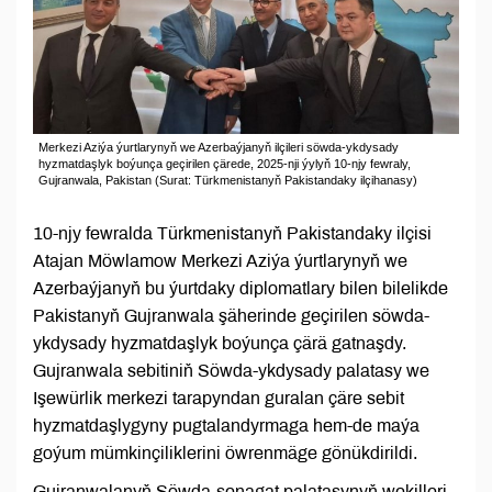
Merkezi Aziýa ýurtlarynyň we Azerbaýjanyň ilçileri söwda-ykdysady
hyzmatdaşlyk boýunça geçirilen çärede, 2025-nji ýylyň 10-njy fewraly,
Gujranwala, Pakistan (Surat: Türkmenistanyň Pakistandaky ilçihanasy)
10-njy fewralda Türkmenistanyň Pakistandaky ilçisi
Atajan Möwlamow Merkezi Aziýa ýurtlarynyň we
Azerbaýjanyň bu ýurtdaky diplomatlary bilen bilelikde
Pakistanyň Gujranwala şäherinde geçirilen söwda-
ykdysady hyzmatdaşlyk boýunça çärä gatnaşdy.
Gujranwala sebitiniň Söwda-ykdysady palatasy we
Işewürlik merkezi tarapyndan guralan çäre sebit
hyzmatdaşlygyny pugtalandyrmaga hem-de maýa
goýum mümkinçiliklerini öwrenmäge gönükdirildi.
Gujranwalanyň Söwda-senagat palatasynyň wekilleri