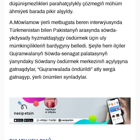
düşünişmezlikleri parahatçylykly çözmegiň möhüm
ähmiýeti barada pikir alşyldy.
A.Möwlamow ýerli metbugata beren interwýusynda
Türkmenistan bilen Pakistanyň arasynda söwda-
ykdysady hyzmatdaşlygy ösdürmek üçin uly
mümkinçilikleriň bardygyny belledi. Şeýle hem ilçiler
Gujranwalanyň Söwda-senagat palatasynyň
ýanyndaky Söwdany ösdürmek merkeziniň açylyşyna
gatnaşdylar, “Gujranwalada öndürildi” atly sergä
gatnaşyp, ýerli önümleri synladylar.