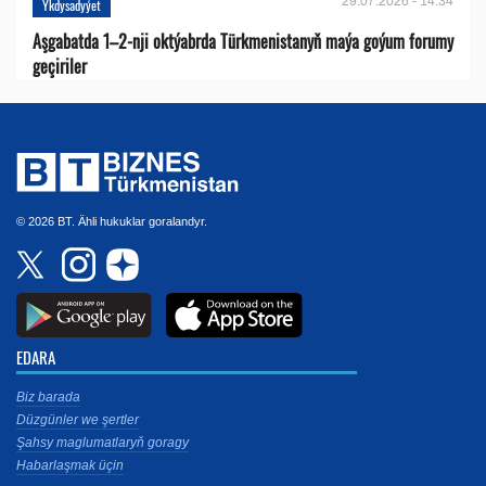
29.07.2026 - 14:34
Ykdysadyýet
Aşgabatda 1–2-nji oktýabrda Türkmenistanyň maýa goýum forumy
geçiriler
© 2026 BT. Ähli hukuklar goralandyr.
EDARA
Biz barada
Düzgünler we şertler
Şahsy maglumatlaryň goragy
Habarlaşmak üçin