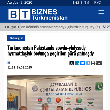
Awgust 8, 2026
ENG
TM
РУС
Toggl
navig
$12935,18
Buýan köküniň arassalanmadyk glisirrizin turşusy (t.)
TDHÇMB
Ykdysadyýet
Türkmenistan Pakistanda söwda-ykdysady
hyzmatdaşlyk boýunça geçirilen çärä gatnaşdy
BT
11:23
14.02.2025