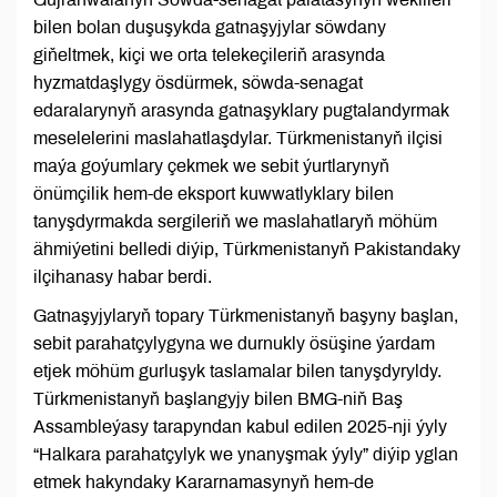
bilen bolan duşuşykda gatnaşyjylar söwdany
giňeltmek, kiçi we orta telekeçileriň arasynda
hyzmatdaşlygy ösdürmek, söwda-senagat
edaralarynyň arasynda gatnaşyklary pugtalandyrmak
meselelerini maslahatlaşdylar. Türkmenistanyň ilçisi
maýa goýumlary çekmek we sebit ýurtlarynyň
önümçilik hem-de eksport kuwwatlyklary bilen
tanyşdyrmakda sergileriň we maslahatlaryň möhüm
ähmiýetini belledi diýip, Türkmenistanyň Pakistandaky
ilçihanasy habar berdi.
Gatnaşyjylaryň topary Türkmenistanyň başyny başlan,
sebit parahatçylygyna we durnukly ösüşine ýardam
etjek möhüm gurluşyk taslamalar bilen tanyşdyryldy.
Türkmenistanyň başlangyjy bilen BMG-niň Baş
Assambleýasy tarapyndan kabul edilen 2025-nji ýyly
“Halkara parahatçylyk we ynanyşmak ýyly” diýip yglan
etmek hakyndaky Kararnamasynyň hem-de