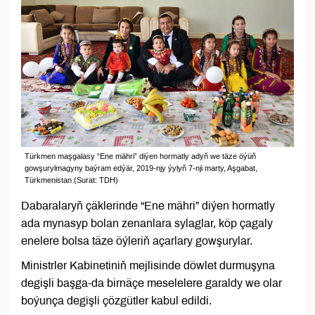
Türkmen maşgalasy “Ene mähri” diýen hormatly adyň we täze öýüň
gowşurylmagyny baýram edýär, 2019-njy ýylyň 7-nji marty, Aşgabat,
Türkmenistan (Surat: TDH)
Dabaralaryň çäklerinde “Ene mähri” diýen hormatly
ada mynasyp bolan zenanlara sylaglar, köp çagaly
enelere bolsa täze öýleriň açarlary gowşurylar.
Ministrler Kabinetiniň mejlisinde döwlet durmuşyna
degişli başga-da birnäçe meselelere garaldy we olar
boýunça degişli çözgütler kabul edildi.