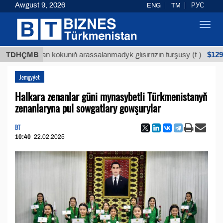
Awgust 9, 2026
ENG
TM
РУС
Toggl
navig
$12935,18
Buýan köküniň arassalanmadyk glisirrizin turşusy (t.)
TDHÇMB
Jemgyýet
Halkara zenanlar güni mynasybetli Türkmenistanyň
zenanlaryna pul sowgatlary gowşurylar
BT
10:40
22.02.2025