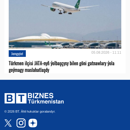
05.08.2026 - 11:11
Jemgyýet
Türkmen ilçisi JATA-nyň ýolbaşçysy bilen göni gatnawlary ýola
goýmagy maslahatlaşdy
© 2026 BT. Ähli hukuklar goralandyr.