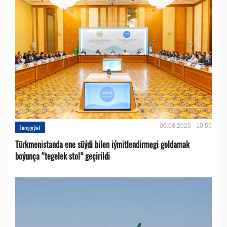
06.08.2026 - 10:55
Jemgyýet
Türkmenistanda ene süýdi bilen iýmitlendirmegi goldamak
boýunça “tegelek stol” geçirildi