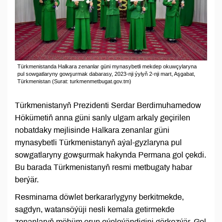
Türkmenistanda Halkara zenanlar güni mynasybetli mekdep okuwçylaryna
pul sowgatlaryny gowşurmak dabarasy, 2023-nji ýylyň 2-nji mart, Aşgabat,
Türkmenistan (Surat: turkmenmetbugat.gov.tm)
Türkmenistanyň Prezidenti Serdar Berdimuhamedow
Hökümetiň anna güni sanly ulgam arkaly geçirilen
nobatdaky mejlisinde Halkara zenanlar güni
mynasybetli Türkmenistanyň aýal-gyzlaryna pul
sowgatlaryny gowşurmak hakynda Permana gol çekdi.
Bu barada Türkmenistanyň resmi metbugaty habar
berýär.
Resminama döwlet berkararlygyny berkitmekde,
sagdyn, watansöýüji nesli kemala getirmekde
zenanlaryň möhüm orun eýeleýändigini görkezýär. Gol