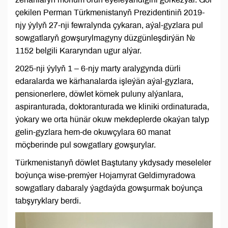
çekilen Perman Türkmenistanyň Prezidentiniň 2019-
njy ýylyň 27-nji fewralynda çykaran, aýal-gyzlara pul
sowgatlaryň gowşurylmagyny düzgünleşdirýän №
1152 belgili Kararyndan ugur alýar.
2025-nji ýylyň 1 – 6-njy marty aralygynda dürli
edaralarda we kärhanalarda işleýän aýal-gyzlara,
pensionerlere, döwlet kömek puluny alýanlara,
aspiranturada, doktoranturada we kliniki ordinaturada,
ýokary we orta hünär okuw mekdeplerde okaýan talyp
gelin-gyzlara hem-de okuwçylara 60 manat
möçberinde pul sowgatlary gowşurylar.
Türkmenistanyň döwlet Baştutany ykdysady meseleler
boýunça wise-premýer Hojamyrat Geldimyradowa
sowgatlary dabaraly ýagdaýda gowşurmak boýunça
tabşyryklary berdi.