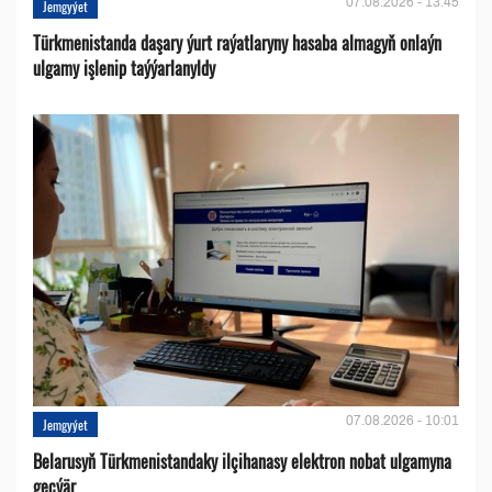
07.08.2026 - 13:45
Jemgyýet
Türkmenistanda daşary ýurt raýatlaryny hasaba almagyň onlaýn
ulgamy işlenip taýýarlanyldy
07.08.2026 - 10:01
Jemgyýet
Belarusyň Türkmenistandaky ilçihanasy elektron nobat ulgamyna
geçýär