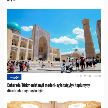
06.08.2026 - 16:30
Jemgyýet
Buharada Türkmenistanyň medeni-syýahatçylyk toplumyny
döretmek meýilleşdirilýär