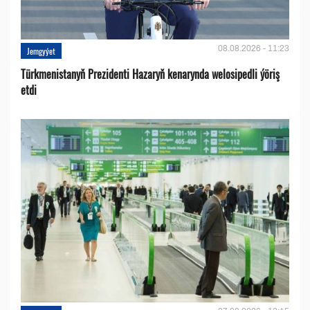
08.08.2026 - 11:23
Jemgyýet
Türkmenistanyň Prezidenti Hazaryň kenarynda welosipedli ýöriş
etdi