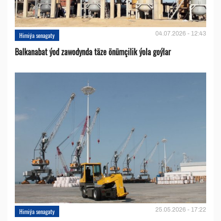
04.07.2026 - 12:43
Himiýa senagaty
Balkanabat ýod zawodynda täze önümçilik ýola goýlar
25.05.2026 - 17:22
Himiýa senagaty