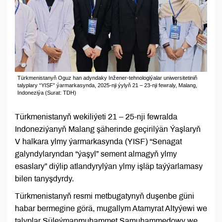
Türkmenistanyň Oguz han adyndaky Inžener-tehnologiýalar uniwersitetiniň
talyplary “YISF” ýarmarkasynda, 2025-nji ýylyň 21 – 23-nji fewraly, Malang,
Indoneziýa (Surat: TDH)
Türkmenistanyň wekiliýeti 21 – 25-nji fewralda
Indoneziýanyň Malang şäherinde geçirilýän Ýaşlaryň
V halkara ylmy ýarmarkasynda (YISF) “Senagat
galyndylaryndan “ýaşyl” sement almagyň ylmy
esaslary” diýlip atlandyrylýan ylmy işläp taýýarlamasy
bilen tanyşdyrdy.
Türkmenistanyň resmi metbugatynyň duşenbe güni
habar bermegine görä, mugallym Atamyrat Altyýewi we
talyplar Süleýmanmuhammet Şamuhammedowy we