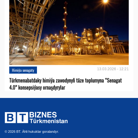
13.03.2026 - 12:21
Himiýa senagaty
Türkmenabatdaky himiýa zawodynyň täze toplumyna “Senagat
4.0” konsepsiýasy ornaşdyrylar
© 2026 BT. Ähli hukuklar goralandyr.