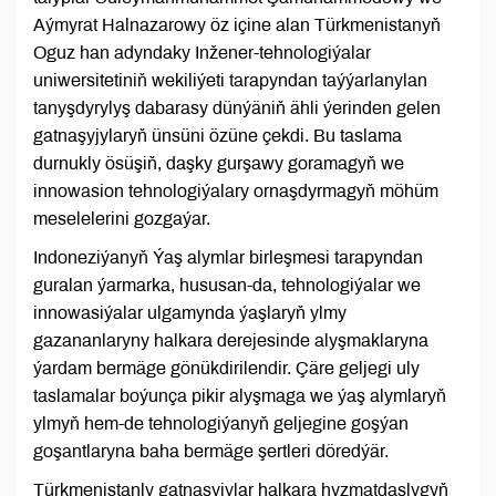
Aýmyrat Halnazarowy öz içine alan Türkmenistanyň
Oguz han adyndaky Inžener-tehnologiýalar
uniwersitetiniň wekiliýeti tarapyndan taýýarlanylan
tanyşdyrylyş dabarasy dünýäniň ähli ýerinden gelen
gatnaşyjylaryň ünsüni özüne çekdi. Bu taslama
durnukly ösüşiň, daşky gurşawy goramagyň we
innowasion tehnologiýalary ornaşdyrmagyň möhüm
meselelerini gozgaýar.
Indoneziýanyň Ýaş alymlar birleşmesi tarapyndan
guralan ýarmarka, hususan-da, tehnologiýalar we
innowasiýalar ulgamynda ýaşlaryň ylmy
gazananlaryny halkara derejesinde alyşmaklaryna
ýardam bermäge gönükdirilendir. Çäre geljegi uly
taslamalar boýunça pikir alyşmaga we ýaş alymlaryň
ylmyň hem-de tehnologiýanyň geljegine goşýan
goşantlaryna baha bermäge şertleri döredýär.
Türkmenistanly gatnaşyjylar halkara hyzmatdaşlygyň