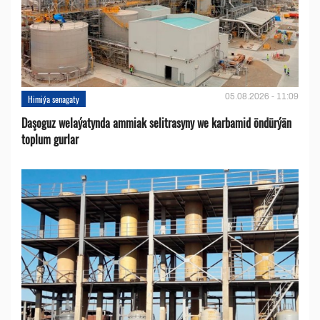
05.08.2026 - 11:09
Himiýa senagaty
Daşoguz welaýatynda ammiak selitrasyny we karbamid öndürýän
toplum gurlar