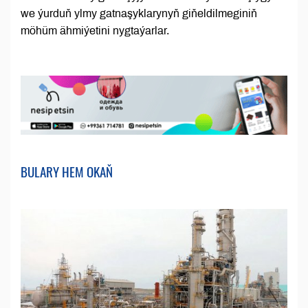
we ýurduň ylmy gatnaşyklarynyň giňeldilmeginiň
möhüm ähmiýetini nygtaýarlar.
BULARY HEM OKAŇ