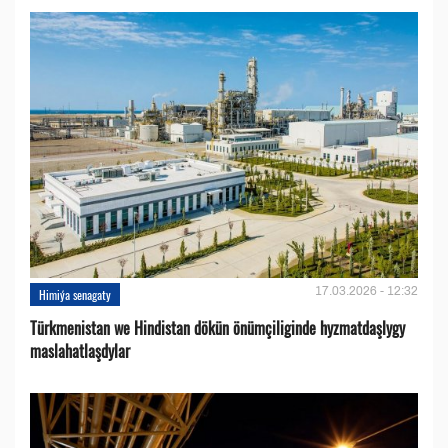
17.03.2026 - 12:32
Himiýa senagaty
Türkmenistan we Hindistan dökün önümçiliginde hyzmatdaşlygy
maslahatlaşdylar