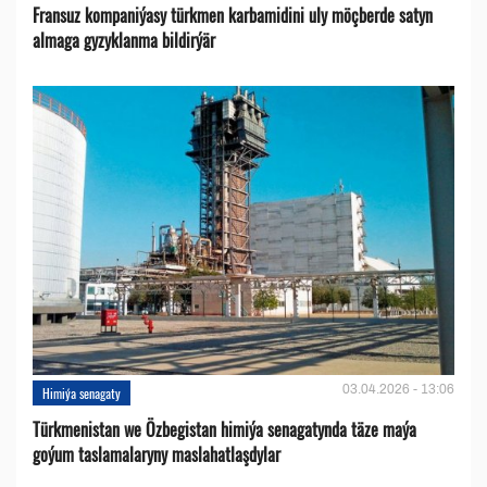
Fransuz kompaniýasy türkmen karbamidini uly möçberde satyn
almaga gyzyklanma bildirýär
03.04.2026 - 13:06
Himiýa senagaty
Türkmenistan we Özbegistan himiýa senagatynda täze maýa
goýum taslamalaryny maslahatlaşdylar