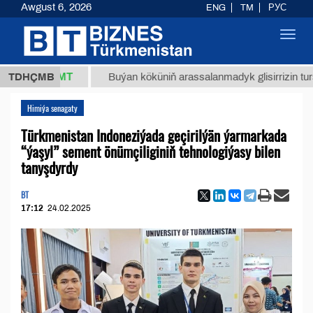
Awgust 6, 2026
ENG
TM
РУС
Toggl
navig
37,8 ТМТ
TDHÇMB
Buýan köküniň arassalanmadyk glisirrizin turşusy (t
Himiýa senagaty
Türkmenistan Indoneziýada geçirilýän ýarmarkada
“ýaşyl” sement önümçiliginiň tehnologiýasy bilen
tanyşdyrdy
BT
17:12
24.02.2025