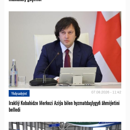
07.08.2026 - 11:42
Ykdysadyýet
Irakliý Kobahidze Merkezi Aziýa bilen hyzmatdaşlygyň ähmiýetini
belledi