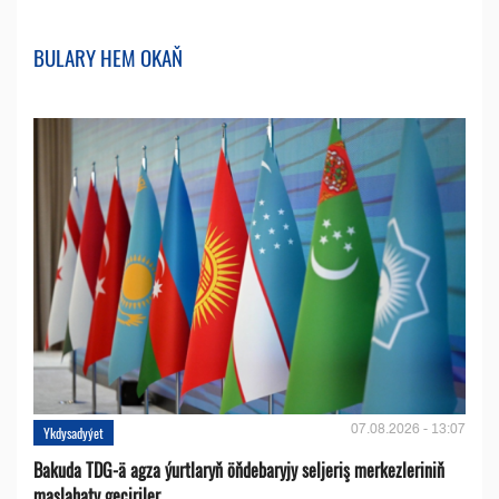
BULARY HEM OKAŇ
07.08.2026 - 13:07
Ykdysadyýet
Bakuda TDG-ä agza ýurtlaryň öňdebaryjy seljeriş merkezleriniň
maslahaty geçiriler