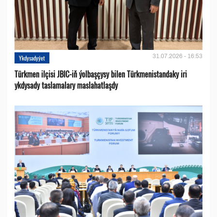
31.07.2026 - 16:53
Ykdysadyýet
Türkmen ilçisi JBIC-iň ýolbaşçysy bilen Türkmenistandaky iri
ykdysady taslamalary maslahatlaşdy