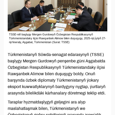
TSSE-niň başlygy Mergen Gurdowyň Özbegistan Respublikasynyň
Türkmenistandaky ilçisi Rawşanbek Alimow bilen duşuşygy, 2025-nji ýylyň 27-
nji fewraly, Aşgabat, Türkmenistan (Surat: TSSE)
Türkmenistanyň Söwda-senagat edarasynyň (TSSE)
başlygy Mergen Gurdowyň penşenbe güni Aşgabatda
Özbegistan Respublikasynyň Türkmenistandaky ilçisi
Rawşanbek Alimow bilen duşuşygy boldy. Onuň
barşynda özbek diplomaty Türkmenistanyň ýokary
eksport kuwwatlyklarynyň bardygyny nygtap, ýurtlaryň
arasynda bilelikdäki kärhanalary döretmegi teklip etdi.
Taraplar hyzmatdaşlygyň geljegini ara alyp
maslahatlaşmak bilen, Türkmenistanyň we
Özbegistanyň goňşy sebitleriniň arasynda işewürlik