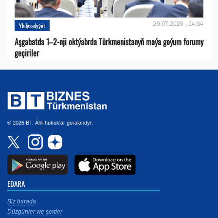
29.07.2026 - 14:34
Ykdysadyýet
Aşgabatda 1–2-nji oktýabrda Türkmenistanyň maýa goýum forumy
geçiriler
© 2026 BT. Ähli hukuklar goralandyr.
EDARA
Biz barada
Düzgünler we şertler