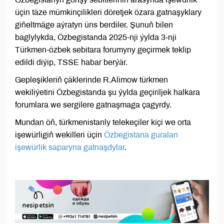
üçin täze mümkinçilikleri döretjek özara gatnaşyklary
giňeltmäge aýratyn üns berdiler. Şunuň bilen
baglylykda, Özbegistanda 2025-nji ýylda 3-nji
Türkmen-özbek sebitara forumyny geçirmek teklip
edildi diýip, TSSE habar berýär.
Gepleşikleriň çäklerinde R.Alimow türkmen
wekiliýetini Özbegistanda şu ýylda geçiriljek halkara
forumlara we sergilere gatnaşmaga çagyrdy.
Mundan öň, türkmenistanly telekeçiler kiçi we orta
işewürligiň wekilleri üçin
Özbegistana guralan
işewürlik saparyna gatnaşdylar
.