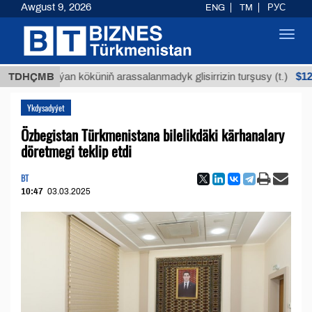
Awgust 9, 2026
ENG
TM
РУС
Toggl
navig
$12935,18
TDHÇMB
Buýan köküniň arassalanmadyk glisirrizin turşusy (t.)
Ykdysadyýet
Özbegistan Türkmenistana bilelikdäki kärhanalary
döretmegi teklip etdi
BT
10:47
03.03.2025