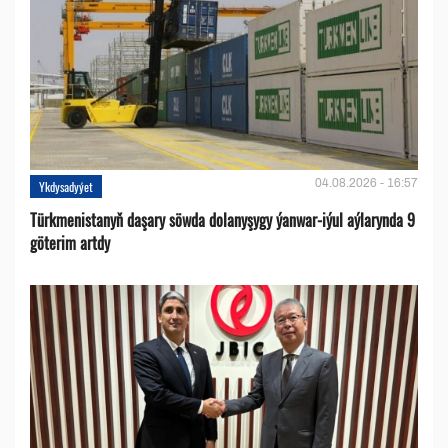
04.08.2026 - 16:57
Ykdysadyýet
Türkmenistanyň daşary söwda dolanyşygy ýanwar-iýul aýlarynda 9
göterim artdy