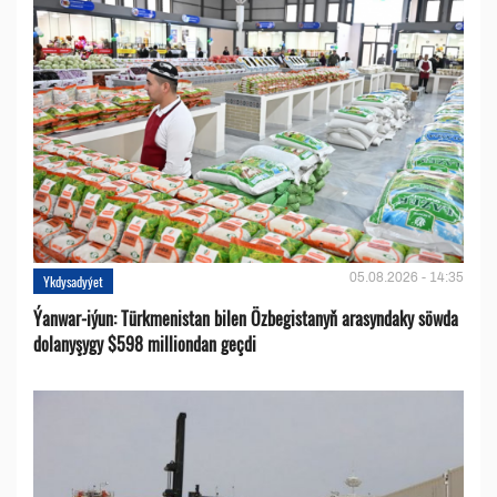
05.08.2026 - 14:35
Ykdysadyýet
Ýanwar-iýun: Türkmenistan bilen Özbegistanyň arasyndaky söwda
dolanyşygy $598 milliondan geçdi