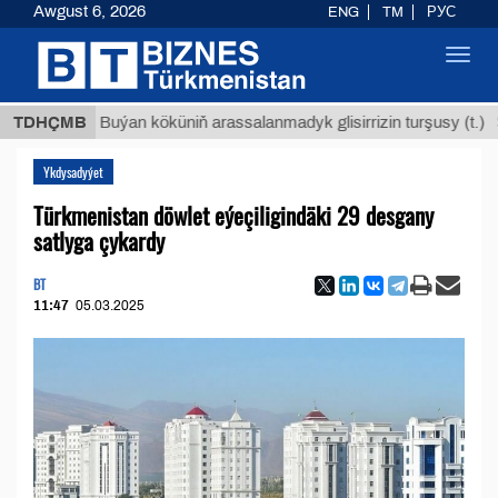
Awgust 6, 2026
ENG
TM
РУС
Toggl
navig
$12935,
TDHÇMB
Buýan köküniň arassalanmadyk glisirrizin turşusy (t.)
Ykdysadyýet
Türkmenistan döwlet eýeçiligindäki 29 desgany
satlyga çykardy
BT
11:47
05.03.2025