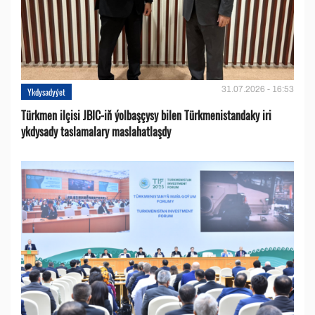
31.07.2026 - 16:53
Ykdysadyýet
Türkmen ilçisi JBIC-iň ýolbaşçysy bilen Türkmenistandaky iri
ykdysady taslamalary maslahatlaşdy