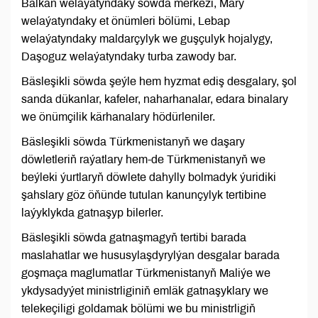
Balkan welaýatyndaky söwda merkezi, Mary
welaýatyndaky et önümleri bölümi, Lebap
welaýatyndaky maldarçylyk we guşçulyk hojalygy,
Daşoguz welaýatyndaky turba zawody bar.
Bäsleşikli söwda şeýle hem hyzmat ediş desgalary, şol
sanda dükanlar, kafeler, naharhanalar, edara binalary
we önümçilik kärhanalary hödürleniler.
Bäsleşikli söwda Türkmenistanyň we daşary
döwletleriň raýatlary hem-de Türkmenistanyň we
beýleki ýurtlaryň döwlete dahylly bolmadyk ýuridiki
şahslary göz öňünde tutulan kanunçylyk tertibine
laýyklykda gatnaşyp bilerler.
Bäsleşikli söwda gatnaşmagyň tertibi barada
maslahatlar we hususylaşdyrylýan desgalar barada
goşmaça maglumatlar Türkmenistanyň Maliýe we
ykdysadyýet ministrliginiň emläk gatnaşyklary we
telekeçiligi goldamak bölümi we bu ministrligiň