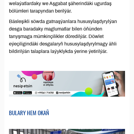
welaýatlardaky we Aşgabat şäherindäki ugurdaş
bölümleri tarapyndan berilýär.
Bäsleşikli söwda gatnaşýanlara hususylaşdyrylýan
desga baradaky maglumatlar bilen öňünden
tanyşmaga mümkinçilikler döredilýär. Döwlet
eýeçiligindäki desgalaryň hususylaşdyrylmagy ähli
bildirilýän talaplara laýyklykda ýerine ýetirilýär.
BULARY HEM OKAŇ