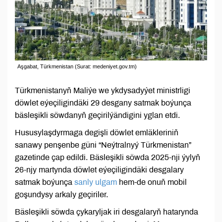
Aşgabat, Türkmenistan (Surat: medeniyet.gov.tm)
Türkmenistanyň Maliýe we ykdysadyýet ministrligi
döwlet eýeçiligindäki 29 desgany satmak boýunça
bäsleşikli söwdanyň geçirilýändigini yglan etdi.
Hususylaşdyrmaga degişli döwlet emläkleriniň
sanawy penşenbe güni “Neýtralnyý Türkmenistan”
gazetinde çap edildi. Bäsleşikli söwda 2025-nji ýylyň
26-njy martynda döwlet eýeçiligindäki desgalary
satmak boýunça
sanly ulgam
hem-de onuň mobil
goşundysy arkaly geçiriler.
Bäsleşikli söwda çykaryljak iri desgalaryň hatarynda