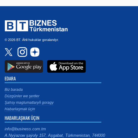
© 2026 BT. Ähli hukuklar goralandyr.
EDARA
Biz barada
Düzgünler we şertler
Şahsy maglumatlaryň goragy
Habarlaşmak üçin
HABARLAŞMAK ÜÇIN
info@business.com.tm
A.Nyýazow şaýoly 157, Aşgabat, Türkmenistan, 744000