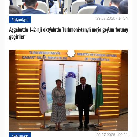
29.07.2026 - 14:34
Ykdysadyýet
Aşgabatda 1–2-nji oktýabrda Türkmenistanyň maýa goýum forumy
geçiriler
29.07.2026 - 09:21
Ykdysadyýet