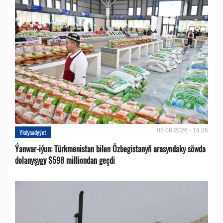
05.08.2026 - 14:35
Ykdysadyýet
Ýanwar-iýun: Türkmenistan bilen Özbegistanyň arasyndaky söwda
dolanyşygy $598 milliondan geçdi