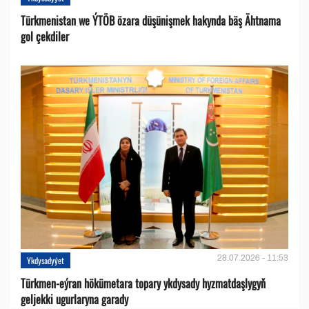
Türkmenistan we ÝTÖB özara düşünişmek hakynda bäş Ähtnama
gol çekdiler
28.07.2026 - 11:53
Ykdysadyýet
Türkmen-eýran hökümetara topary ykdysady hyzmatdaşlygyň
geljekki ugurlaryna garady