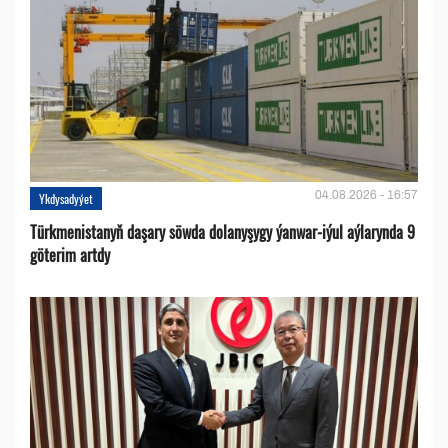
04.08.2026 - 16:57
Ykdysadyýet
Türkmenistanyň daşary söwda dolanyşygy ýanwar-iýul aýlarynda 9
göterim artdy