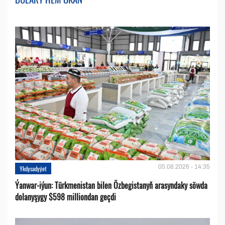
05.08.2026 - 14:35
Ykdysadyýet
Ýanwar-iýun: Türkmenistan bilen Özbegistanyň arasyndaky söwda
dolanyşygy $598 milliondan geçdi