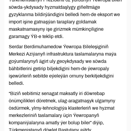
söwda-ykdysady hyzmatdaşlygy giňeltmäge
gyzyklanma bildirýändigini belledi hem-de eksport we
import işine gatnaşýan taraplary goldamak
maskatnamasyny işe girizmek mümkinçiligine
garamagy ÝB-e teklip etdi.
Serdar Berdimuhamedow Ýewropa Bileleşiginiň
Merkezi Aziýanyň infrastruktura taslamalaryna maýa
goýumlarynyň ägirt uly geoykdysady we söwda
bähbitlerini getirip biljekdigini hem-de ýewropaly
işewürleriň sebitde eýeleýän ornuny berkitjekdigini
belledi.
“Biziň sebitimiz senagat maksatly iri döwrebap
önümçilikleri döretmek, ulag-aragatnaşyk ulgamyny
ösdürmek, ylmy-tehnologiýa klasterleriň we hyzmat
merkezleriniň taslamalary üçin Ýewropanyň
kompaniýalaryna amatly ýer bolup biler” diýip,
Türkmenistanyň döwlet Baştutany aýtdy.