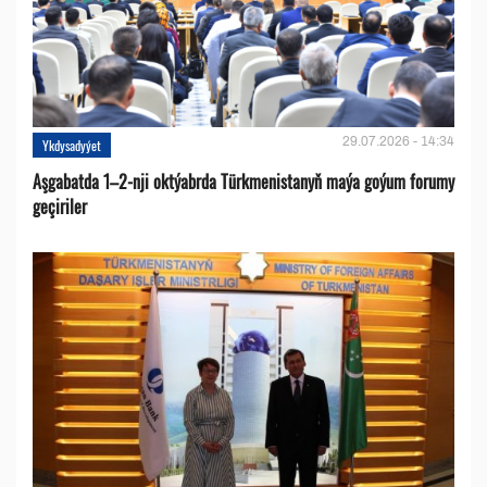
29.07.2026 - 14:34
Ykdysadyýet
Aşgabatda 1–2-nji oktýabrda Türkmenistanyň maýa goýum forumy
geçiriler