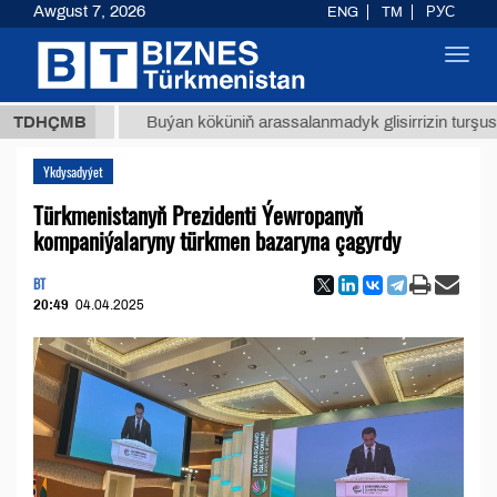
Awgust 7, 2026
ENG
TM
РУС
Toggl
navig
 ТМТ
$
TDHÇMB
Buýan köküniň arassalanmadyk glisirrizin turşusy (t.)
Ykdysadyýet
Türkmenistanyň Prezidenti Ýewropanyň
kompaniýalaryny türkmen bazaryna çagyrdy
BT
20:49
04.04.2025