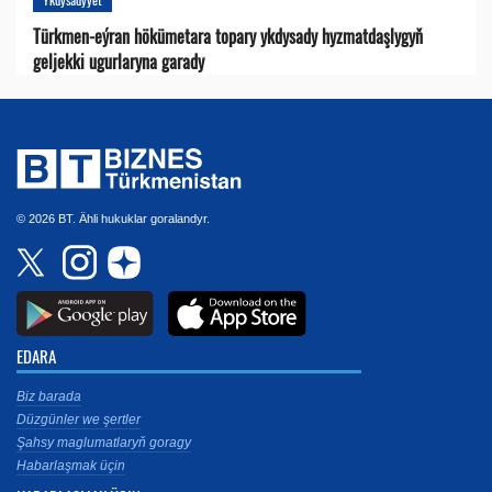
Türkmen-eýran hökümetara topary ykdysady hyzmatdaşlygyň
geljekki ugurlaryna garady
© 2026 BT. Ähli hukuklar goralandyr.
EDARA
Biz barada
Düzgünler we şertler
Şahsy maglumatlaryň goragy
Habarlaşmak üçin