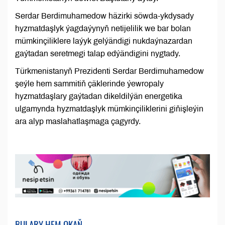
Serdar Berdimuhamedow häzirki söwda-ykdysady
hyzmatdaşlyk ýagdaýynyň netijelilik we bar bolan
mümkinçiliklere laýyk gelýändigi nukdaýnazardan
gaýtadan seretmegi talap edýändigini nygtady.
Türkmenistanyň Prezidenti Serdar Berdimuhamedow
şeýle hem sammitiň çäklerinde ýewropaly
hyzmatdaşlary gaýtadan dikeldilýän energetika
ulgamynda hyzmatdaşlyk mümkinçiliklerini giňişleýin
ara alyp maslahatlaşmaga çagyrdy.
BULARY HEM OKAŇ