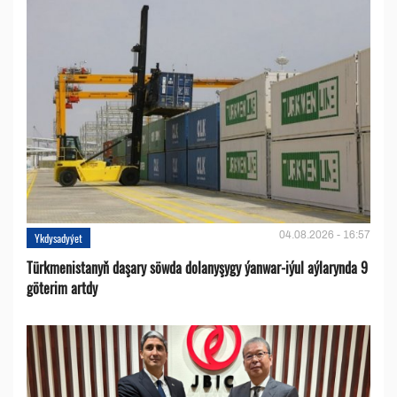
04.08.2026 - 16:57
Ykdysadyýet
Türkmenistanyň daşary söwda dolanyşygy ýanwar-iýul aýlarynda 9
göterim artdy