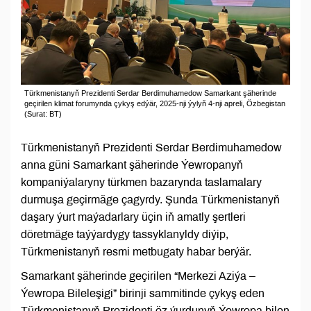
Türkmenistanyň Prezidenti Serdar Berdimuhamedow Samarkant şäherinde
geçirilen klimat forumynda çykyş edýär, 2025-nji ýylyň 4-nji apreli, Özbegistan
(Surat: BT)
Türkmenistanyň Prezidenti Serdar Berdimuhamedow
anna güni Samarkant şäherinde Ýewropanyň
kompaniýalaryny türkmen bazarynda taslamalary
durmuşa geçirmäge çagyrdy. Şunda Türkmenistanyň
daşary ýurt maýadarlary üçin iň amatly şertleri
döretmäge taýýardygy tassyklanyldy diýip,
Türkmenistanyň resmi metbugaty habar berýär.
Samarkant şäherinde geçirilen “Merkezi Aziýa –
Ýewropa Bileleşigi” birinji sammitinde çykyş eden
Türkmenistanyň Prezidenti öz ýurdunyň Ýewropa bilen