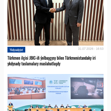
31.07.2026 - 16:53
Ykdysadyýet
Türkmen ilçisi JBIC-iň ýolbaşçysy bilen Türkmenistandaky iri
ykdysady taslamalary maslahatlaşdy