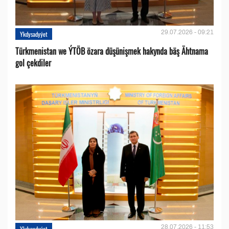
29.07.2026 - 09:21
Ykdysadyýet
Türkmenistan we ÝTÖB özara düşünişmek hakynda bäş Ähtnama
gol çekdiler
28.07.2026 - 11:53
Ykdysadyýet